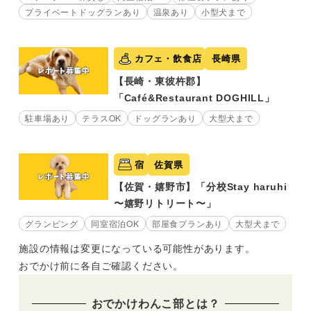
プライベートドッグランあり
温泉あり
小型犬まで
カフェ・飲食店
長崎県
【長崎・東彼杵郡】
「Café&Restaurant DOGHILL」
駐車場あり
テラスOK
ドッグランあり
大型犬まで
宿
佐賀県
【佐賀・嬉野市】「分校Stay haruhi
〜嬉野リトリート〜」
グランピング
同室宿泊OK
部屋食プランあり
大型犬まで
施設の情報は変更になっている可能性があります。
おでかけ前に各自ご確認ください。
おでかけわんこ部とは？