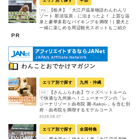
エリア別で探す
中部
【栃木】「大江戸温泉物語わんわんリ
PR
ゾート 那須塩原」に泊まったよ！ 上質な温
泉と豪華多彩なバイキングを満喫！| 愛犬と
一緒に楽しめる周辺観光スポットもご紹介
PR
わんことおでかけマガジン
エリア別で探す
九州・沖縄
【さんふらわあ】ウィズペットルーム
PR
で快適な九州旅へ！ニューオープンの「レ
ジーナリゾート由布院 圍-Kakoi-」を含む別
府・由布院を満喫するモデルコース
2026.08.07
エリア別で探す
全国特集
愛犬家から絶大な人気「大江戸温泉物