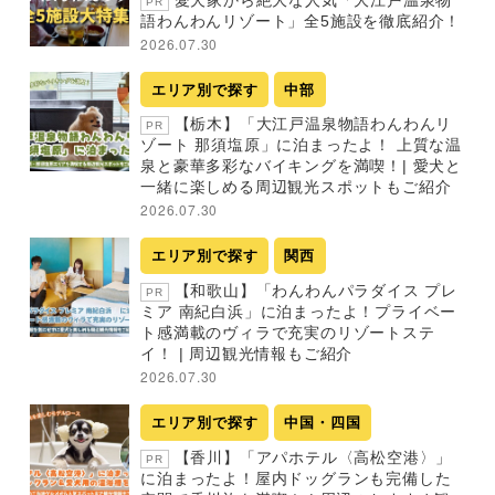
PR
語わんわんリゾート」全5施設を徹底紹介！
2026.07.30
エリア別で探す
中部
【栃木】「大江戸温泉物語わんわんリ
PR
ゾート 那須塩原」に泊まったよ！ 上質な温
泉と豪華多彩なバイキングを満喫！| 愛犬と
一緒に楽しめる周辺観光スポットもご紹介
2026.07.30
エリア別で探す
関西
【和歌山】「わんわんパラダイス プレ
PR
ミア 南紀白浜」に泊まったよ！プライベー
ト感満載のヴィラで充実のリゾートステ
イ！ | 周辺観光情報もご紹介
2026.07.30
エリア別で探す
中国・四国
【香川】「アパホテル〈高松空港〉」
PR
に泊まったよ！屋内ドッグランも完備した