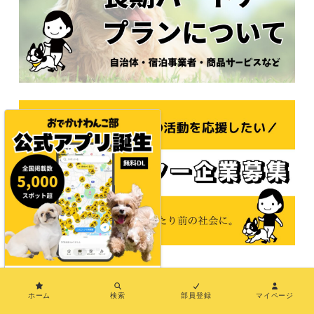
×
© 2021おでかけわんこ部
ホーム
検索
部員登録
マイページ