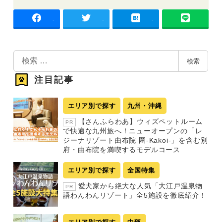
-
-
-
検
検索
索
注目記事
エリア別で探す
九州・沖縄
【さんふらわあ】ウィズペットルーム
PR
で快適な九州旅へ！ニューオープンの「レ
ジーナリゾート由布院 圍-Kakoi-」を含む別
府・由布院を満喫するモデルコース
エリア別で探す
全国特集
愛犬家から絶大な人気「大江戸温泉物
PR
語わんわんリゾート」全5施設を徹底紹介！