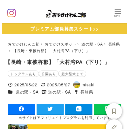
メ
イ
MENU
ン
プレミアム部員募集スタート>>
コ
ン
おでかけわんこ部
おでかけスポット
道の駅・SA
長崎県
テ
【長崎・東彼杵郡】「大村湾PA（下り）」
ン
ツ
【長崎・東彼杵郡】「大村湾PA（下り）」
へ
ドッグランあり
公園あり
超大型犬まで
移
2025/05/22
2025/05/27
misaki
動
投稿日
更新日
著
施設ジャンル
道の駅・SA
道の駅・SA
長崎県
タグ
者
タグ
-
-
-
当サイトは
アフィリエイトプログラムを
利用しています