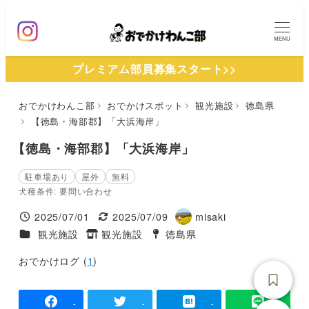
メ
イ
MENU
ン
プレミアム部員募集スタート>>
コ
ン
おでかけわんこ部
おでかけスポット
観光施設
徳島県
テ
【徳島・海部郡】「大浜海岸」
ン
ツ
【徳島・海部郡】「大浜海岸」
へ
駐車場あり
屋外
無料
移
犬種条件: 要問い合わせ
動
2025/07/01
2025/07/09
misaki
投稿日
更新日
著
施設ジャンル
観光施設
観光施設
徳島県
タグ
タグ
者
おでかけログ (
1
)
-
-
-