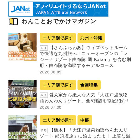
わんことおでかけマガジン
エリア別で探す
九州・沖縄
【さんふらわあ】ウィズペットルーム
PR
で快適な九州旅へ！ニューオープンの「レ
ジーナリゾート由布院 圍-Kakoi-」を含む別
府・由布院を満喫するモデルコース
2026.08.05
エリア別で探す
全国特集
愛犬家から絶大な人気「大江戸温泉物
PR
語わんわんリゾート」全5施設を徹底紹介！
2026.07.30
エリア別で探す
中部
【栃木】「大江戸温泉物語わんわんリ
PR
ゾート 那須塩原」に泊まったよ！ 上質な温