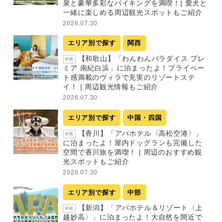
泉と豪華多彩なバイキングを満喫！| 愛犬と
一緒に楽しめる周辺観光スポットもご紹介
2026.07.30
エリア別で探す
関西
【和歌山】「わんわんパラダイス プレ
PR
ミア 南紀白浜」に泊まったよ！プライベー
ト感満載のヴィラで充実のリゾートステ
イ！ | 周辺観光情報もご紹介
2026.07.30
エリア別で探す
中国・四国
【香川】「アパホテル〈高松空港〉」
PR
に泊まったよ！屋内ドッグランも完備した
空間で香川旅を満喫！ | 周辺のおすすめ観
光スポットもご紹介
2026.07.30
エリア別で探す
中部
【新潟】「アパホテル＆リゾート〈上
PR
越妙高〉」に泊まったよ！大自然を間近で