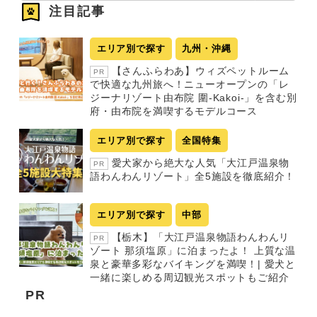
注目記事
エリア別で探す
九州・沖縄
【さんふらわあ】ウィズペットルーム
PR
で快適な九州旅へ！ニューオープンの「レ
ジーナリゾート由布院 圍-Kakoi-」を含む別
府・由布院を満喫するモデルコース
エリア別で探す
全国特集
愛犬家から絶大な人気「大江戸温泉物
PR
語わんわんリゾート」全5施設を徹底紹介！
エリア別で探す
中部
【栃木】「大江戸温泉物語わんわんリ
PR
ゾート 那須塩原」に泊まったよ！ 上質な温
泉と豪華多彩なバイキングを満喫！| 愛犬と
一緒に楽しめる周辺観光スポットもご紹介
PR