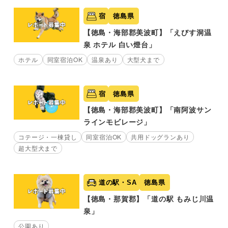
宿
徳島県
【徳島・海部郡美波町】「えびす洞温
泉 ホテル 白い燈台」
ホテル
同室宿泊OK
温泉あり
大型犬まで
宿
徳島県
【徳島・海部郡美波町】「南阿波サン
ラインモビレージ」
コテージ・一棟貸し
同室宿泊OK
共用ドッグランあり
超大型犬まで
道の駅・SA
徳島県
【徳島・那賀郡】「道の駅 もみじ川温
泉」
公園あり