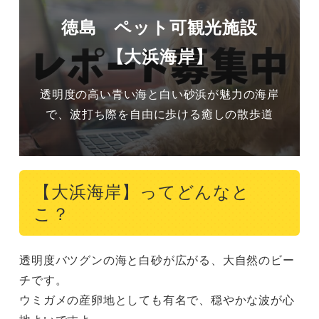
徳島 ペット可観光施設
【大浜海岸】
透明度の高い青い海と白い砂浜が魅力の海岸
で、波打ち際を自由に歩ける癒しの散歩道
【大浜海岸】ってどんなと
こ？
透明度バツグンの海と白砂が広がる、大自然のビー
チです。

ウミガメの産卵地としても有名で、穏やかな波が心