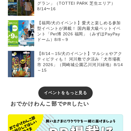
グラン」（TOTTEI PARK 芝生エリア）
8/14〜16
【福岡/犬のイベント】愛犬と楽しめる参加
型イベントが満載！ 国内最大級ペットイベ
ント「Pet博 2026 福岡」（みずほPayPay
ドーム）8/8～9
【8/14～15/犬のイベント】マルシェやアク
ティビティも！ 河川敷で夕涼み「犬市場夜
市 2026」（岡崎城公園乙川河川緑地）8/14
～15
イベントをもっと見る
おでかけわんこ部でPRしたい