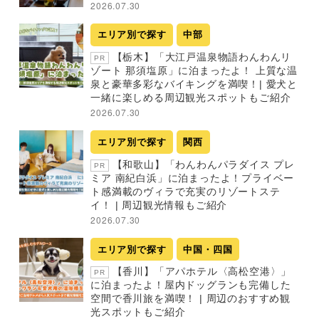
2026.07.30
エリア別で探す
中部
【栃木】「大江戸温泉物語わんわんリ
PR
ゾート 那須塩原」に泊まったよ！ 上質な温
泉と豪華多彩なバイキングを満喫！| 愛犬と
一緒に楽しめる周辺観光スポットもご紹介
2026.07.30
エリア別で探す
関西
【和歌山】「わんわんパラダイス プレ
PR
ミア 南紀白浜」に泊まったよ！プライベー
ト感満載のヴィラで充実のリゾートステ
イ！ | 周辺観光情報もご紹介
2026.07.30
エリア別で探す
中国・四国
【香川】「アパホテル〈高松空港〉」
PR
に泊まったよ！屋内ドッグランも完備した
空間で香川旅を満喫！ | 周辺のおすすめ観
光スポットもご紹介