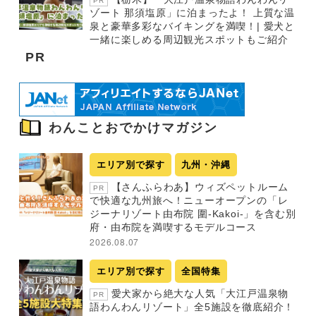
PR
ゾート 那須塩原」に泊まったよ！ 上質な温
泉と豪華多彩なバイキングを満喫！| 愛犬と
一緒に楽しめる周辺観光スポットもご紹介
PR
わんことおでかけマガジン
エリア別で探す
九州・沖縄
【さんふらわあ】ウィズペットルーム
PR
で快適な九州旅へ！ニューオープンの「レ
ジーナリゾート由布院 圍-Kakoi-」を含む別
府・由布院を満喫するモデルコース
2026.08.07
エリア別で探す
全国特集
愛犬家から絶大な人気「大江戸温泉物
PR
語わんわんリゾート」全5施設を徹底紹介！