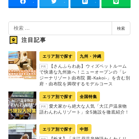
-
-
-
検
検索
索
注目記事
エリア別で探す
九州・沖縄
【さんふらわあ】ウィズペットルーム
PR
で快適な九州旅へ！ニューオープンの「レ
ジーナリゾート由布院 圍-Kakoi-」を含む別
府・由布院を満喫するモデルコース
エリア別で探す
全国特集
愛犬家から絶大な人気「大江戸温泉物
PR
語わんわんリゾート」全5施設を徹底紹介！
エリア別で探す
中部
【栃木】「大江戸温泉物語わんわんリ