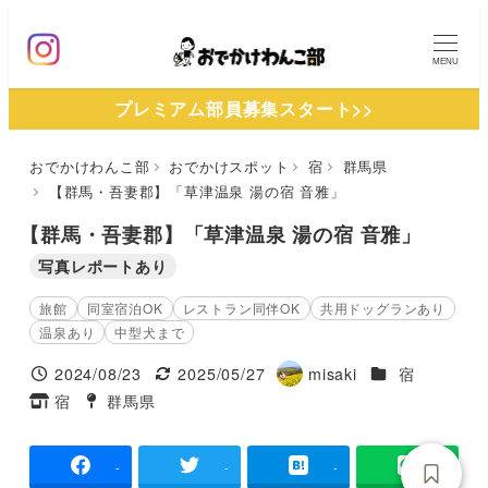
メ
イ
MENU
ン
プレミアム部員募集スタート>>
コ
ン
おでかけわんこ部
おでかけスポット
宿
群馬県
テ
【群馬・吾妻郡】「草津温泉 湯の宿 音雅」
ン
ツ
【群馬・吾妻郡】「草津温泉 湯の宿 音雅」
へ
写真レポートあり
移
旅館
同室宿泊OK
レストラン同伴OK
共用ドッグランあり
動
温泉あり
中型犬まで
施設ジャンル
2024/08/23
2025/05/27
misaki
宿
投稿日
更新日
著
宿
群馬県
タグ
タグ
者
-
-
-