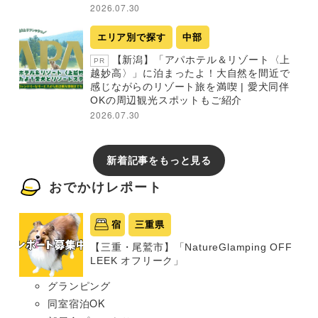
2026.07.30
エリア別で探す
中部
【新潟】「アパホテル＆リゾート〈上
PR
越妙高〉」に泊まったよ！大自然を間近で
感じながらのリゾート旅を満喫 | 愛犬同伴
OKの周辺観光スポットもご紹介
2026.07.30
新着記事をもっと見る
おでかけレポート
宿
三重県
【三重・尾鷲市】「NatureGlamping OFF
LEEK オフリーク」
グランピング
同室宿泊OK