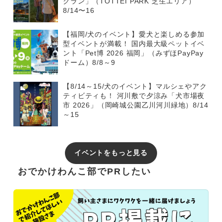
グラン」（TOTTEI PARK 芝生エリア）
8/14〜16
【福岡/犬のイベント】愛犬と楽しめる参加
型イベントが満載！ 国内最大級ペットイベ
ント「Pet博 2026 福岡」（みずほPayPay
ドーム）8/8～9
【8/14～15/犬のイベント】マルシェやアク
ティビティも！ 河川敷で夕涼み「犬市場夜
市 2026」（岡崎城公園乙川河川緑地）8/14
～15
イベントをもっと見る
おでかけわんこ部でPRしたい