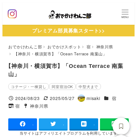
メ
イ
MENU
ン
プレミアム部員募集スタート>>
コ
ン
おでかけわんこ部
おでかけスポット
宿
神奈川県
テ
【神奈川・横須賀市】「Ocean Terrace 南葉山」
ン
ツ
【神奈川・横須賀市】「Ocean Terrace 南葉
へ
山」
移
コテージ・一棟貸し
同室宿泊OK
中型犬まで
動
施設ジャンル
2024/08/23
2025/05/27
misaki
宿
投稿日
更新日
著
宿
神奈川県
タグ
タグ
者
-
-
-
当サイトは
アフィリエイトプログラムを
利用しています