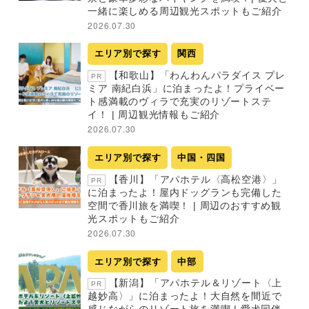
一緒に楽しめる周辺観光スポットもご紹介
2026.07.30
エリア別で探す
関西
【和歌山】「わんわんパラダイス プレ
PR
ミア 南紀白浜」に泊まったよ！プライベー
ト感満載のヴィラで充実のリゾートステ
イ！ | 周辺観光情報もご紹介
2026.07.30
エリア別で探す
中国・四国
【香川】「アパホテル〈高松空港〉」
PR
に泊まったよ！屋内ドッグランも完備した
空間で香川旅を満喫！ | 周辺のおすすめ観
光スポットもご紹介
2026.07.30
エリア別で探す
中部
【新潟】「アパホテル＆リゾート〈上
PR
越妙高〉」に泊まったよ！大自然を間近で