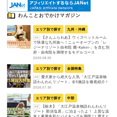
わんことおでかけマガジン
エリア別で探す
九州・沖縄
【さんふらわあ】ウィズペットルーム
PR
で快適な九州旅へ！ニューオープンの「レ
ジーナリゾート由布院 圍-Kakoi-」を含む別
府・由布院を満喫するモデルコース
2026.08.05
エリア別で探す
全国特集
愛犬家から絶大な人気「大江戸温泉物
PR
語わんわんリゾート」全5施設を徹底紹介！
2026.07.30
エリア別で探す
中部
【栃木】「大江戸温泉物語わんわんリ
PR
ゾート 那須塩原」に泊まったよ！ 上質な温
泉と豪華多彩なバイキングを満喫！| 愛犬と