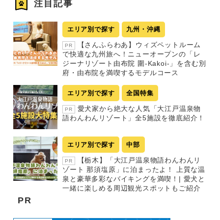
注目記事
エリア別で探す
九州・沖縄
【さんふらわあ】ウィズペットルーム
PR
で快適な九州旅へ！ニューオープンの「レ
ジーナリゾート由布院 圍-Kakoi-」を含む別
府・由布院を満喫するモデルコース
エリア別で探す
全国特集
愛犬家から絶大な人気「大江戸温泉物
PR
語わんわんリゾート」全5施設を徹底紹介！
エリア別で探す
中部
【栃木】「大江戸温泉物語わんわんリ
PR
ゾート 那須塩原」に泊まったよ！ 上質な温
泉と豪華多彩なバイキングを満喫！| 愛犬と
一緒に楽しめる周辺観光スポットもご紹介
PR