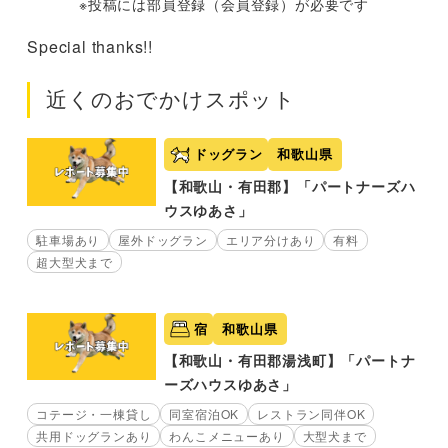
※投稿には部員登録（会員登録）が必要です
Special thanks!!
近くのおでかけスポット
ドッグラン
和歌山県
【和歌山・有田郡】「パートナーズハ
ウスゆあさ」
駐車場あり
屋外ドッグラン
エリア分けあり
有料
超大型犬まで
宿
和歌山県
【和歌山・有田郡湯浅町】「パートナ
ーズハウスゆあさ」
コテージ・一棟貸し
同室宿泊OK
レストラン同伴OK
共用ドッグランあり
わんこメニューあり
大型犬まで