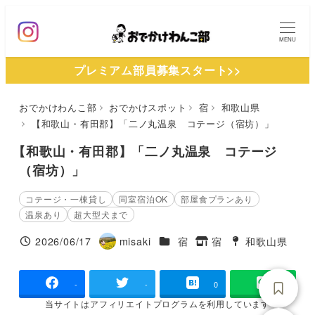
メ
イ
MENU
ン
プレミアム部員募集スタート>>
コ
ン
おでかけわんこ部
おでかけスポット
宿
和歌山県
テ
【和歌山・有田郡】「二ノ丸温泉 コテージ（宿坊）」
ン
ツ
【和歌山・有田郡】「二ノ丸温泉 コテージ
へ
（宿坊）」
移
コテージ・一棟貸し
同室宿泊OK
部屋食プランあり
動
温泉あり
超大型犬まで
施設ジャンル
2026/06/17
misaki
宿
宿
和歌山県
投稿日
著
タグ
タグ
者
-
-
0
当サイトは
アフィリエイトプログラムを
利用しています