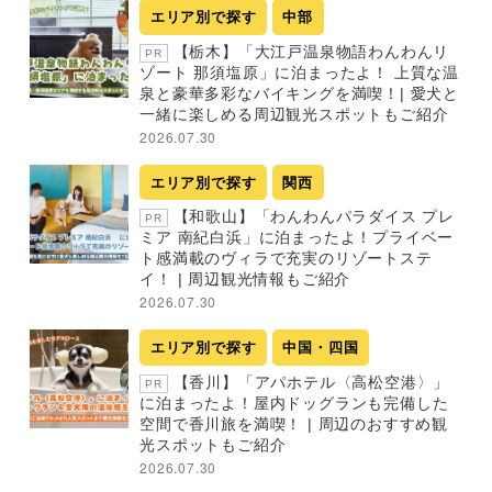
エリア別で探す
中部
【栃木】「大江戸温泉物語わんわんリ
PR
ゾート 那須塩原」に泊まったよ！ 上質な温
泉と豪華多彩なバイキングを満喫！| 愛犬と
一緒に楽しめる周辺観光スポットもご紹介
2026.07.30
エリア別で探す
関西
【和歌山】「わんわんパラダイス プレ
PR
ミア 南紀白浜」に泊まったよ！プライベー
ト感満載のヴィラで充実のリゾートステ
イ！ | 周辺観光情報もご紹介
2026.07.30
エリア別で探す
中国・四国
【香川】「アパホテル〈高松空港〉」
PR
に泊まったよ！屋内ドッグランも完備した
空間で香川旅を満喫！ | 周辺のおすすめ観
光スポットもご紹介
2026.07.30