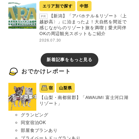
エリア別で探す
中部
【新潟】「アパホテル＆リゾート〈上
PR
越妙高〉」に泊まったよ！大自然を間近で
感じながらのリゾート旅を満喫 | 愛犬同伴
OKの周辺観光スポットもご紹介
2026.07.30
新着記事をもっと見る
おでかけレポート
宿
山梨県
【山梨・南都留郡】「AWAUMI 富士河口湖
リゾート」
グランピング
同室宿泊OK
部屋食プランあり
プライベートドッグランあり