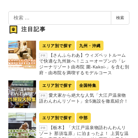
検
検索
索
注目記事
エリア別で探す
九州・沖縄
【さんふらわあ】ウィズペットルーム
PR
で快適な九州旅へ！ニューオープンの「レ
ジーナリゾート由布院 圍-Kakoi-」を含む別
府・由布院を満喫するモデルコース
エリア別で探す
全国特集
愛犬家から絶大な人気「大江戸温泉物
PR
語わんわんリゾート」全5施設を徹底紹介！
エリア別で探す
中部
【栃木】「大江戸温泉物語わんわんリ
PR
ゾート 那須塩原」に泊まったよ！ 上質な温