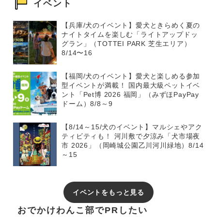
イベント
【兵庫/犬のイベント】愛犬ときらめく夏の
ナイトタイムを楽しむ「ライトアップドッ
グラン」（TOTTEI PARK 芝生エリア）
8/14〜16
【福岡/犬のイベント】愛犬と楽しめる参加
型イベントが満載！ 国内最大級ペットイベ
ント「Pet博 2026 福岡」（みずほPayPay
ドーム）8/8～9
【8/14～15/犬のイベント】マルシェやアク
ティビティも！ 河川敷で夕涼み「犬市場夜
市 2026」（岡崎城公園乙川河川緑地）8/14
～15
イベントをもっと見る
おでかけわんこ部でPRしたい