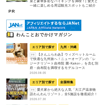
泉と豪華多彩なバイキングを満喫！| 愛犬と
一緒に楽しめる周辺観光スポットもご紹介
PR
わんことおでかけマガジン
エリア別で探す
九州・沖縄
【さんふらわあ】ウィズペットルーム
PR
で快適な九州旅へ！ニューオープンの「レ
ジーナリゾート由布院 圍-Kakoi-」を含む別
府・由布院を満喫するモデルコース
2026.08.05
エリア別で探す
全国特集
愛犬家から絶大な人気「大江戸温泉物
PR
語わんわんリゾート」全5施設を徹底紹介！
2026.07.30