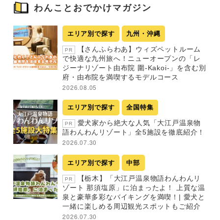
わんことおでかけマガジン
エリア別で探す
九州・沖縄
【さんふらわあ】ウィズペットルーム
PR
で快適な九州旅へ！ニューオープンの「レ
ジーナリゾート由布院 圍-Kakoi-」を含む別
府・由布院を満喫するモデルコース
2026.08.05
エリア別で探す
全国特集
愛犬家から絶大な人気「大江戸温泉物
PR
語わんわんリゾート」全5施設を徹底紹介！
2026.07.30
エリア別で探す
中部
【栃木】「大江戸温泉物語わんわんリ
PR
ゾート 那須塩原」に泊まったよ！ 上質な温
泉と豪華多彩なバイキングを満喫！| 愛犬と
一緒に楽しめる周辺観光スポットもご紹介
2026.07.30