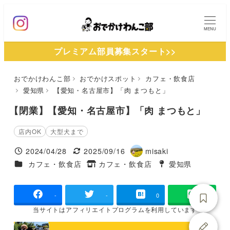
メ
イ
MENU
ン
プレミアム部員募集スタート>>
コ
ン
おでかけわんこ部
おでかけスポット
カフェ・飲食店
テ
愛知県
【愛知・名古屋市】「肉 まつもと」
ン
ツ
【閉業】【愛知・名古屋市】「肉 まつもと」
へ
店内OK
大型犬まで
移
2024/04/28
2025/09/16
misaki
動
投稿日
更新日
著
施設ジャンル
カフェ・飲食店
カフェ・飲食店
愛知県
タグ
者
タグ
-
-
0
当サイトは
アフィリエイトプログラムを
利用しています