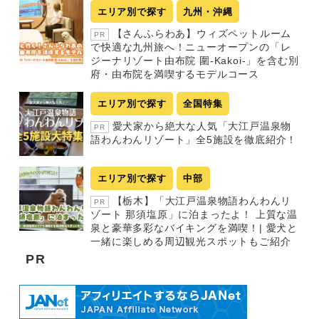
エリア別で探す
九州・沖縄
【さんふらわあ】ウィズペットルーム
PR
で快適な九州旅へ！ニューオープンの「レ
ジーナリゾート由布院 圍-Kakoi-」を含む別
府・由布院を満喫するモデルコース
エリア別で探す
全国特集
愛犬家から絶大な人気「大江戸温泉物
PR
語わんわんリゾート」全5施設を徹底紹介！
エリア別で探す
中部
【栃木】「大江戸温泉物語わんわんリ
PR
ゾート 那須塩原」に泊まったよ！ 上質な温
泉と豪華多彩なバイキングを満喫！| 愛犬と
一緒に楽しめる周辺観光スポットもご紹介
PR