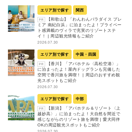
エリア別で探す
関西
【和歌山】「わんわんパラダイス プレ
PR
ミア 南紀白浜」に泊まったよ！プライベー
ト感満載のヴィラで充実のリゾートステ
イ！ | 周辺観光情報もご紹介
2026.07.30
エリア別で探す
中国・四国
【香川】「アパホテル〈高松空港〉」
PR
に泊まったよ！屋内ドッグランも完備した
空間で香川旅を満喫！ | 周辺のおすすめ観
光スポットもご紹介
2026.07.30
エリア別で探す
中部
【新潟】「アパホテル＆リゾート〈上
PR
越妙高〉」に泊まったよ！大自然を間近で
感じながらのリゾート旅を満喫 | 愛犬同伴
OKの周辺観光スポットもご紹介
2026.07.30