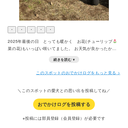
・
・
・
・
・
2025年最後の日 とっても暖かく お花(チューリップ
菜の花)もいっぱい咲いてました。
お天気が良かったから
海とお花を見ながらのんびり。店内もワンちゃんOKエリア
続きを読む ▾
ありました。
このスポットのおでかけログをもっと見る >
＼このスポットの愛犬との思い出を投稿してね／
おでかけログを投稿する
※投稿には部員登録（会員登録）が必要です