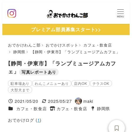
メ
イ
MENU
ン
プレミアム部員募集スタート>>
コ
ン
おでかけわんこ部
おでかけスポット
カフェ・飲食店
テ
静岡県
【静岡・伊東市】「ランプミュージアムカフェ」
ン
ツ
【静岡・伊東市】「ランプミュージアムカフ
へ
ェ」
写真レポートあり
移
駐車場あり
わんこメニューあり
店内OK
テラスOK
動
大型犬まで
2021/05/20
2025/05/27
maki
投稿日
更新日
著
施設ジャンル
カフェ・飲食店
カフェ・飲食店
静岡県
タグ
者
タグ
おでかけログ (
1
)