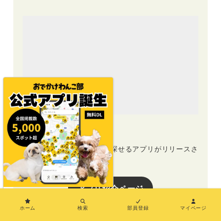
公式アプリリリース
おでかけスポットを地図で探せるアプリがリリースさ
れました！（無料DL）
アプリ紹介ページ
×
ホーム
検索
部員登録
マイページ