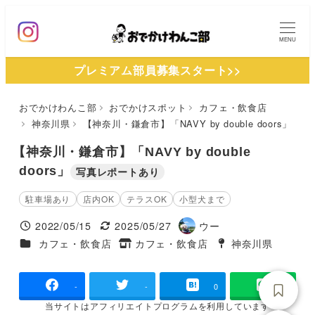
メ
イ
MENU
ン
プレミアム部員募集スタート>>
コ
ン
おでかけわんこ部
おでかけスポット
カフェ・飲食店
テ
神奈川県
【神奈川・鎌倉市】「NAVY by double doors」
ン
ツ
【神奈川・鎌倉市】「NAVY by double
へ
doors」
写真レポートあり
移
駐車場あり
店内OK
テラスOK
小型犬まで
動
2022/05/15
2025/05/27
ウー
投稿日
更新日
著
施設ジャンル
カフェ・飲食店
カフェ・飲食店
神奈川県
タグ
者
タグ
-
-
0
当サイトは
アフィリエイトプログラムを
利用しています