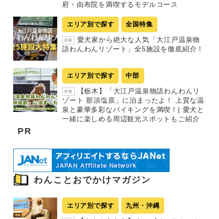
府・由布院を満喫するモデルコース
エリア別で探す
全国特集
愛犬家から絶大な人気「大江戸温泉物
PR
語わんわんリゾート」全5施設を徹底紹介！
エリア別で探す
中部
【栃木】「大江戸温泉物語わんわんリ
PR
ゾート 那須塩原」に泊まったよ！ 上質な温
泉と豪華多彩なバイキングを満喫！| 愛犬と
一緒に楽しめる周辺観光スポットもご紹介
PR
わんことおでかけマガジン
エリア別で探す
九州・沖縄