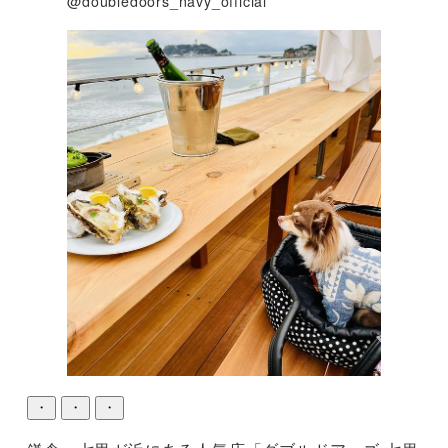
@doubledoors_navy_official
・
・
・