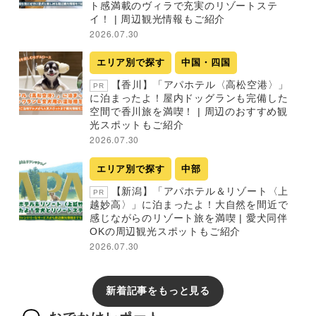
ト感満載のヴィラで充実のリゾートステ
イ！ | 周辺観光情報もご紹介
2026.07.30
エリア別で探す
中国・四国
【香川】「アパホテル〈高松空港〉」
PR
に泊まったよ！屋内ドッグランも完備した
空間で香川旅を満喫！ | 周辺のおすすめ観
光スポットもご紹介
2026.07.30
エリア別で探す
中部
【新潟】「アパホテル＆リゾート〈上
PR
越妙高〉」に泊まったよ！大自然を間近で
感じながらのリゾート旅を満喫 | 愛犬同伴
OKの周辺観光スポットもご紹介
2026.07.30
新着記事をもっと見る