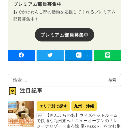
プレミアム部員募集中
おでかけわんこ部の活動を応援してくれるプレミアム
部員募集中！
プレミアム部員募集中
-
-
0
検
検索
索
注目記事
エリア別で探す
九州・沖縄
【さんふらわあ】ウィズペットルーム
PR
で快適な九州旅へ！ニューオープンの「レ
ジーナリゾート由布院 圍-Kakoi-」を含む別