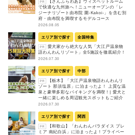
【さんふらわあ】ウィズペットルーム
PR
で快適な九州旅へ！ニューオープンの「レ
ジーナリゾート由布院 圍-Kakoi-」を含む別
府・由布院を満喫するモデルコース
2026.08.05
エリア別で探す
全国特集
愛犬家から絶大な人気「大江戸温泉物
PR
語わんわんリゾート」全5施設を徹底紹介！
2026.07.30
エリア別で探す
中部
【栃木】「大江戸温泉物語わんわんリ
PR
ゾート 那須塩原」に泊まったよ！ 上質な温
泉と豪華多彩なバイキングを満喫！| 愛犬と
一緒に楽しめる周辺観光スポットもご紹介
2026.07.30
エリア別で探す
関西
【和歌山】「わんわんパラダイス プレ
PR
ミア 南紀白浜」に泊まったよ！プライベー