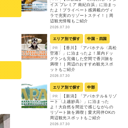
イス プレミア 南紀白浜」に泊まっ
たよ！プライベート感満載のヴィ
ラで充実のリゾートステイ！ | 周
辺観光情報もご紹介
2026.07.30
エリア別で探す
中国・四国
【香川】「アパホテル〈高松
PR
空港〉」に泊まったよ！屋内ドッ
グランも完備した空間で香川旅を
満喫！ | 周辺のおすすめ観光スポ
ットもご紹介
2026.07.30
エリア別で探す
中部
【新潟】「アパホテル＆リゾ
PR
ート〈上越妙高〉」に泊まった
よ！大自然を間近で感じながらの
リゾート旅を満喫 | 愛犬同伴OKの
周辺観光スポットもご紹介
2026.07.30