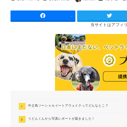
投稿日
更新日
著
者
-
当サイトは
アフィ
中之島ソーシャルイートアウェイクってどんなとこ？
うどんくんから写真レポートが届きました！