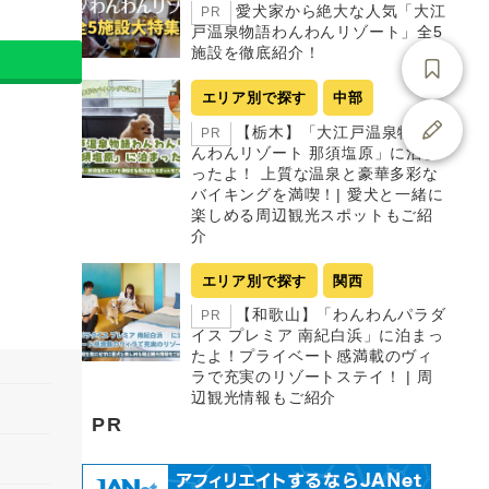
愛犬家から絶大な人気「大江
PR
戸温泉物語わんわんリゾート」全5
施設を徹底紹介！
エリア別で探す
中部
【栃木】「大江戸温泉物語わ
PR
んわんリゾート 那須塩原」に泊ま
ったよ！ 上質な温泉と豪華多彩な
バイキングを満喫！| 愛犬と一緒に
楽しめる周辺観光スポットもご紹
介
エリア別で探す
関西
【和歌山】「わんわんパラダ
PR
イス プレミア 南紀白浜」に泊まっ
たよ！プライベート感満載のヴィ
ラで充実のリゾートステイ！ | 周
辺観光情報もご紹介
PR