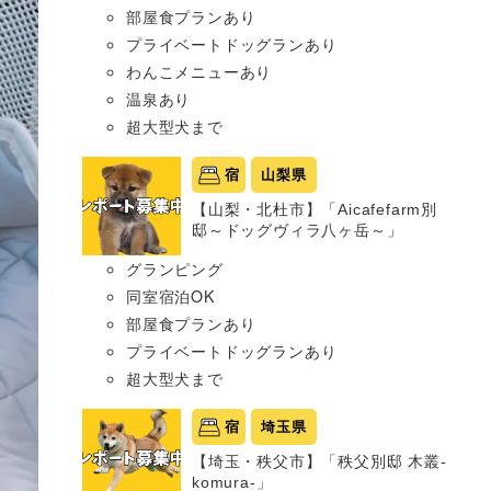
部屋食プランあり
プライベートドッグランあり
わんこメニューあり
温泉あり
超大型犬まで
宿
山梨県
【山梨・北杜市】「Aicafefarm別
邸～ドッグヴィラ八ヶ岳～」
グランピング
同室宿泊OK
部屋食プランあり
プライベートドッグランあり
超大型犬まで
宿
埼玉県
【埼玉・秩父市】「秩父別邸 木叢-
komura-」