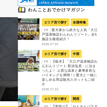
わんことおでかけマガジン
エリア別で探す
全国特集
愛犬家から絶大な人気「大江
PR
戸温泉物語わんわんリゾート」全5
施設を徹底紹介！
2026.07.30
エリア別で探す
中部
【栃木】「大江戸温泉物語わ
PR
んわんリゾート 那須塩原」に泊ま
ったよ！ 上質な温泉と豪華多彩な
バイキングを満喫！| 愛犬と一緒に
楽しめる周辺観光スポットもご紹
介
2026.07.30
エリア別で探す
関西
【和歌山】「わんわんパラダ
PR