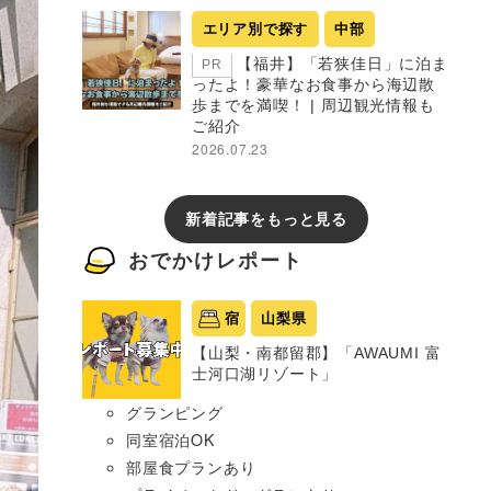
エリア別で探す
中部
【福井】「若狭佳日」に泊ま
PR
ったよ！豪華なお食事から海辺散
歩までを満喫！ | 周辺観光情報も
ご紹介
2026.07.23
新着記事をもっと見る
おでかけレポート
宿
山梨県
【山梨・南都留郡】「AWAUMI 富
士河口湖リゾート」
グランピング
同室宿泊OK
部屋食プランあり