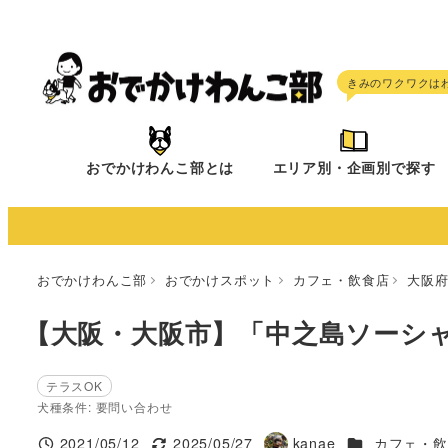
メ
イ
ン
コ
ン
テ
おでかけわんこ部とは
エリア別・企画別で探す
ン
ツ
へ
移
おでかけわんこ部
おでかけスポット
カフェ・飲食店
大阪
動
【大阪・大阪市】「中之島ソーシ
テラスOK
犬種条件: 要問い合わせ
施設ジャンル
2021/05/12
2025/05/27
kanae
カフェ・飲