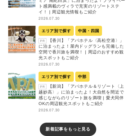
ミア 南紀白浜」に泊まったよ！プライベー
ト感満載のヴィラで充実のリゾートステ
イ！ | 周辺観光情報もご紹介
2026.07.30
エリア別で探す
中国・四国
【香川】「アパホテル〈高松空港〉」
PR
に泊まったよ！屋内ドッグランも完備した
空間で香川旅を満喫！ | 周辺のおすすめ観
光スポットもご紹介
2026.07.30
エリア別で探す
中部
【新潟】「アパホテル＆リゾート〈上
PR
越妙高〉」に泊まったよ！大自然を間近で
感じながらのリゾート旅を満喫 | 愛犬同伴
OKの周辺観光スポットもご紹介
2026.07.30
新着記事をもっと見る