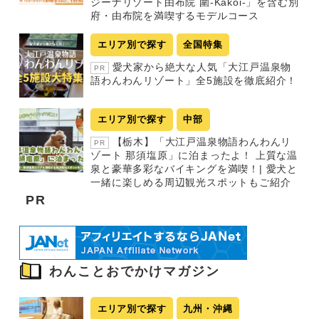
ジーナリゾート由布院 圍-Kakoi-」を含む別
府・由布院を満喫するモデルコース
エリア別で探す
全国特集
愛犬家から絶大な人気「大江戸温泉物
PR
語わんわんリゾート」全5施設を徹底紹介！
エリア別で探す
中部
【栃木】「大江戸温泉物語わんわんリ
PR
ゾート 那須塩原」に泊まったよ！ 上質な温
泉と豪華多彩なバイキングを満喫！| 愛犬と
一緒に楽しめる周辺観光スポットもご紹介
PR
わんことおでかけマガジン
エリア別で探す
九州・沖縄