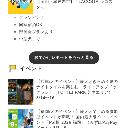
【岡山・瀬戸内市】「LACOSTA-ラコス
タ-」
グランピング
同室宿泊OK
部屋食プランあり
中型犬まで
おでかけレポートをもっと見る
イベント
【兵庫/犬のイベント】愛犬ときらめく夏の
ナイトタイムを楽しむ「ライトアップドッ
グラン」（TOTTEI PARK 芝生エリア）
8/14〜16
【福岡/犬のイベント】愛犬と楽しめる参加
型イベントが満載！ 国内最大級ペットイベ
ント「Pet博 2026 福岡」（みずほPayPay
ドーム）8/8～9