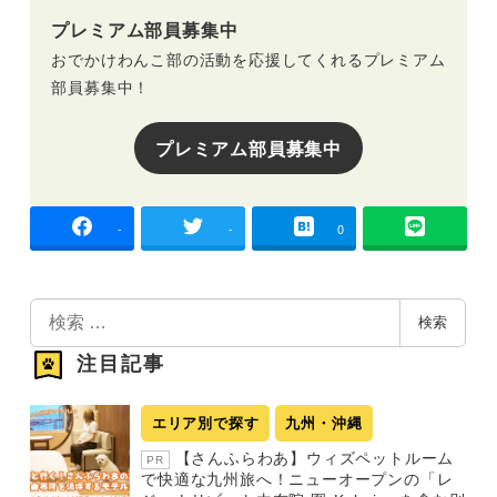
プレミアム部員募集中
おでかけわんこ部の活動を応援してくれるプレミアム
部員募集中！
プレミアム部員募集中
-
-
0
検
検索
索
注目記事
エリア別で探す
九州・沖縄
【さんふらわあ】ウィズペットルーム
PR
で快適な九州旅へ！ニューオープンの「レ