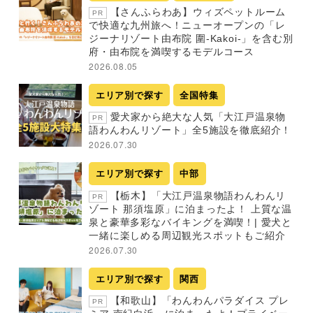
【さんふらわあ】ウィズペットルーム
PR
で快適な九州旅へ！ニューオープンの「レ
ジーナリゾート由布院 圍-Kakoi-」を含む別
府・由布院を満喫するモデルコース
2026.08.05
エリア別で探す
全国特集
愛犬家から絶大な人気「大江戸温泉物
PR
語わんわんリゾート」全5施設を徹底紹介！
2026.07.30
エリア別で探す
中部
【栃木】「大江戸温泉物語わんわんリ
PR
ゾート 那須塩原」に泊まったよ！ 上質な温
泉と豪華多彩なバイキングを満喫！| 愛犬と
一緒に楽しめる周辺観光スポットもご紹介
2026.07.30
エリア別で探す
関西
【和歌山】「わんわんパラダイス プレ
PR