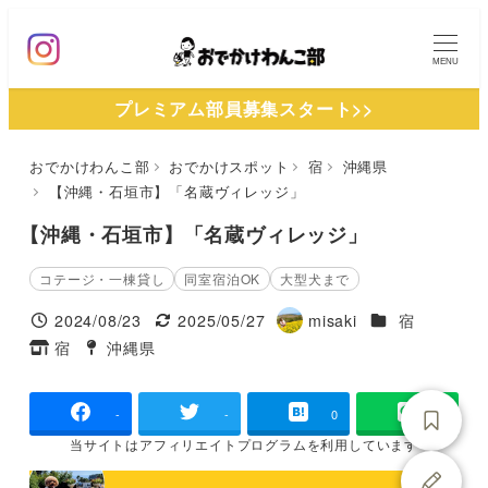
メ
イ
MENU
ン
プレミアム部員募集スタート>>
コ
ン
おでかけわんこ部
おでかけスポット
宿
沖縄県
テ
【沖縄・石垣市】「名蔵ヴィレッジ」
ン
ツ
【沖縄・石垣市】「名蔵ヴィレッジ」
へ
コテージ・一棟貸し
同室宿泊OK
大型犬まで
移
施設ジャンル
2024/08/23
2025/05/27
misaki
宿
動
投稿日
更新日
著
宿
沖縄県
タグ
タグ
者
-
-
0
当サイトは
アフィリエイトプログラムを
利用しています