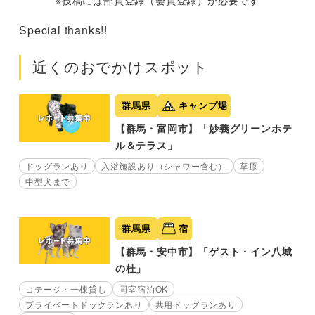
※投稿には部員登録（会員登録）が必要です
Special thanks!!
近くのおでかけスポット
群馬県
キャンプ場
【群馬・富岡市】「妙義グリーンホテ
ル＆テラス」
ドッグランあり
入浴施設あり（シャワー含む）
草原
中型犬まで
群馬県
宿
【群馬・安中市】「ゲスト・イン八城
の杜」
コテージ・一棟貸し
同室宿泊OK
プライベートドッグランあり
共用ドッグランあり