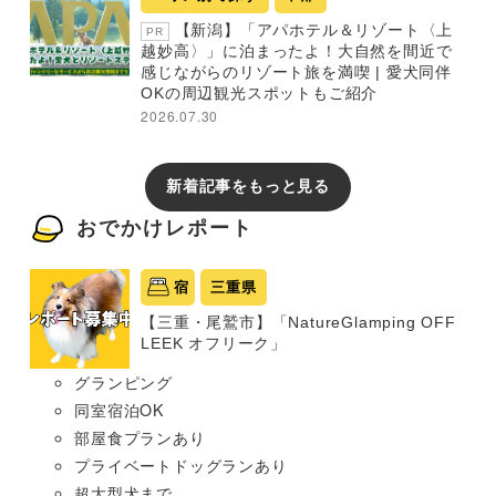
【新潟】「アパホテル＆リゾート〈上
PR
越妙高〉」に泊まったよ！大自然を間近で
感じながらのリゾート旅を満喫 | 愛犬同伴
OKの周辺観光スポットもご紹介
2026.07.30
新着記事をもっと見る
おでかけレポート
宿
三重県
【三重・尾鷲市】「NatureGlamping OFF
LEEK オフリーク」
グランピング
同室宿泊OK
部屋食プランあり
プライベートドッグランあり
超大型犬まで