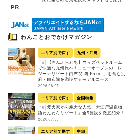
PR
わんことおでかけマガジン
エリア別で探す
九州・沖縄
【さんふらわあ】ウィズペットルーム
PR
で快適な九州旅へ！ニューオープンの「レ
ジーナリゾート由布院 圍-Kakoi-」を含む別
府・由布院を満喫するモデルコース
2026.08.07
エリア別で探す
全国特集
愛犬家から絶大な人気「大江戸温泉物
PR
語わんわんリゾート」全5施設を徹底紹介！
2026.07.30
エリア別で探す
中部