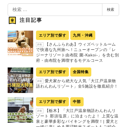
検
検索
索
注目記事
エリア別で探す
九州・沖縄
【さんふらわあ】ウィズペットルーム
PR
で快適な九州旅へ！ニューオープンの「レ
ジーナリゾート由布院 圍-Kakoi-」を含む別
府・由布院を満喫するモデルコース
エリア別で探す
全国特集
愛犬家から絶大な人気「大江戸温泉物
PR
語わんわんリゾート」全5施設を徹底紹介！
エリア別で探す
中部
【栃木】「大江戸温泉物語わんわんリ
PR
ゾート 那須塩原」に泊まったよ！ 上質な温
泉と豪華多彩なバイキングを満喫！| 愛犬と
一緒に楽しめる周辺観光スポットもご紹介