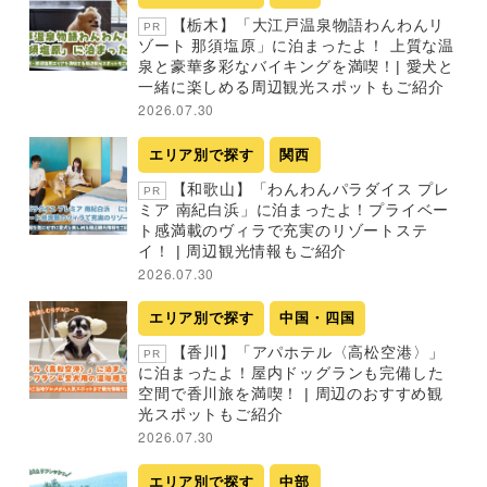
【栃木】「大江戸温泉物語わんわんリ
PR
ゾート 那須塩原」に泊まったよ！ 上質な温
泉と豪華多彩なバイキングを満喫！| 愛犬と
一緒に楽しめる周辺観光スポットもご紹介
2026.07.30
エリア別で探す
関西
【和歌山】「わんわんパラダイス プレ
PR
ミア 南紀白浜」に泊まったよ！プライベー
ト感満載のヴィラで充実のリゾートステ
イ！ | 周辺観光情報もご紹介
2026.07.30
エリア別で探す
中国・四国
【香川】「アパホテル〈高松空港〉」
PR
に泊まったよ！屋内ドッグランも完備した
空間で香川旅を満喫！ | 周辺のおすすめ観
光スポットもご紹介
2026.07.30
エリア別で探す
中部