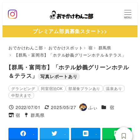
メ
イ
MENU
ン
プレミアム部員募集スタート>>
コ
ン
おでかけわんこ部
おでかけスポット
宿
群馬県
テ
【群馬・富岡市】「ホテル妙義グリーンホテル＆テラス」
ン
ツ
【群馬・富岡市】「ホテル妙義グリーンホテル
へ
＆テラス」
写真レポートあり
移
グランピング
同室宿泊OK
部屋食プランあり
温泉あり
動
中型犬まで
施設ジャンル
2022/07/01
2025/05/27
ふぃ
宿
投稿日
更新日
著
宿
群馬県
タグ
タグ
者
-
-
-