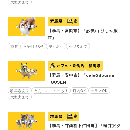
大型犬まで
群馬県
宿
【群馬・富岡市】「妙義山 ひしや旅
館」
旅館
同室宿泊OK
温泉あり
小型犬まで
カフェ・飲食店
群馬県
【群馬・安中市】「cafe&dogrun
HOUSEN」
駐車場あり
わんこメニューあり
店内OK
テラスOK
大型犬まで
群馬県
宿
【群馬・甘楽郡下仁田町】「軽井沢グ