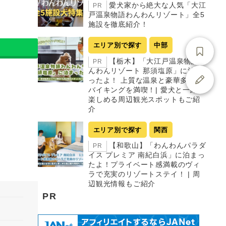
愛犬家から絶大な人気「大江
PR
戸温泉物語わんわんリゾート」全5
施設を徹底紹介！
エリア別で探す
中部
【栃木】「大江戸温泉物語わ
PR
んわんリゾート 那須塩原」に泊ま
ったよ！ 上質な温泉と豪華多彩な
バイキングを満喫！| 愛犬と一緒に
楽しめる周辺観光スポットもご紹
介
エリア別で探す
関西
【和歌山】「わんわんパラダ
PR
イス プレミア 南紀白浜」に泊まっ
たよ！プライベート感満載のヴィ
ラで充実のリゾートステイ！ | 周
辺観光情報もご紹介
PR