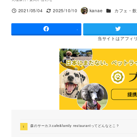
施設ジャンル
2021/05/04
2025/10/10
kanae
カフェ・飲
投稿日
更新日
著
者
-
当サイトは
アフィ
森のサーカスcafe&family restaurantってどんなとこ？