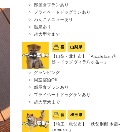
部屋食プランあり
プライベートドッグランあり
わんこメニューあり
温泉あり
超大型犬まで
宿
山梨県
【山梨・北杜市】「Aicafefarm別
邸～ドッグヴィラ八ヶ岳～」
グランピング
同室宿泊OK
部屋食プランあり
プライベートドッグランあり
超大型犬まで
宿
埼玉県
【埼玉・秩父市】「秩父別邸 木叢-
komura-」