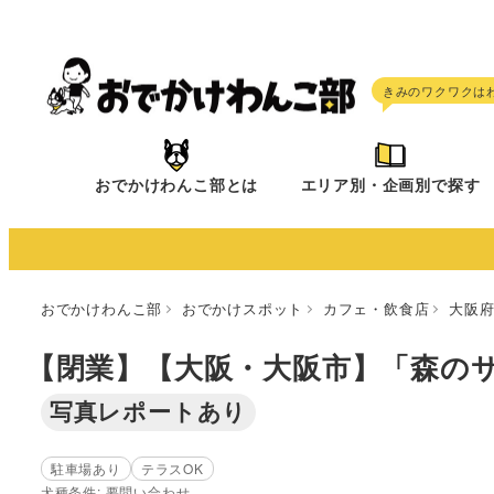
メ
イ
ン
コ
ン
テ
おでかけわんこ部とは
エリア別・企画別で探す
ン
ツ
へ
移
おでかけわんこ部
おでかけスポット
カフェ・飲食店
大阪
動
【閉業】【大阪・大阪市】「森のサーカスca
写真レポートあり
駐車場あり
テラスOK
犬種条件: 要問い合わせ