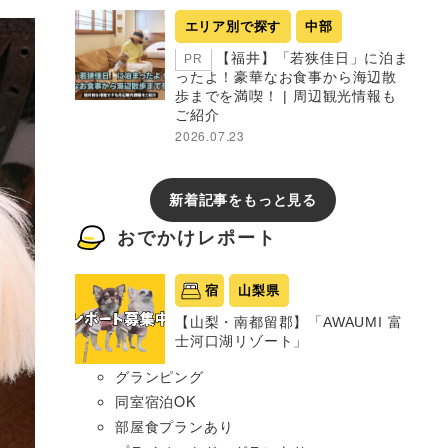
エリア別で探す
中部
【福井】「若狭佳日」に泊ま
PR
ったよ！豪華なお食事から海辺散
歩までを満喫！ | 周辺観光情報も
ご紹介
2026.07.23
新着記事をもっと見る
おでかけレポート
宿
山梨県
【山梨・南都留郡】「AWAUMI 富
士河口湖リゾート」
グランピング
同室宿泊OK
部屋食プランあり