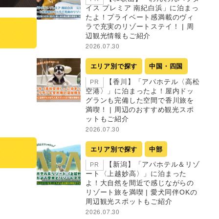
イス プレミア 南紀白浜」に泊まっ
たよ！プライベート感満載のヴィ
ラで充実のリゾートステイ！ | 周
辺観光情報もご紹介
2026.07.30
エリア別で探す
中国・四国
【香川】「アパホテル〈高松
PR
空港〉」に泊まったよ！屋内ドッ
グランも完備した空間で香川旅を
満喫！ | 周辺のおすすめ観光スポ
ットもご紹介
2026.07.30
エリア別で探す
中部
【新潟】「アパホテル＆リゾ
PR
ート〈上越妙高〉」に泊まった
よ！大自然を間近で感じながらの
リゾート旅を満喫 | 愛犬同伴OKの
周辺観光スポットもご紹介
2026.07.30