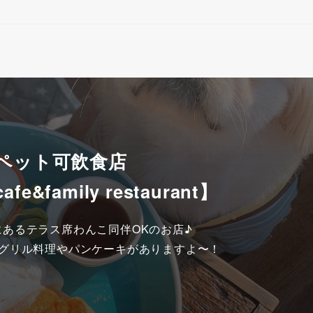
 ペット可飲食店
&family restaurant】
あるテラス席わんこ同伴OKのお店♪

グリル料理やパンケーキがありますよ〜！