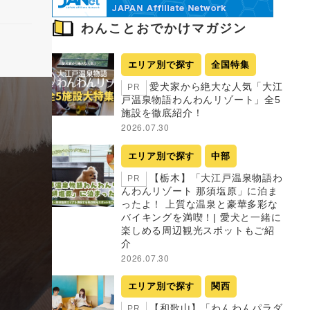
わんことおでかけマガジン
エリア別で探す
全国特集
愛犬家から絶大な人気「大江
PR
戸温泉物語わんわんリゾート」全5
施設を徹底紹介！
2026.07.30
エリア別で探す
中部
【栃木】「大江戸温泉物語わ
PR
んわんリゾート 那須塩原」に泊ま
ったよ！ 上質な温泉と豪華多彩な
バイキングを満喫！| 愛犬と一緒に
楽しめる周辺観光スポットもご紹
介
2026.07.30
エリア別で探す
関西
【和歌山】「わんわんパラダ
PR