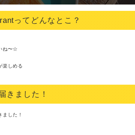
taurantってどんなとこ？
ね〜☆

楽しめる

届きました！
ました！
