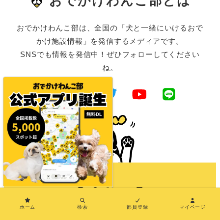
おでかけわんこ部とは
おでかけわんこ部は、全国の「犬と一緒にいけるおで
かけ施設情報」を発信するメディアです。
SNSでも情報を発信中！ぜひフォローしてください
ね。
Instagram
Facebook
Twitter
YouTube
LINE
×
ホーム
検索
部員登録
マイページ