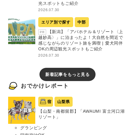
光スポットもご紹介
2026.07.30
エリア別で探す
中部
【新潟】「アパホテル＆リゾート〈上
PR
越妙高〉」に泊まったよ！大自然を間近で
感じながらのリゾート旅を満喫 | 愛犬同伴
OKの周辺観光スポットもご紹介
2026.07.30
新着記事をもっと見る
おでかけレポート
宿
山梨県
【山梨・南都留郡】「AWAUMI 富士河口湖
リゾート」
グランピング