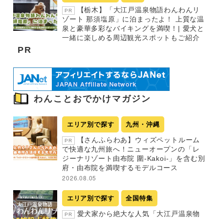
【栃木】「大江戸温泉物語わんわんリ
PR
ゾート 那須塩原」に泊まったよ！ 上質な温
泉と豪華多彩なバイキングを満喫！| 愛犬と
一緒に楽しめる周辺観光スポットもご紹介
PR
わんことおでかけマガジン
エリア別で探す
九州・沖縄
【さんふらわあ】ウィズペットルーム
PR
で快適な九州旅へ！ニューオープンの「レ
ジーナリゾート由布院 圍-Kakoi-」を含む別
府・由布院を満喫するモデルコース
2026.08.05
エリア別で探す
全国特集
愛犬家から絶大な人気「大江戸温泉物
PR