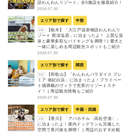
語わんわんリゾート」全5施設を徹底紹介！
2026.07.30
エリア別で探す
中部
【栃木】「大江戸温泉物語わんわんリ
PR
ゾート 那須塩原」に泊まったよ！ 上質な温
泉と豪華多彩なバイキングを満喫！| 愛犬と
一緒に楽しめる周辺観光スポットもご紹介
2026.07.30
エリア別で探す
関西
【和歌山】「わんわんパラダイス プレ
PR
ミア 南紀白浜」に泊まったよ！プライベー
ト感満載のヴィラで充実のリゾートステ
イ！ | 周辺観光情報もご紹介
2026.07.30
エリア別で探す
中国・四国
【香川】「アパホテル〈高松空港〉」
PR
に泊まったよ！屋内ドッグランも完備した
空間で香川旅を満喫！ | 周辺のおすすめ観