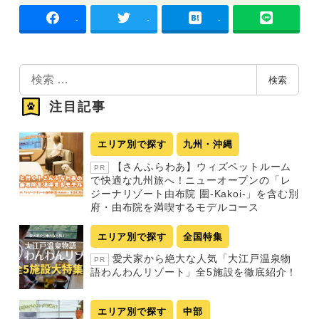
-
-
-
検
検索
索
注目記事
エリア別で探す
九州・沖縄
【さんふらわあ】ウィズペットルーム
PR
で快適な九州旅へ！ニューオープンの「レ
ジーナリゾート由布院 圍-Kakoi-」を含む別
府・由布院を満喫するモデルコース
エリア別で探す
全国特集
愛犬家から絶大な人気「大江戸温泉物
PR
語わんわんリゾート」全5施設を徹底紹介！
エリア別で探す
中部