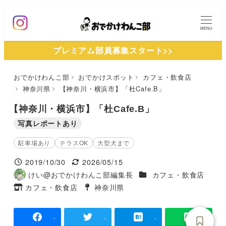
メ
イ
MENU
ン
プレミアム部員募集スタート>>
コ
ン
おでかけわんこ部
おでかけスポット
カフェ・飲食店
テ
神奈川県
【神奈川・横浜市】「杜Cafe.B」
ン
ツ
【神奈川・横浜市】「杜Cafe.B」
へ
写真レポートあり
移
駐車場あり
テラスOK
大型犬まで
動
2019/10/30
2026/05/15
投稿日
更新日
施設ジャンル
けい@おでかけわんこ部編集長
カフェ・飲食店
著
カフェ・飲食店
神奈川県
者
タグ
タグ
-
-
-