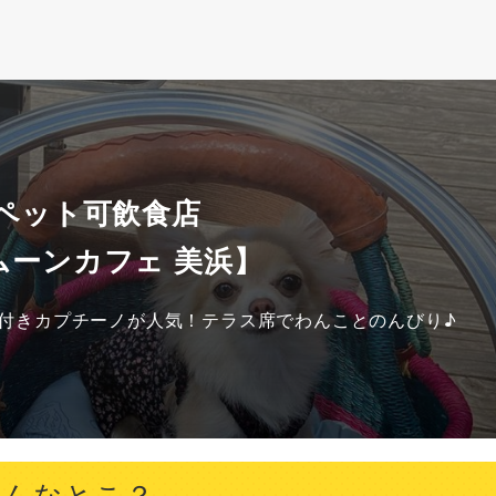
 ペット可飲食店
ムーンカフェ 美浜】
ト付きカプチーノが人気！テラス席でわんことのんびり♪
どんなとこ？