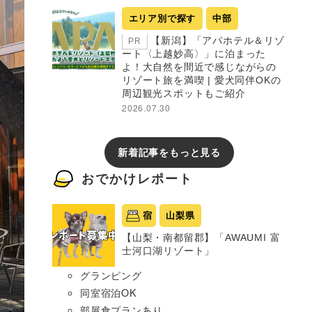
エリア別で探す
中部
【新潟】「アパホテル＆リゾ
PR
ート〈上越妙高〉」に泊まった
よ！大自然を間近で感じながらの
リゾート旅を満喫 | 愛犬同伴OKの
周辺観光スポットもご紹介
2026.07.30
新着記事をもっと見る
おでかけレポート
宿
山梨県
【山梨・南都留郡】「AWAUMI 富
士河口湖リゾート」
グランピング
同室宿泊OK
部屋食プランあり