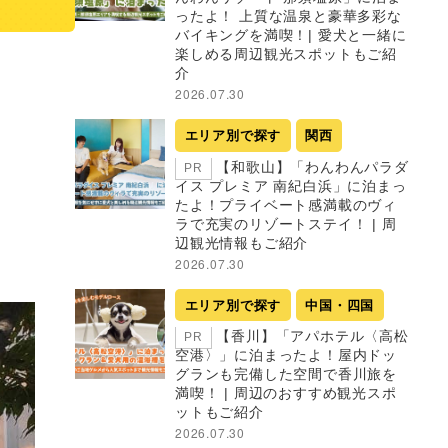
ったよ！ 上質な温泉と豪華多彩な
バイキングを満喫！| 愛犬と一緒に
楽しめる周辺観光スポットもご紹
介
2026.07.30
エリア別で探す
関西
【和歌山】「わんわんパラダ
PR
イス プレミア 南紀白浜」に泊まっ
たよ！プライベート感満載のヴィ
ラで充実のリゾートステイ！ | 周
辺観光情報もご紹介
2026.07.30
エリア別で探す
中国・四国
【香川】「アパホテル〈高松
PR
空港〉」に泊まったよ！屋内ドッ
グランも完備した空間で香川旅を
満喫！ | 周辺のおすすめ観光スポ
ットもご紹介
2026.07.30