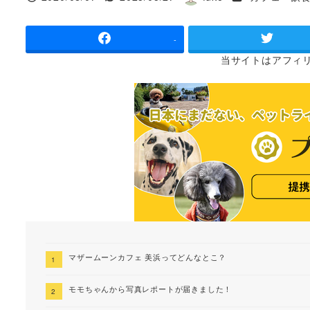
投稿日
更新日
著
者
-
当サイトは
アフィ
マザームーンカフェ 美浜ってどんなとこ？
モモちゃんから写真レポートが届きました！