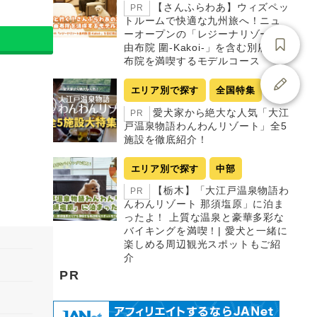
【さんふらわあ】ウィズペッ
PR
トルームで快適な九州旅へ！ニュ
ーオープンの「レジーナリゾート
由布院 圍-Kakoi-」を含む別府・由
布院を満喫するモデルコース
エリア別で探す
全国特集
愛犬家から絶大な人気「大江
PR
戸温泉物語わんわんリゾート」全5
施設を徹底紹介！
エリア別で探す
中部
【栃木】「大江戸温泉物語わ
PR
んわんリゾート 那須塩原」に泊ま
ったよ！ 上質な温泉と豪華多彩な
バイキングを満喫！| 愛犬と一緒に
楽しめる周辺観光スポットもご紹
介
PR