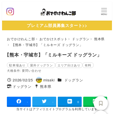
メ
イ
MENU
ン
プレミアム部員募集スタート>>
コ
ン
おでかけわんこ部
おでかけスポット
ドッグラン
熊本県
テ
【熊本・宇城市】「ミルキーズ ドッグラン」
ン
ツ
【熊本・宇城市】「ミルキーズ ドッグラン」
へ
駐車場あり
屋外ドッグラン
エリア分けあり
有料
移
犬種条件: 要問い合わせ
動
施設ジャンル
2026/02/25
misaki
ドッグラン
投稿日
著
ドッグラン
熊本県
タグ
タグ
者
-
-
0
当サイトは
アフィリエイトプログラムを
利用しています