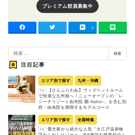
プレミアム部員募集中
-
-
0
検
検索
索
注目記事
エリア別で探す
九州・沖縄
【さんふらわあ】ウィズペットルーム
PR
で快適な九州旅へ！ニューオープンの「レ
ジーナリゾート由布院 圍-Kakoi-」を含む別
府・由布院を満喫するモデルコース
エリア別で探す
全国特集
愛犬家から絶大な人気「大江戸温泉物
PR
語わんわんリゾート」全5施設を徹底紹介！