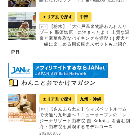
エリア別で探す
中部
【栃木】「大江戸温泉物語わんわんリ
PR
ゾート 那須塩原」に泊まったよ！ 上質な温
泉と豪華多彩なバイキングを満喫！| 愛犬と
一緒に楽しめる周辺観光スポットもご紹介
PR
わんことおでかけマガジン
エリア別で探す
九州・沖縄
【さんふらわあ】ウィズペットルーム
PR
で快適な九州旅へ！ニューオープンの「レ
ジーナリゾート由布院 圍-Kakoi-」を含む別
府・由布院を満喫するモデルコース
2026.08.05