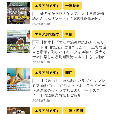
エリア別で探す
全国特集
愛犬家から絶大な人気「大江戸温泉物
PR
語わんわんリゾート」全5施設を徹底紹介！
2026.07.30
エリア別で探す
中部
【栃木】「大江戸温泉物語わんわんリ
PR
ゾート 那須塩原」に泊まったよ！ 上質な温
泉と豪華多彩なバイキングを満喫！| 愛犬と
一緒に楽しめる周辺観光スポットもご紹介
2026.07.30
エリア別で探す
関西
【和歌山】「わんわんパラダイス プレ
PR
ミア 南紀白浜」に泊まったよ！プライベー
ト感満載のヴィラで充実のリゾートステ
イ！ | 周辺観光情報もご紹介
2026.07.30
エリア別で探す
中国・四国