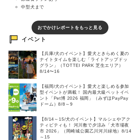
中型犬まで
おでかけレポートをもっと見る
イベント
【兵庫/犬のイベント】愛犬ときらめく夏の
ナイトタイムを楽しむ「ライトアップドッ
グラン」（TOTTEI PARK 芝生エリア）
8/14〜16
【福岡/犬のイベント】愛犬と楽しめる参加
型イベントが満載！ 国内最大級ペットイベ
ント「Pet博 2026 福岡」（みずほPayPay
ドーム）8/8～9
【8/14～15/犬のイベント】マルシェやアク
ティビティも！ 河川敷で夕涼み「犬市場夜
市 2026」（岡崎城公園乙川河川緑地）8/14
～15