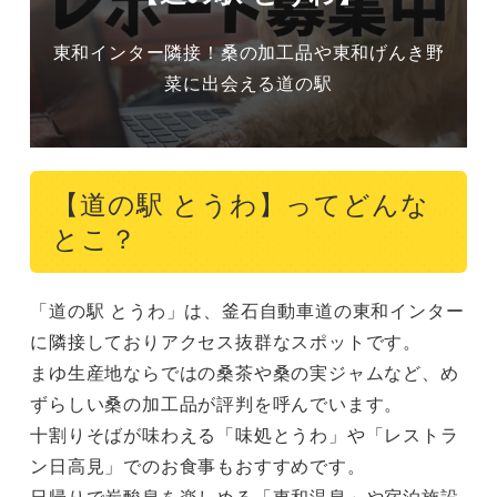
東和インター隣接！桑の加工品や東和げんき野
菜に出会える道の駅
【道の駅 とうわ】ってどんな
とこ？
「道の駅 とうわ」は、釜石自動車道の東和インター
に隣接しておりアクセス抜群なスポットです。

まゆ生産地ならではの桑茶や桑の実ジャムなど、め
ずらしい桑の加工品が評判を呼んでいます。

十割りそばが味わえる「味処とうわ」や「レストラ
ン日高見」でのお食事もおすすめです。

日帰りで炭酸泉を楽しめる「東和温泉」や宿泊施設