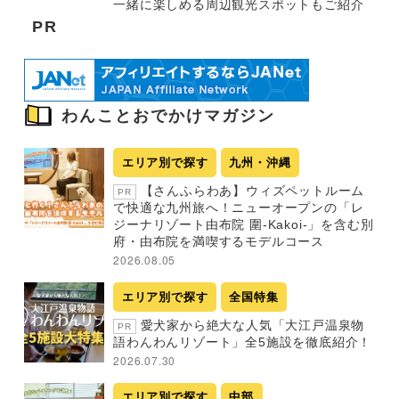
一緒に楽しめる周辺観光スポットもご紹介
PR
わんことおでかけマガジン
エリア別で探す
九州・沖縄
【さんふらわあ】ウィズペットルーム
PR
で快適な九州旅へ！ニューオープンの「レ
ジーナリゾート由布院 圍-Kakoi-」を含む別
府・由布院を満喫するモデルコース
2026.08.05
エリア別で探す
全国特集
愛犬家から絶大な人気「大江戸温泉物
PR
語わんわんリゾート」全5施設を徹底紹介！
2026.07.30
エリア別で探す
中部