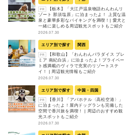
【栃木】「大江戸温泉物語わんわんリ
PR
ゾート 那須塩原」に泊まったよ！ 上質な温
泉と豪華多彩なバイキングを満喫！| 愛犬と
一緒に楽しめる周辺観光スポットもご紹介
2026.07.30
エリア別で探す
関西
【和歌山】「わんわんパラダイス プレ
PR
ミア 南紀白浜」に泊まったよ！プライベー
ト感満載のヴィラで充実のリゾートステ
イ！ | 周辺観光情報もご紹介
2026.07.30
エリア別で探す
中国・四国
【香川】「アパホテル〈高松空港〉」
PR
に泊まったよ！屋内ドッグランも完備した
空間で香川旅を満喫！ | 周辺のおすすめ観
光スポットもご紹介
2026.07.30