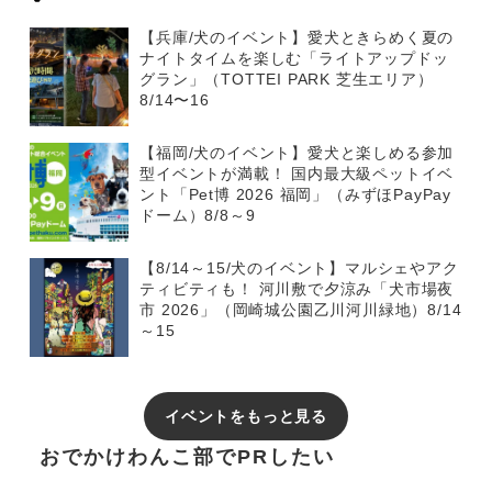
【兵庫/犬のイベント】愛犬ときらめく夏の
ナイトタイムを楽しむ「ライトアップドッ
グラン」（TOTTEI PARK 芝生エリア）
8/14〜16
【福岡/犬のイベント】愛犬と楽しめる参加
型イベントが満載！ 国内最大級ペットイベ
ント「Pet博 2026 福岡」（みずほPayPay
ドーム）8/8～9
【8/14～15/犬のイベント】マルシェやアク
ティビティも！ 河川敷で夕涼み「犬市場夜
市 2026」（岡崎城公園乙川河川緑地）8/14
～15
イベントをもっと見る
おでかけわんこ部でPRしたい