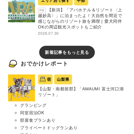
エリア別で探す
中部
【新潟】「アパホテル＆リゾート〈上
PR
越妙高〉」に泊まったよ！大自然を間近で
感じながらのリゾート旅を満喫 | 愛犬同伴
OKの周辺観光スポットもご紹介
2026.07.30
新着記事をもっと見る
おでかけレポート
宿
山梨県
【山梨・南都留郡】「AWAUMI 富士河口湖
リゾート」
グランピング
同室宿泊OK
部屋食プランあり
プライベートドッグランあり