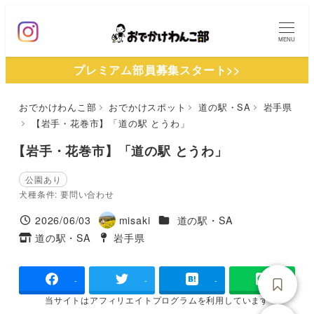
メ
イ
MENU
ン
プレミアム部員募集スタート>>
コ
ン
おでかけわんこ部
おでかけスポット
道の駅・SA
岩手県
テ
【岩手・花巻市】「道の駅 とうわ」
ン
ツ
【岩手・花巻市】「道の駅 とうわ」
へ
公園あり
移
犬種条件: 要問い合わせ
動
施設ジャンル
2026/06/03
misaki
道の駅・SA
投稿日
著
道の駅・SA
岩手県
タグ
タグ
者
-
-
-
当サイトは
アフィリエイトプログラムを
利用しています