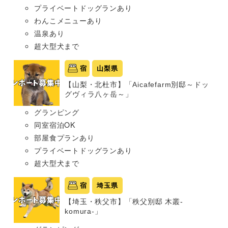
プライベートドッグランあり
わんこメニューあり
温泉あり
超大型犬まで
宿
山梨県
【山梨・北杜市】「Aicafefarm別邸～ドッ
グヴィラ八ヶ岳～」
グランピング
同室宿泊OK
部屋食プランあり
プライベートドッグランあり
超大型犬まで
宿
埼玉県
【埼玉・秩父市】「秩父別邸 木叢-
komura-」