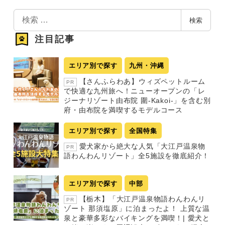
検
検索
索
注目記事
エリア別で探す
九州・沖縄
【さんふらわあ】ウィズペットルーム
PR
で快適な九州旅へ！ニューオープンの「レ
ジーナリゾート由布院 圍-Kakoi-」を含む別
府・由布院を満喫するモデルコース
エリア別で探す
全国特集
愛犬家から絶大な人気「大江戸温泉物
PR
語わんわんリゾート」全5施設を徹底紹介！
エリア別で探す
中部
【栃木】「大江戸温泉物語わんわんリ
PR
ゾート 那須塩原」に泊まったよ！ 上質な温
泉と豪華多彩なバイキングを満喫！| 愛犬と