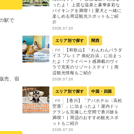
ったよ！ 上質な温泉と豪華多彩な
バイキングを満喫！| 愛犬と一緒に
楽しめる周辺観光スポットもご紹
の駅で
介
2026.07.30
エリア別で探す
関西
【和歌山】「わんわんパラダ
PR
イス プレミア 南紀白浜」に泊まっ
たよ！プライベート感満載のヴィ
ラで充実のリゾートステイ！ | 周
辺観光情報もご紹介
販売、宿
2026.07.30
エリア別で探す
中国・四国
【香川】「アパホテル〈高松
PR
空港〉」に泊まったよ！屋内ドッ
グランも完備した空間で香川旅を
満喫！ | 周辺のおすすめ観光スポ
ットもご紹介
2026.07.30