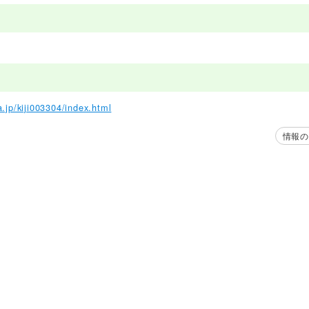
.jp/kiji003304/index.html
情報の