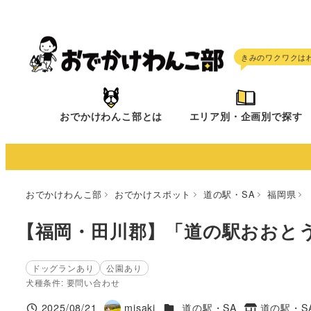
メ
イ
ン
コ
ン
テ
おでかけわんこ部とは
エリア別・企画別で探す
ン
ツ
へ
移
おでかけわんこ部
おでかけスポット
道の駅・SA
福岡県
動
【福岡・田川郡】「道の駅おおと
ドッグランあり
公園あり
犬種条件: 要問い合わせ
施設ジャンル
2025/08/21
misaki
道の駅・SA
道の駅・S