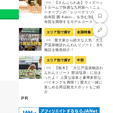
【さんふらわあ】ウィズペッ
PR
トルームで快適な九州旅へ！ニュ
ーオープンの「レジーナリゾート
由布院 圍-Kakoi-」を含む別府・由
布院を満喫するモデルコース
エリア別で探す
全国特集
愛犬家から絶大な人気「大江
PR
戸温泉物語わんわんリゾート」全5
施設を徹底紹介！
エリア別で探す
中部
【栃木】「大江戸温泉物語わ
PR
んわんリゾート 那須塩原」に泊ま
ったよ！ 上質な温泉と豪華多彩な
バイキングを満喫！| 愛犬と一緒に
楽しめる周辺観光スポットもご紹
介
PR