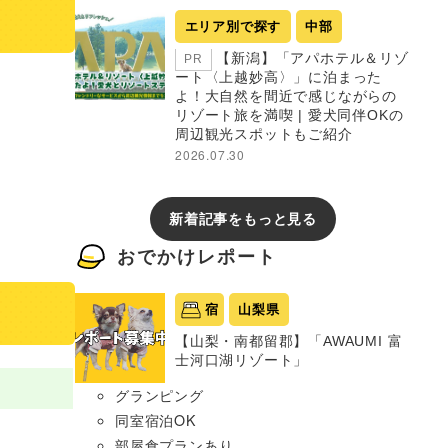
エリア別で探す
中部
【新潟】「アパホテル＆リゾ
PR
ート〈上越妙高〉」に泊まった
よ！大自然を間近で感じながらの
リゾート旅を満喫 | 愛犬同伴OKの
周辺観光スポットもご紹介
2026.07.30
新着記事をもっと見る
おでかけレポート
宿
山梨県
【山梨・南都留郡】「AWAUMI 富
士河口湖リゾート」
グランピング
同室宿泊OK
部屋食プランあり