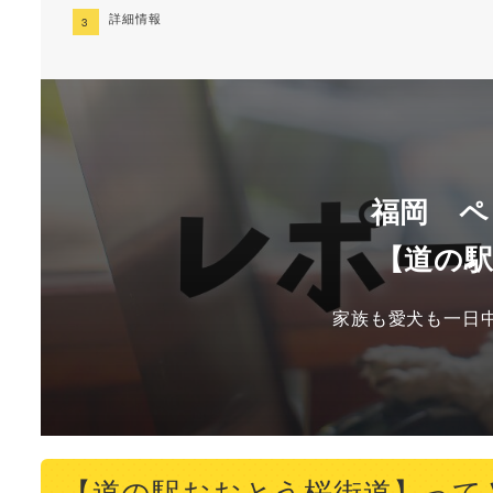
詳細情報
福岡 ペ
【道の
家族も愛犬も一日
【道の駅おおとう桜街道】って