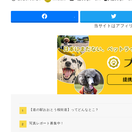
投稿日
著
タグ
者
-
当サイトは
アフィ
【道の駅おおとう桜街道】ってどんなとこ？
写真レポート募集中！