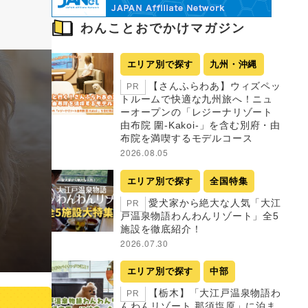
わんことおでかけマガジン
エリア別で探す
九州・沖縄
【さんふらわあ】ウィズペッ
PR
トルームで快適な九州旅へ！ニュ
ーオープンの「レジーナリゾート
由布院 圍-Kakoi-」を含む別府・由
布院を満喫するモデルコース
2026.08.05
エリア別で探す
全国特集
愛犬家から絶大な人気「大江
PR
戸温泉物語わんわんリゾート」全5
施設を徹底紹介！
2026.07.30
エリア別で探す
中部
【栃木】「大江戸温泉物語わ
PR
んわんリゾート 那須塩原」に泊ま