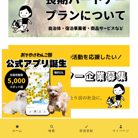
×
© 2021おでかけわんこ部
ホーム
検索
部員登録
マイページ