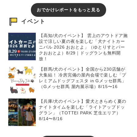
おでかけレポートをもっと見る
イベント
【高知/犬のイベント】 雲上のアウトドア施
設で涼しい夏の夜を楽しむ「犬ナイトカー
ニバル 2026 おおとよ」（ゆとりすとパー
クおおとよ）8/29｜ドッグランも無料開
放！
【群馬/犬のイベント】全国から230店舗が
大集結！ 冷房完備の屋内会場で楽しむ「プ
レミアムドッグフェスタ in Gメッセ群馬」
（Gメッセ群馬 屋内展示場）8/15〜16
【兵庫/犬のイベント】愛犬ときらめく夏の
ナイトタイムを楽しむ「ライトアップドッ
グラン」（TOTTEI PARK 芝生エリア）
8/14〜8/16