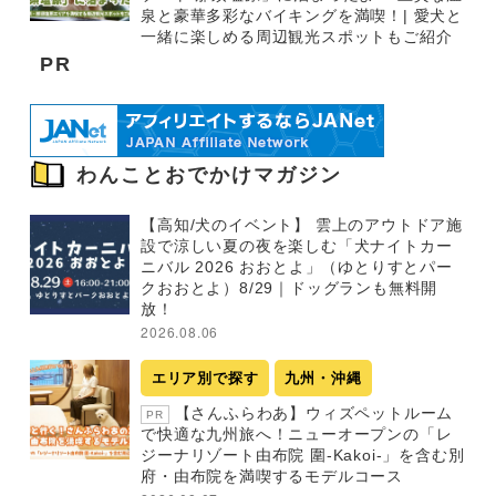
泉と豪華多彩なバイキングを満喫！| 愛犬と
一緒に楽しめる周辺観光スポットもご紹介
PR
わんことおでかけマガジン
【高知/犬のイベント】 雲上のアウトドア施
設で涼しい夏の夜を楽しむ「犬ナイトカー
ニバル 2026 おおとよ」（ゆとりすとパー
クおおとよ）8/29｜ドッグランも無料開
放！
2026.08.06
エリア別で探す
九州・沖縄
【さんふらわあ】ウィズペットルーム
PR
で快適な九州旅へ！ニューオープンの「レ
ジーナリゾート由布院 圍-Kakoi-」を含む別
府・由布院を満喫するモデルコース