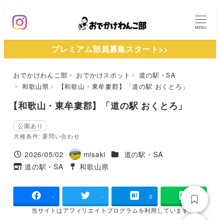
メ
イ
MENU
ン
プレミアム部員募集スタート>>
コ
ン
おでかけわんこ部
おでかけスポット
道の駅・SA
テ
和歌山県
【和歌山・東牟婁郡】「道の駅 おくとろ」
ン
ツ
【和歌山・東牟婁郡】「道の駅 おくとろ」
へ
公園あり
移
犬種条件: 要問い合わせ
動
施設ジャンル
2026/05/02
misaki
道の駅・SA
投稿日
著
道の駅・SA
和歌山県
タグ
タグ
者
-
-
0
当サイトは
アフィリエイトプログラムを
利用しています