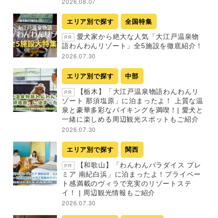
2026.08.07
エリア別で探す
全国特集
愛犬家から絶大な人気「大江戸温泉物
PR
語わんわんリゾート」全5施設を徹底紹介！
2026.07.30
エリア別で探す
中部
【栃木】「大江戸温泉物語わんわんリ
PR
ゾート 那須塩原」に泊まったよ！ 上質な温
泉と豪華多彩なバイキングを満喫！| 愛犬と
一緒に楽しめる周辺観光スポットもご紹介
2026.07.30
エリア別で探す
関西
【和歌山】「わんわんパラダイス プレ
PR
ミア 南紀白浜」に泊まったよ！プライベー
ト感満載のヴィラで充実のリゾートステ
イ！ | 周辺観光情報もご紹介
2026.07.30