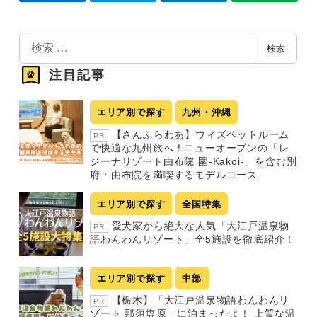
検
検索
索
注目記事
エリア別で探す
九州・沖縄
【さんふらわあ】ウィズペットルーム
PR
で快適な九州旅へ！ニューオープンの「レ
ジーナリゾート由布院 圍-Kakoi-」を含む別
府・由布院を満喫するモデルコース
エリア別で探す
全国特集
愛犬家から絶大な人気「大江戸温泉物
PR
語わんわんリゾート」全5施設を徹底紹介！
エリア別で探す
中部
【栃木】「大江戸温泉物語わんわんリ
PR
ゾート 那須塩原」に泊まったよ！ 上質な温