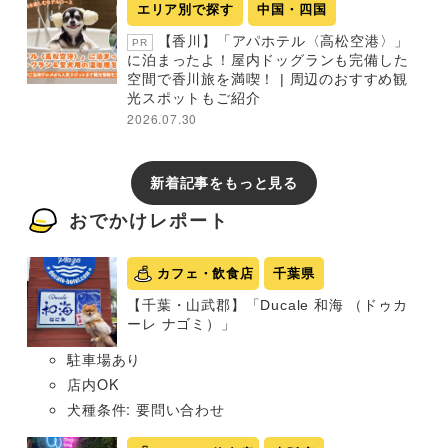
エリア別で探す
中国・四国
【香川】「アパホテル〈高松空港〉」
PR
に泊まったよ！屋内ドッグランも完備した
空間で香川旅を満喫！ | 周辺のおすすめ観
光スポットもご紹介
2026.07.30
新着記事をもっと見る
おでかけレポート
カフェ・飲食店
千葉県
【千葉・山武郡】「Ducale 和海 （ドゥカ
ーレ ナゴミ）」
駐車場あり
店内OK
犬種条件: 要問い合わせ