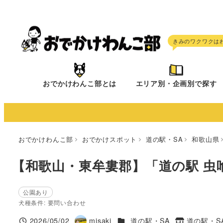
メ
イ
ン
コ
ン
テ
おでかけわんこ部とは
エリア別・企画別で探す
ン
ツ
へ
移
おでかけわんこ部
おでかけスポット
道の駅・SA
和歌山県
動
【和歌山・東牟婁郡】「道の駅 虫
公園あり
犬種条件: 要問い合わせ
施設ジャンル
2026/05/02
misaki
道の駅・SA
道の駅・S