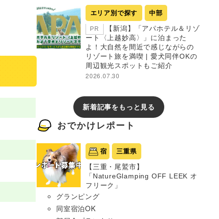
エリア別で探す
中部
【新潟】「アパホテル＆リゾ
PR
ート〈上越妙高〉」に泊まった
よ！大自然を間近で感じながらの
リゾート旅を満喫 | 愛犬同伴OKの
周辺観光スポットもご紹介
2026.07.30
新着記事をもっと見る
おでかけレポート
宿
三重県
【三重・尾鷲市】
「NatureGlamping OFF LEEK オ
フリーク」
グランピング
同室宿泊OK