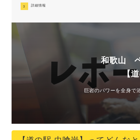
詳細情報
和歌山 
【道
巨岩のパワーを全身で
【道の駅 虫喰岩】ってどんな