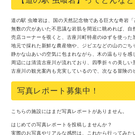
道の駅 虫喰岩は、国の天然記念物である巨大な奇岩「
無数の穴があいた不思議な岩肌を間近に眺めれば、自然
売店コーナーを覗くと、古座川町特産のゆずを使った加
地元で採れた新鮮な農産物や、ジビエなどの山のごちそ
静かな山あいの空気に包まれながら、木の温もりを感じ
周辺には清流古座川が流れており、四季折々の美しい景
古座川の観光案内も充実しているので、次なる冒険の
写真レポート募集中！
こちらの施設にはまだ写真レポートがありません。
はじめての写真レポートを投稿しませんか？
実際のお写真やリアルな感想は、これから行ってみた