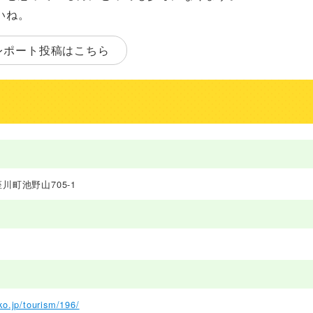
いね。
レポート投稿はこちら
町池野山705-1
o.jp/tourism/196/