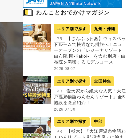
わんことおでかけマガジン
エリア別で探す
九州・沖縄
【さんふらわあ】ウィズペッ
PR
トルームで快適な九州旅へ！ニュ
ーオープンの「レジーナリゾート
由布院 圍-Kakoi-」を含む別府・由
布院を満喫するモデルコース
2026.08.07
エリア別で探す
全国特集
愛犬家から絶大な人気「大江
PR
戸温泉物語わんわんリゾート」全5
施設を徹底紹介！
2026.07.30
エリア別で探す
中部
【栃木】「大江戸温泉物語わ
PR
んわんリゾート 那須塩原」に泊ま