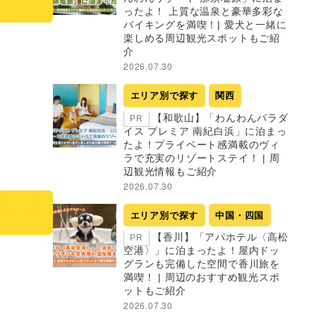
ったよ！ 上質な温泉と豪華多彩な
バイキングを満喫！| 愛犬と一緒に
楽しめる周辺観光スポットもご紹
介
2026.07.30
エリア別で探す
関西
【和歌山】「わんわんパラダ
PR
イス プレミア 南紀白浜」に泊まっ
たよ！プライベート感満載のヴィ
ラで充実のリゾートステイ！ | 周
辺観光情報もご紹介
2026.07.30
エリア別で探す
中国・四国
【香川】「アパホテル〈高松
PR
空港〉」に泊まったよ！屋内ドッ
グランも完備した空間で香川旅を
満喫！ | 周辺のおすすめ観光スポ
ットもご紹介
2026.07.30