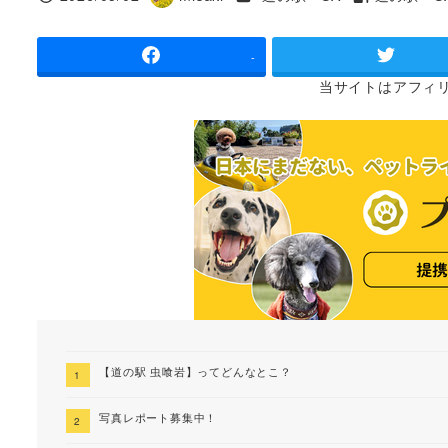
投稿日
著
タグ
者
-
当サイトは
アフィ
【道の駅 虫喰岩】ってどんなとこ？
写真レポート募集中！