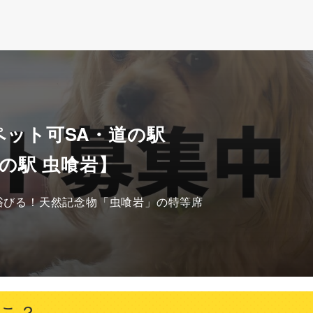
ペット可SA・道の駅
の駅 虫喰岩】
浴びる！天然記念物「虫喰岩」の特等席
とこ？