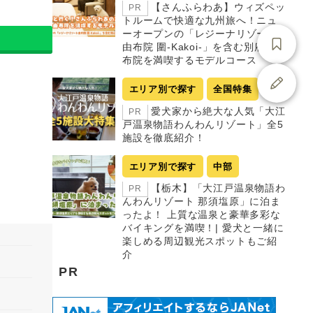
【さんふらわあ】ウィズペッ
PR
トルームで快適な九州旅へ！ニュ
ーオープンの「レジーナリゾート
由布院 圍-Kakoi-」を含む別府・由
布院を満喫するモデルコース
エリア別で探す
全国特集
愛犬家から絶大な人気「大江
PR
戸温泉物語わんわんリゾート」全5
施設を徹底紹介！
エリア別で探す
中部
【栃木】「大江戸温泉物語わ
PR
んわんリゾート 那須塩原」に泊ま
ったよ！ 上質な温泉と豪華多彩な
バイキングを満喫！| 愛犬と一緒に
楽しめる周辺観光スポットもご紹
介
PR