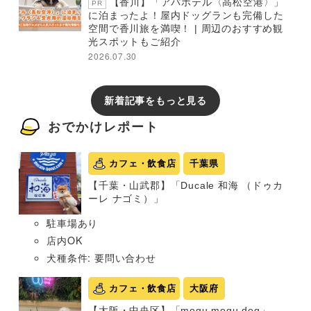
【香川】「アパホテル〈高松空港〉」
PR
に泊まったよ！屋内ドッグランも完備した
空間で香川旅を満喫！ | 周辺のおすすめ観
光スポットもご紹介
2026.07.30
新着記事をもっと見る
おでかけレポート
カフェ・飲食店
千葉県
【千葉・山武郡】「Ducale 和海 （ドゥカ
ーレ ナゴミ）」
駐車場あり
店内OK
犬種条件: 要問い合わせ
カフェ・飲食店
大阪府
【大阪・中央区】「mogu mogu dog」