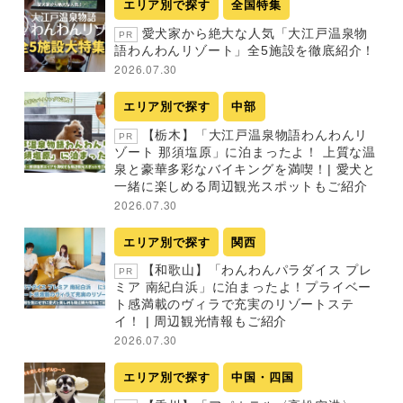
エリア別で探す
全国特集
愛犬家から絶大な人気「大江戸温泉物
PR
語わんわんリゾート」全5施設を徹底紹介！
2026.07.30
エリア別で探す
中部
【栃木】「大江戸温泉物語わんわんリ
PR
ゾート 那須塩原」に泊まったよ！ 上質な温
泉と豪華多彩なバイキングを満喫！| 愛犬と
一緒に楽しめる周辺観光スポットもご紹介
2026.07.30
エリア別で探す
関西
【和歌山】「わんわんパラダイス プレ
PR
ミア 南紀白浜」に泊まったよ！プライベー
ト感満載のヴィラで充実のリゾートステ
イ！ | 周辺観光情報もご紹介
2026.07.30
エリア別で探す
中国・四国