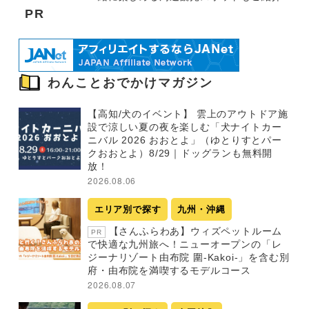
PR
わんことおでかけマガジン
【高知/犬のイベント】 雲上のアウトドア施
設で涼しい夏の夜を楽しむ「犬ナイトカー
ニバル 2026 おおとよ」（ゆとりすとパー
クおおとよ）8/29｜ドッグランも無料開
放！
2026.08.06
エリア別で探す
九州・沖縄
【さんふらわあ】ウィズペットルーム
PR
で快適な九州旅へ！ニューオープンの「レ
ジーナリゾート由布院 圍-Kakoi-」を含む別
府・由布院を満喫するモデルコース
2026.08.07