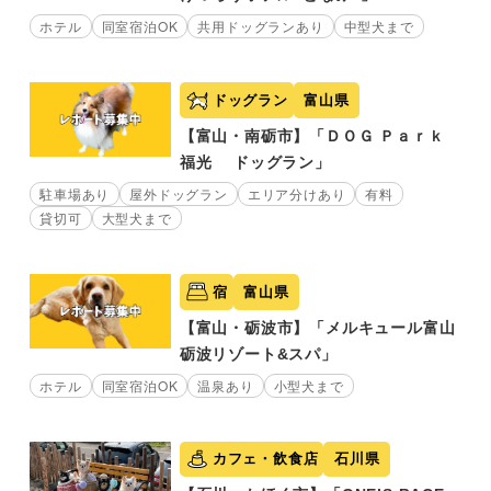
ホテル
同室宿泊OK
共用ドッグランあり
中型犬まで
ドッグラン
富山県
【富山・南砺市】「ＤＯＧ Ｐａｒｋ
福光 ドッグラン」
駐車場あり
屋外ドッグラン
エリア分けあり
有料
貸切可
大型犬まで
宿
富山県
【富山・砺波市】「メルキュール富山
砺波リゾート&スパ」
ホテル
同室宿泊OK
温泉あり
小型犬まで
カフェ・飲食店
石川県