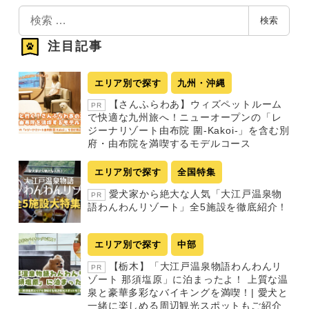
検
検索
索
注目記事
エリア別で探す
九州・沖縄
【さんふらわあ】ウィズペットルーム
PR
で快適な九州旅へ！ニューオープンの「レ
ジーナリゾート由布院 圍-Kakoi-」を含む別
府・由布院を満喫するモデルコース
エリア別で探す
全国特集
愛犬家から絶大な人気「大江戸温泉物
PR
語わんわんリゾート」全5施設を徹底紹介！
エリア別で探す
中部
【栃木】「大江戸温泉物語わんわんリ
PR
ゾート 那須塩原」に泊まったよ！ 上質な温
泉と豪華多彩なバイキングを満喫！| 愛犬と
一緒に楽しめる周辺観光スポットもご紹介