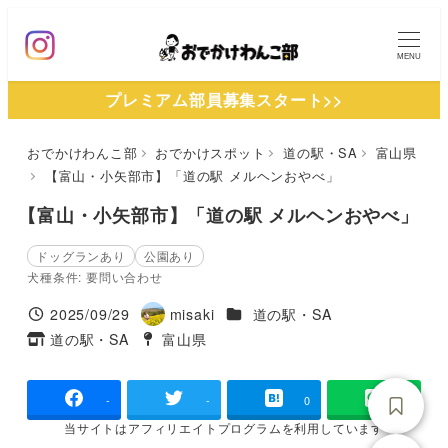
メ
イ
MENU
ン
プレミアム部員募集スタート>>
コ
ン
おでかけわんこ部
おでかけスポット
道の駅・SA
富山県
テ
【富山・小矢部市】「道の駅 メルヘンおやべ」
ン
ツ
【富山・小矢部市】「道の駅 メルヘンおやべ」
へ
ドッグランあり
公園あり
移
犬種条件: 要問い合わせ
動
施設ジャンル
2025/09/29
misaki
道の駅・SA
投稿日
著
道の駅・SA
富山県
タグ
タグ
者
-
-
0
当サイトは
アフィリエイトプログラムを
利用しています