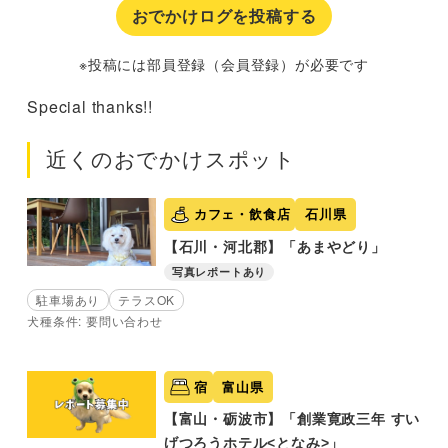
おでかけログを投稿する
※投稿には部員登録（会員登録）が必要です
Special thanks!!
近くのおでかけスポット
カフェ・飲食店
石川県
【石川・河北郡】「あまやどり」
写真レポートあり
駐車場あり
テラスOK
犬種条件: 要問い合わせ
宿
富山県
【富山・砺波市】「創業寛政三年 すい
げつろうホテル<となみ>」