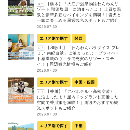
【栃木】「大江戸温泉物語わんわんリ
PR
ゾート 那須塩原」に泊まったよ！ 上質な温
泉と豪華多彩なバイキングを満喫！| 愛犬と
一緒に楽しめる周辺観光スポットもご紹介
2026.07.30
エリア別で探す
関西
【和歌山】「わんわんパラダイス プレ
PR
ミア 南紀白浜」に泊まったよ！プライベー
ト感満載のヴィラで充実のリゾートステ
イ！ | 周辺観光情報もご紹介
2026.07.30
エリア別で探す
中国・四国
【香川】「アパホテル〈高松空港〉」
PR
に泊まったよ！屋内ドッグランも完備した
空間で香川旅を満喫！ | 周辺のおすすめ観
光スポットもご紹介
2026.07.30
エリア別で探す
中部