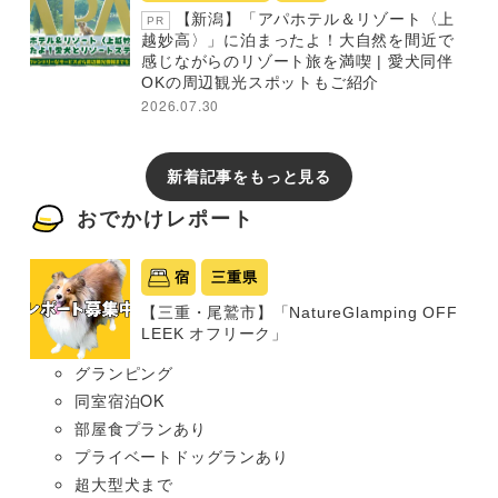
【新潟】「アパホテル＆リゾート〈上
PR
越妙高〉」に泊まったよ！大自然を間近で
感じながらのリゾート旅を満喫 | 愛犬同伴
OKの周辺観光スポットもご紹介
2026.07.30
新着記事をもっと見る
おでかけレポート
宿
三重県
【三重・尾鷲市】「NatureGlamping OFF
LEEK オフリーク」
グランピング
同室宿泊OK
部屋食プランあり
プライベートドッグランあり
超大型犬まで