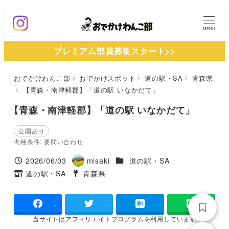
メ
イ
MENU
ン
プレミアム部員募集スタート>>
コ
ン
おでかけわんこ部
おでかけスポット
道の駅・SA
青森県
テ
【青森・南津軽郡】「道の駅 いなかだて」
ン
ツ
【青森・南津軽郡】「道の駅 いなかだて」
へ
公園あり
移
犬種条件: 要問い合わせ
動
施設ジャンル
2026/06/03
misaki
道の駅・SA
投稿日
著
道の駅・SA
青森県
タグ
タグ
者
-
-
-
当サイトは
アフィリエイトプログラムを
利用しています