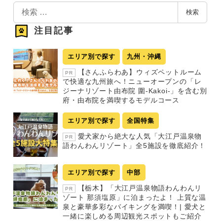
検
検索
索
注目記事
エリア別で探す
九州・沖縄
【さんふらわあ】ウィズペットルーム
PR
で快適な九州旅へ！ニューオープンの「レ
ジーナリゾート由布院 圍-Kakoi-」を含む別
府・由布院を満喫するモデルコース
エリア別で探す
全国特集
愛犬家から絶大な人気「大江戸温泉物
PR
語わんわんリゾート」全5施設を徹底紹介！
エリア別で探す
中部
【栃木】「大江戸温泉物語わんわんリ
PR
ゾート 那須塩原」に泊まったよ！ 上質な温
泉と豪華多彩なバイキングを満喫！| 愛犬と
一緒に楽しめる周辺観光スポットもご紹介