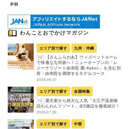
PR
わんことおでかけマガジン
エリア別で探す
九州・沖縄
【さんふらわあ】ウィズペットルーム
PR
で快適な九州旅へ！ニューオープンの「レ
ジーナリゾート由布院 圍-Kakoi-」を含む別
府・由布院を満喫するモデルコース
2026.08.07
エリア別で探す
全国特集
愛犬家から絶大な人気「大江戸温泉物
PR
語わんわんリゾート」全5施設を徹底紹介！
2026.07.30
エリア別で探す
中部