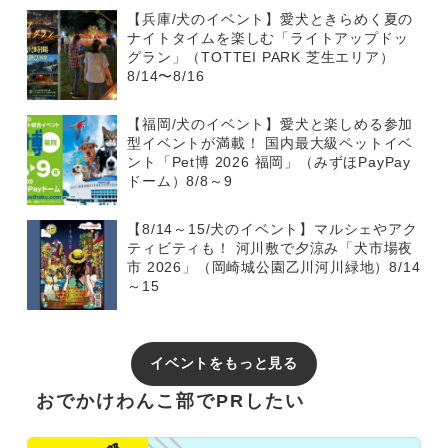
【兵庫/犬のイベント】愛犬ときらめく夏の
ナイトタイムを楽しむ「ライトアップドッ
グラン」（TOTTEI PARK 芝生エリア）
8/14〜8/16
【福岡/犬のイベント】愛犬と楽しめる参加
型イベントが満載！ 国内最大級ペットイベ
ント「Pet博 2026 福岡」（みずほPayPay
ドーム）8/8～9
【8/14～15/犬のイベント】マルシェやアク
ティビティも！ 河川敷で夕涼み「犬市場夜
市 2026」（岡崎城公園乙川河川緑地）8/14
～15
イベントをもっと見る
おでかけわんこ部でPRしたい