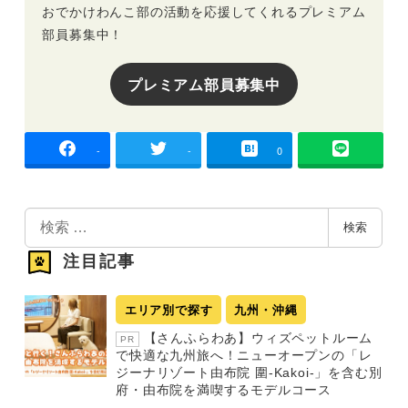
おでかけわんこ部の活動を応援してくれるプレミアム
部員募集中！
プレミアム部員募集中
-
-
0
検
検索
索
注目記事
エリア別で探す
九州・沖縄
【さんふらわあ】ウィズペットルーム
PR
で快適な九州旅へ！ニューオープンの「レ
ジーナリゾート由布院 圍-Kakoi-」を含む別
府・由布院を満喫するモデルコース