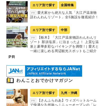
エリア別で探す
全国特集
愛犬家から絶大な人気「大江戸温泉物
PR
語わんわんリゾート」全5施設を徹底紹介！
エリア別で探す
中部
【栃木】「大江戸温泉物語わんわんリ
PR
ゾート 那須塩原」に泊まったよ！ 上質な温
泉と豪華多彩なバイキングを満喫！| 愛犬と
一緒に楽しめる周辺観光スポットもご紹介
PR
わんことおでかけマガジン
エリア別で探す
九州・沖縄
【さんふらわあ】ウィズペットルーム
PR
で快適な九州旅へ！ニューオープンの「レ