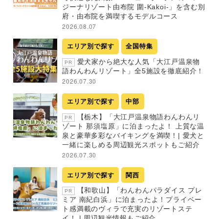
ジーナリゾート由布院 圍-Kakoi-」を含む別
府・由布院を満喫するモデルコース
2026.08.07
エリア別で探す
全国特集
愛犬家から絶大な人気「大江戸温泉物
PR
語わんわんリゾート」全5施設を徹底紹介！
2026.07.30
エリア別で探す
中部
【栃木】「大江戸温泉物語わんわんリ
PR
ゾート 那須塩原」に泊まったよ！ 上質な温
泉と豪華多彩なバイキングを満喫！| 愛犬と
一緒に楽しめる周辺観光スポットもご紹介
2026.07.30
エリア別で探す
関西
【和歌山】「わんわんパラダイス プレ
PR
ミア 南紀白浜」に泊まったよ！プライベー
ト感満載のヴィラで充実のリゾートステ
イ！ | 周辺観光情報もご紹介