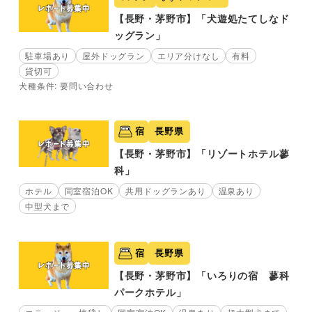
【長野・茅野市】「犬遊処たてしなド
ッグラン」
駐車場あり
屋外ドッグラン
エリア分けなし
有料
貸切可
犬種条件: 要問い合わせ
宿
長野県
【長野・茅野市】「リゾートホテル蓼
科」
ホテル
同室宿泊OK
共用ドッグランあり
温泉あり
中型犬まで
宿
長野県
【長野・茅野市】「いろりの宿 蓼科
パークホテル」