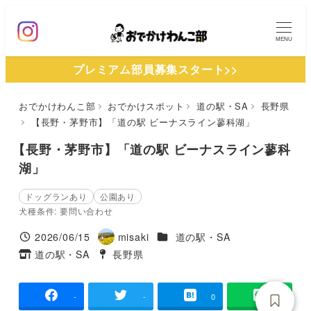
メ
イ
MENU
ン
プレミアム部員募集スタート>>
コ
ン
おでかけわんこ部
おでかけスポット
道の駅・SA
長野県
テ
【長野・茅野市】「道の駅 ビーナスライン蓼科湖」
ン
ツ
【長野・茅野市】「道の駅 ビーナスライン蓼科
へ
湖」
移
ドッグランあり
公園あり
動
犬種条件: 要問い合わせ
施設ジャンル
2026/06/15
misaki
道の駅・SA
投稿日
著
道の駅・SA
長野県
タグ
タグ
者
-
-
0