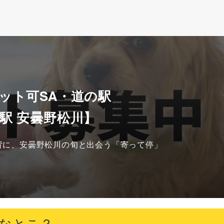
ット可SA・道の駅
駅 安曇野松川】
背に、安曇野松川の旬と出会う「寄って停」
んなとこ？