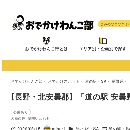
メ
イ
ン
コ
ン
テ
おでかけわんこ部とは
エリア別・企画別で探す
ン
ツ
へ
移
おでかけわんこ部
おでかけスポット
道の駅・SA
長野県
動
【長野・北安曇郡】「道の駅 安曇
公園あり
犬種条件: 要問い合わせ
施設ジャンル
2026/06/15
misaki
道の駅・SA
道の駅・S