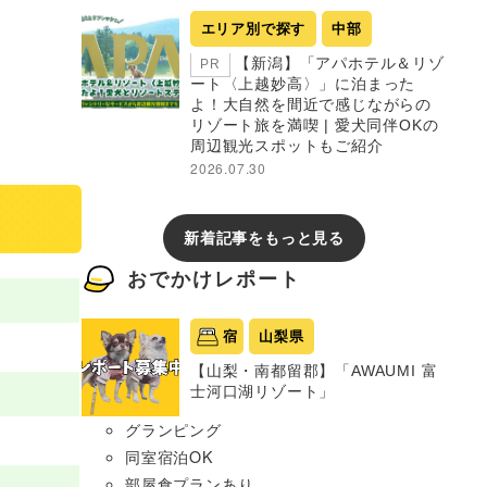
エリア別で探す
中部
【新潟】「アパホテル＆リゾ
PR
ート〈上越妙高〉」に泊まった
よ！大自然を間近で感じながらの
リゾート旅を満喫 | 愛犬同伴OKの
周辺観光スポットもご紹介
2026.07.30
新着記事をもっと見る
おでかけレポート
宿
山梨県
【山梨・南都留郡】「AWAUMI 富
士河口湖リゾート」
グランピング
同室宿泊OK
部屋食プランあり