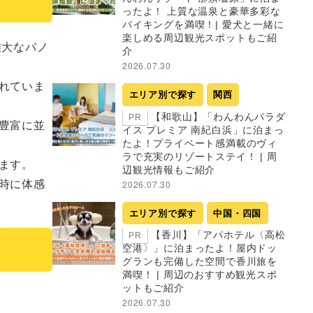
ったよ！ 上質な温泉と豪華多彩な
バイキングを満喫！| 愛犬と一緒に
楽しめる周辺観光スポットもご紹
雄大なパノ
介
2026.07.30
れていま
エリア別で探す
関西
【和歌山】「わんわんパラダ
PR
豊富に並
イス プレミア 南紀白浜」に泊まっ
たよ！プライベート感満載のヴィ
ラで充実のリゾートステイ！ | 周
す。

辺観光情報もご紹介
時に体感
2026.07.30
エリア別で探す
中国・四国
【香川】「アパホテル〈高松
PR
空港〉」に泊まったよ！屋内ドッ
グランも完備した空間で香川旅を
満喫！ | 周辺のおすすめ観光スポ
ットもご紹介
2026.07.30