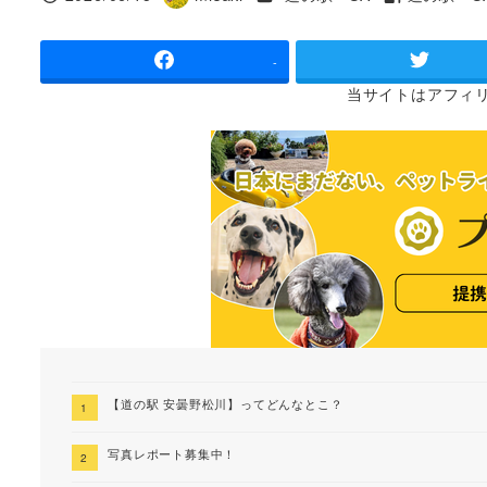
投稿日
著
タグ
者
-
当サイトは
アフィ
【道の駅 安曇野松川】ってどんなとこ？
写真レポート募集中！