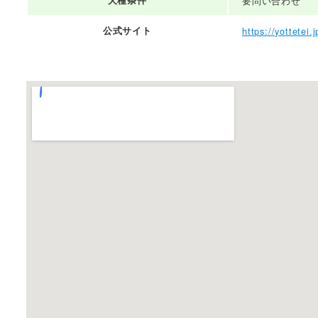
犬種条件
要問い合わせ
公式サイト
https://yottetei.j