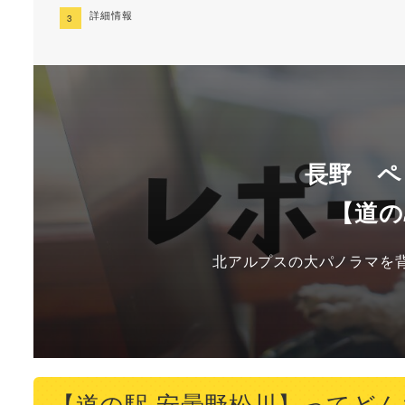
詳細情報
長野 ペ
【道の
北アルプスの大パノラマを
【道の駅 安曇野松川】ってど