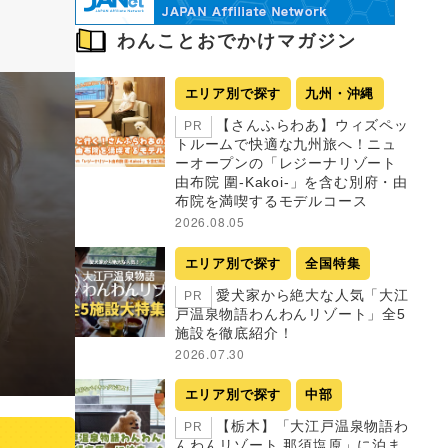
わんことおでかけマガジン
エリア別で探す
九州・沖縄
【さんふらわあ】ウィズペッ
PR
トルームで快適な九州旅へ！ニュ
ーオープンの「レジーナリゾート
由布院 圍-Kakoi-」を含む別府・由
布院を満喫するモデルコース
2026.08.05
エリア別で探す
全国特集
愛犬家から絶大な人気「大江
PR
戸温泉物語わんわんリゾート」全5
施設を徹底紹介！
2026.07.30
エリア別で探す
中部
【栃木】「大江戸温泉物語わ
PR
んわんリゾート 那須塩原」に泊ま