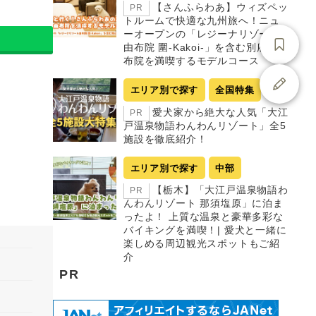
【さんふらわあ】ウィズペッ
PR
トルームで快適な九州旅へ！ニュ
ーオープンの「レジーナリゾート
由布院 圍-Kakoi-」を含む別府・由
布院を満喫するモデルコース
エリア別で探す
全国特集
愛犬家から絶大な人気「大江
PR
戸温泉物語わんわんリゾート」全5
施設を徹底紹介！
エリア別で探す
中部
【栃木】「大江戸温泉物語わ
PR
んわんリゾート 那須塩原」に泊ま
ったよ！ 上質な温泉と豪華多彩な
バイキングを満喫！| 愛犬と一緒に
楽しめる周辺観光スポットもご紹
介
PR