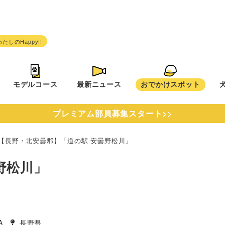
モデルコース
最新ニュース
おでかけスポット
プレミアム部員募集スタート>>
【長野・北安曇郡】「道の駅 安曇野松川」
野松川」
A
長野県