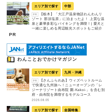
エリア別で探す
中部
【栃木】「大江戸温泉物語わんわんリ
PR
ゾート 那須塩原」に泊まったよ！ 上質な温
泉と豪華多彩なバイキングを満喫！| 愛犬と
一緒に楽しめる周辺観光スポットもご紹介
PR
わんことおでかけマガジン
エリア別で探す
九州・沖縄
【さんふらわあ】ウィズペットルーム
PR
で快適な九州旅へ！ニューオープンの「レ
ジーナリゾート由布院 圍-Kakoi-」を含む別
府・由布院を満喫するモデルコース
2026.08.05
エリア別で探す
全国特集