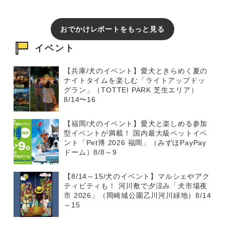
おでかけレポートをもっと見る
イベント
【兵庫/犬のイベント】愛犬ときらめく夏の
ナイトタイムを楽しむ「ライトアップドッ
グラン」（TOTTEI PARK 芝生エリア）
8/14〜16
【福岡/犬のイベント】愛犬と楽しめる参加
型イベントが満載！ 国内最大級ペットイベ
ント「Pet博 2026 福岡」（みずほPayPay
ドーム）8/8～9
【8/14～15/犬のイベント】マルシェやアク
ティビティも！ 河川敷で夕涼み「犬市場夜
市 2026」（岡崎城公園乙川河川緑地）8/14
～15