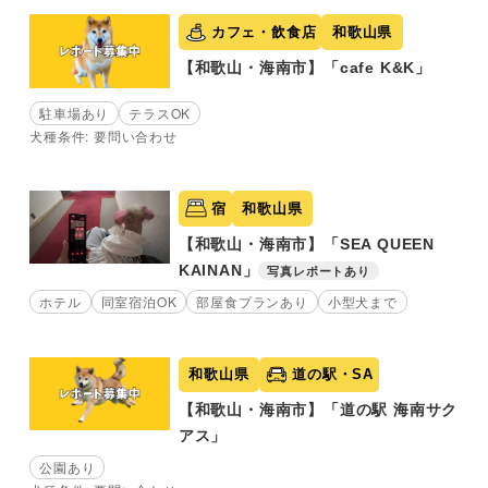
カフェ・飲食店
和歌山県
【和歌山・海南市】「cafe K&K」
駐車場あり
テラスOK
犬種条件: 要問い合わせ
宿
和歌山県
【和歌山・海南市】「SEA QUEEN
KAINAN」
写真レポートあり
ホテル
同室宿泊OK
部屋食プランあり
小型犬まで
和歌山県
道の駅・SA
【和歌山・海南市】「道の駅 海南サク
アス」
公園あり