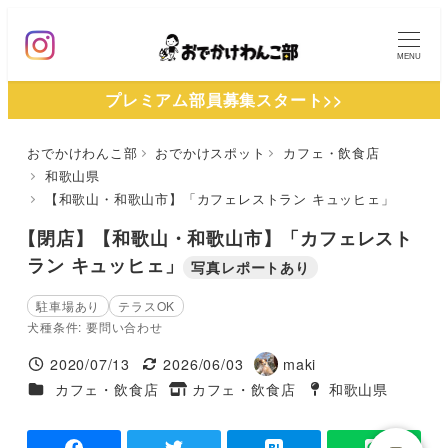
メ
イ
MENU
ン
プレミアム部員募集スタート>>
コ
ン
おでかけわんこ部
おでかけスポット
カフェ・飲食店
テ
和歌山県
ン
【和歌山・和歌山市】「カフェレストラン キュッヒェ」
ツ
【閉店】【和歌山・和歌山市】「カフェレスト
へ
ラン キュッヒェ」
写真レポートあり
移
動
駐車場あり
テラスOK
犬種条件: 要問い合わせ
2020/07/13
2026/06/03
maki
投稿日
更新日
著
施設ジャンル
カフェ・飲食店
カフェ・飲食店
和歌山県
タグ
者
タグ