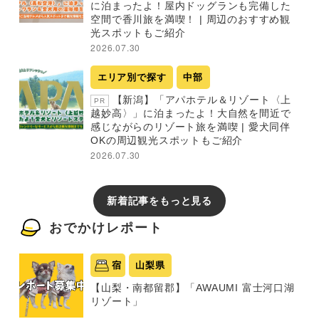
に泊まったよ！屋内ドッグランも完備した
空間で香川旅を満喫！ | 周辺のおすすめ観
光スポットもご紹介
2026.07.30
エリア別で探す
中部
【新潟】「アパホテル＆リゾート〈上
PR
越妙高〉」に泊まったよ！大自然を間近で
感じながらのリゾート旅を満喫 | 愛犬同伴
OKの周辺観光スポットもご紹介
2026.07.30
新着記事をもっと見る
おでかけレポート
宿
山梨県
【山梨・南都留郡】「AWAUMI 富士河口湖
リゾート」