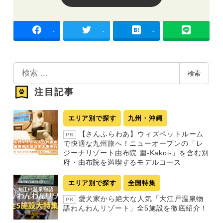
-
-
-
検
検索
索
注目記事
エリア別で探す
九州・沖縄
【さんふらわあ】ウィズペットルーム
PR
で快適な九州旅へ！ニューオープンの「レ
ジーナリゾート由布院 圍-Kakoi-」を含む別
府・由布院を満喫するモデルコース
エリア別で探す
全国特集
愛犬家から絶大な人気「大江戸温泉物
PR
語わんわんリゾート」全5施設を徹底紹介！