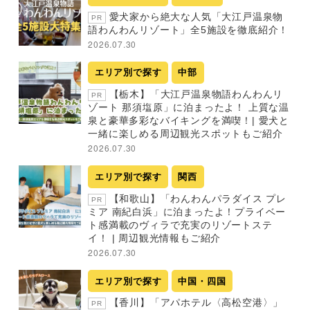
愛犬家から絶大な人気「大江戸温泉物
PR
語わんわんリゾート」全5施設を徹底紹介！
2026.07.30
エリア別で探す
中部
【栃木】「大江戸温泉物語わんわんリ
PR
ゾート 那須塩原」に泊まったよ！ 上質な温
泉と豪華多彩なバイキングを満喫！| 愛犬と
一緒に楽しめる周辺観光スポットもご紹介
2026.07.30
エリア別で探す
関西
【和歌山】「わんわんパラダイス プレ
PR
ミア 南紀白浜」に泊まったよ！プライベー
ト感満載のヴィラで充実のリゾートステ
イ！ | 周辺観光情報もご紹介
2026.07.30
エリア別で探す
中国・四国
【香川】「アパホテル〈高松空港〉」
PR