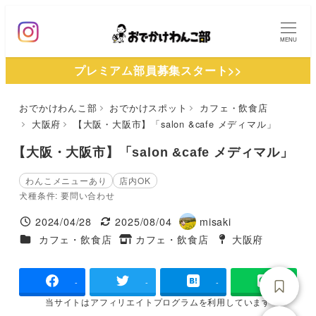
メ
イ
MENU
ン
プレミアム部員募集スタート>>
コ
ン
おでかけわんこ部
おでかけスポット
カフェ・飲食店
テ
大阪府
【大阪・大阪市】「salon &cafe メディマル」
ン
ツ
【大阪・大阪市】「salon &cafe メディマル」
へ
わんこメニューあり
店内OK
移
犬種条件: 要問い合わせ
動
2024/04/28
2025/08/04
misaki
投稿日
更新日
著
施設ジャンル
カフェ・飲食店
カフェ・飲食店
大阪府
タグ
者
タグ
-
-
-
当サイトは
アフィリエイトプログラムを
利用しています