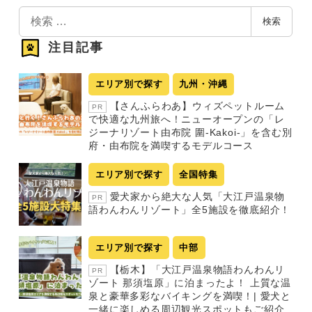
検
検索
索
注目記事
エリア別で探す
九州・沖縄
【さんふらわあ】ウィズペットルーム
PR
で快適な九州旅へ！ニューオープンの「レ
ジーナリゾート由布院 圍-Kakoi-」を含む別
府・由布院を満喫するモデルコース
エリア別で探す
全国特集
愛犬家から絶大な人気「大江戸温泉物
PR
語わんわんリゾート」全5施設を徹底紹介！
エリア別で探す
中部
【栃木】「大江戸温泉物語わんわんリ
PR
ゾート 那須塩原」に泊まったよ！ 上質な温
泉と豪華多彩なバイキングを満喫！| 愛犬と
一緒に楽しめる周辺観光スポットもご紹介