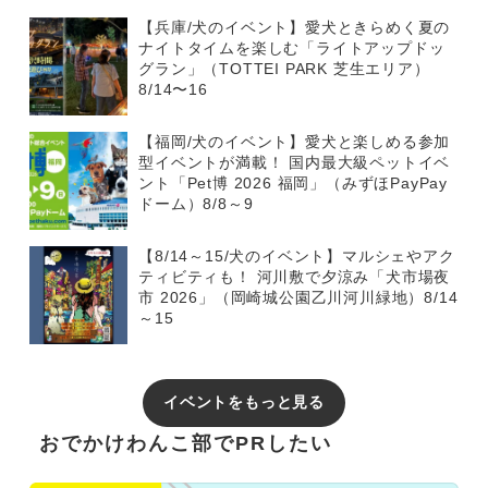
【兵庫/犬のイベント】愛犬ときらめく夏の
ナイトタイムを楽しむ「ライトアップドッ
グラン」（TOTTEI PARK 芝生エリア）
8/14〜16
【福岡/犬のイベント】愛犬と楽しめる参加
型イベントが満載！ 国内最大級ペットイベ
ント「Pet博 2026 福岡」（みずほPayPay
ドーム）8/8～9
【8/14～15/犬のイベント】マルシェやアク
ティビティも！ 河川敷で夕涼み「犬市場夜
市 2026」（岡崎城公園乙川河川緑地）8/14
～15
イベントをもっと見る
おでかけわんこ部でPRしたい