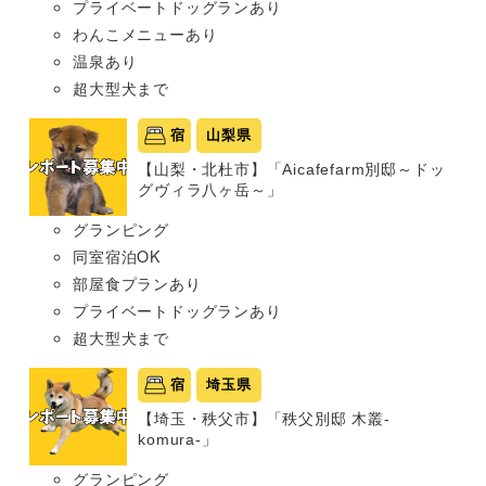
プライベートドッグランあり
わんこメニューあり
温泉あり
超大型犬まで
宿
山梨県
【山梨・北杜市】「Aicafefarm別邸～ドッ
グヴィラ八ヶ岳～」
グランピング
同室宿泊OK
部屋食プランあり
プライベートドッグランあり
超大型犬まで
宿
埼玉県
【埼玉・秩父市】「秩父別邸 木叢-
komura-」
グランピング