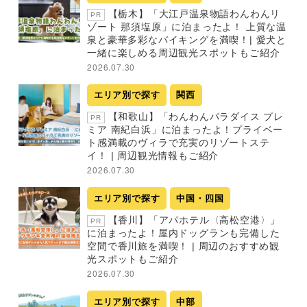
【栃木】「大江戸温泉物語わんわんリ
PR
ゾート 那須塩原」に泊まったよ！ 上質な温
泉と豪華多彩なバイキングを満喫！| 愛犬と
一緒に楽しめる周辺観光スポットもご紹介
2026.07.30
エリア別で探す
関西
【和歌山】「わんわんパラダイス プレ
PR
ミア 南紀白浜」に泊まったよ！プライベー
ト感満載のヴィラで充実のリゾートステ
イ！ | 周辺観光情報もご紹介
2026.07.30
エリア別で探す
中国・四国
【香川】「アパホテル〈高松空港〉」
PR
に泊まったよ！屋内ドッグランも完備した
空間で香川旅を満喫！ | 周辺のおすすめ観
光スポットもご紹介
2026.07.30
エリア別で探す
中部