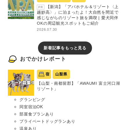
【新潟】「アパホテル＆リゾート〈上
PR
越妙高〉」に泊まったよ！大自然を間近で
感じながらのリゾート旅を満喫 | 愛犬同伴
OKの周辺観光スポットもご紹介
2026.07.30
新着記事をもっと見る
おでかけレポート
宿
山梨県
【山梨・南都留郡】「AWAUMI 富士河口湖
リゾート」
グランピング
同室宿泊OK
部屋食プランあり
プライベートドッグランあり
温泉あり