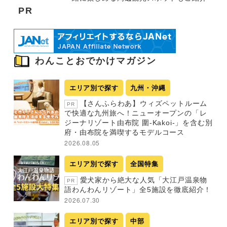
PR
わんことおでかけマガジン
エリア別で探す
九州・沖縄
【さんふらわあ】ウィズペットルーム
PR
で快適な九州旅へ！ニューオープンの「レ
ジーナリゾート由布院 圍-Kakoi-」を含む別
府・由布院を満喫するモデルコース
2026.08.05
エリア別で探す
全国特集
愛犬家から絶大な人気「大江戸温泉物
PR
語わんわんリゾート」全5施設を徹底紹介！
2026.07.30
エリア別で探す
中部