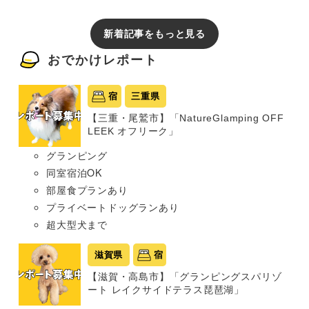
新着記事をもっと見る
おでかけレポート
宿
三重県
【三重・尾鷲市】「NatureGlamping OFF
LEEK オフリーク」
グランピング
同室宿泊OK
部屋食プランあり
プライベートドッグランあり
超大型犬まで
滋賀県
宿
【滋賀・高島市】「グランピングスパリゾ
ート レイクサイドテラス琵琶湖」