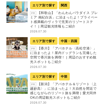
エリア別で探す
関西
【和歌山】「わんわんパラダイス プレ
PR
ミア 南紀白浜」に泊まったよ！プライベー
ト感満載のヴィラで充実のリゾートステ
イ！ | 周辺観光情報もご紹介
2026.07.30
エリア別で探す
中国・四国
【香川】「アパホテル〈高松空港〉」
PR
に泊まったよ！屋内ドッグランも完備した
空間で香川旅を満喫！ | 周辺のおすすめ観
光スポットもご紹介
2026.07.30
エリア別で探す
中部
【新潟】「アパホテル＆リゾート〈上
PR
越妙高〉」に泊まったよ！大自然を間近で
感じながらのリゾート旅を満喫 | 愛犬同伴
OKの周辺観光スポットもご紹介
2026.07.30