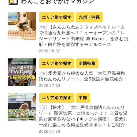
わんことおでかけマガジン
エリア別で探す
九州・沖縄
【さんふらわあ】ウィズペットルーム
PR
で快適な九州旅へ！ニューオープンの「レ
ジーナリゾート由布院 圍-Kakoi-」を含む別
府・由布院を満喫するモデルコース
2026.08.07
エリア別で探す
全国特集
愛犬家から絶大な人気「大江戸温泉物
PR
語わんわんリゾート」全5施設を徹底紹介！
2026.07.30
エリア別で探す
中部
【栃木】「大江戸温泉物語わんわんリ
PR
ゾート 那須塩原」に泊まったよ！ 上質な温
泉と豪華多彩なバイキングを満喫！| 愛犬と
一緒に楽しめる周辺観光スポットもご紹介
2026.07.30