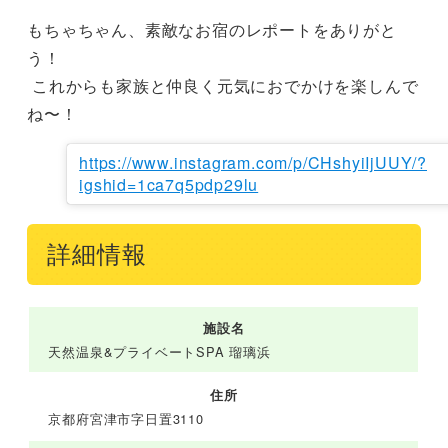
もちゃちゃん、素敵なお宿のレポートをありがと
う！

 これからも家族と仲良く元気におでかけを楽しんで
ね〜！
https://www.instagram.com/p/CHshyiIjUUY/?
igshid=1ca7q5pdp29lu
詳細情報
施設名
天然温泉&プライベートSPA 瑠璃浜
住所
京都府宮津市字日置3110