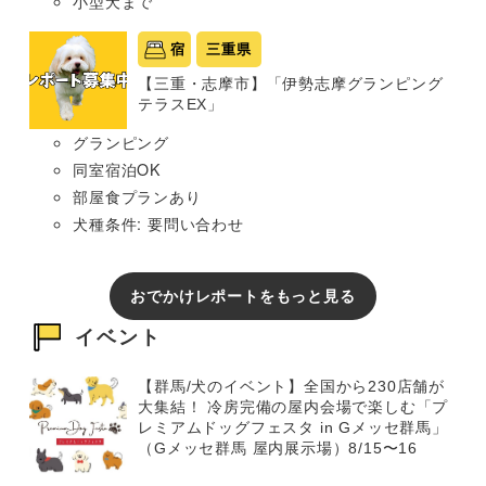
小型犬まで
宿
三重県
【三重・志摩市】「伊勢志摩グランピング
テラスEX」
グランピング
同室宿泊OK
部屋食プランあり
犬種条件: 要問い合わせ
おでかけレポートをもっと見る
イベント
【群馬/犬のイベント】全国から230店舗が
大集結！ 冷房完備の屋内会場で楽しむ「プ
レミアムドッグフェスタ in Gメッセ群馬」
（Gメッセ群馬 屋内展示場）8/15〜16