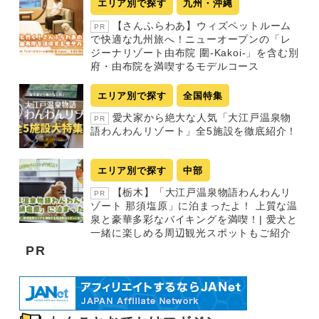
エリア別で探す
九州・沖縄
【さんふらわあ】ウィズペットルーム
PR
で快適な九州旅へ！ニューオープンの「レ
ジーナリゾート由布院 圍-Kakoi-」を含む別
府・由布院を満喫するモデルコース
エリア別で探す
全国特集
愛犬家から絶大な人気「大江戸温泉物
PR
語わんわんリゾート」全5施設を徹底紹介！
エリア別で探す
中部
【栃木】「大江戸温泉物語わんわんリ
PR
ゾート 那須塩原」に泊まったよ！ 上質な温
泉と豪華多彩なバイキングを満喫！| 愛犬と
一緒に楽しめる周辺観光スポットもご紹介
PR