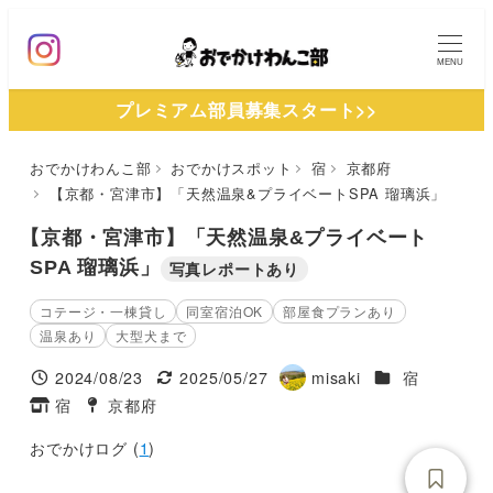
メ
イ
MENU
ン
プレミアム部員募集スタート>>
コ
ン
おでかけわんこ部
おでかけスポット
宿
京都府
テ
【京都・宮津市】「天然温泉&プライベートSPA 瑠璃浜」
ン
ツ
【京都・宮津市】「天然温泉&プライベート
へ
SPA 瑠璃浜」
写真レポートあり
移
コテージ・一棟貸し
同室宿泊OK
部屋食プランあり
動
温泉あり
大型犬まで
施設ジャンル
2024/08/23
2025/05/27
misaki
宿
投稿日
更新日
著
宿
京都府
タグ
タグ
者
おでかけログ (
1
)