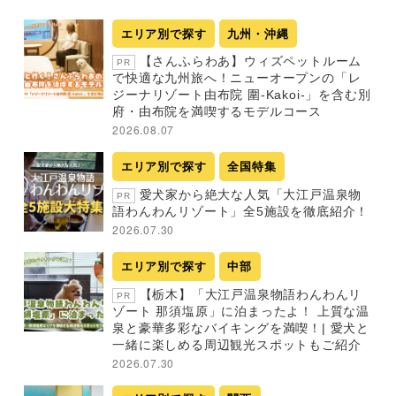
エリア別で探す
九州・沖縄
【さんふらわあ】ウィズペットルーム
PR
で快適な九州旅へ！ニューオープンの「レ
ジーナリゾート由布院 圍-Kakoi-」を含む別
府・由布院を満喫するモデルコース
2026.08.07
エリア別で探す
全国特集
愛犬家から絶大な人気「大江戸温泉物
PR
語わんわんリゾート」全5施設を徹底紹介！
2026.07.30
エリア別で探す
中部
【栃木】「大江戸温泉物語わんわんリ
PR
ゾート 那須塩原」に泊まったよ！ 上質な温
泉と豪華多彩なバイキングを満喫！| 愛犬と
一緒に楽しめる周辺観光スポットもご紹介
2026.07.30