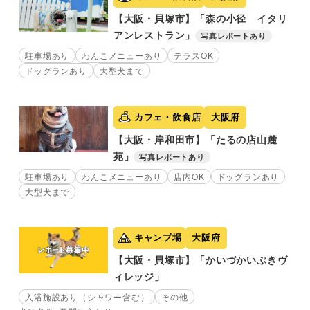
【大阪・貝塚市】「森の小径 イタリ
アンレストラン」
写真レポートあり
駐車場あり
わんこメニューあり
テラスOK
ドッグランあり
大型犬まで
カフェ・飲食店
大阪府
【大阪・岸和田市】「たるの店山麓
苑」
写真レポートあり
駐車場あり
わんこメニューあり
店内OK
ドッグランあり
大型犬まで
キャンプ場
大阪府
【大阪・貝塚市】「かいづかいぶきヴ
ィレッジ」
入浴施設あり（シャワー含む）
その他