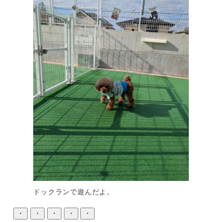
ドックランで遊んだよ。
・
・
・
・
・