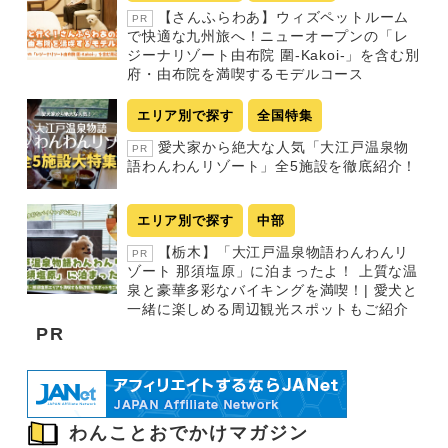
【さんふらわあ】ウィズペットルーム
PR
で快適な九州旅へ！ニューオープンの「レ
ジーナリゾート由布院 圍-Kakoi-」を含む別
府・由布院を満喫するモデルコース
エリア別で探す
全国特集
愛犬家から絶大な人気「大江戸温泉物
PR
語わんわんリゾート」全5施設を徹底紹介！
エリア別で探す
中部
【栃木】「大江戸温泉物語わんわんリ
PR
ゾート 那須塩原」に泊まったよ！ 上質な温
泉と豪華多彩なバイキングを満喫！| 愛犬と
一緒に楽しめる周辺観光スポットもご紹介
PR
わんことおでかけマガジン