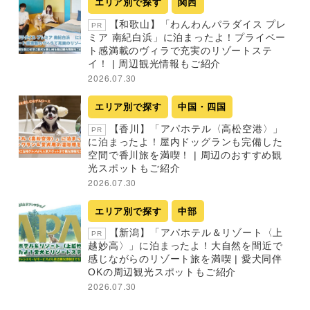
エリア別で探す
関西
【和歌山】「わんわんパラダイス プレ
PR
ミア 南紀白浜」に泊まったよ！プライベー
ト感満載のヴィラで充実のリゾートステ
イ！ | 周辺観光情報もご紹介
2026.07.30
エリア別で探す
中国・四国
【香川】「アパホテル〈高松空港〉」
PR
に泊まったよ！屋内ドッグランも完備した
空間で香川旅を満喫！ | 周辺のおすすめ観
光スポットもご紹介
2026.07.30
エリア別で探す
中部
【新潟】「アパホテル＆リゾート〈上
PR
越妙高〉」に泊まったよ！大自然を間近で
感じながらのリゾート旅を満喫 | 愛犬同伴
OKの周辺観光スポットもご紹介
2026.07.30