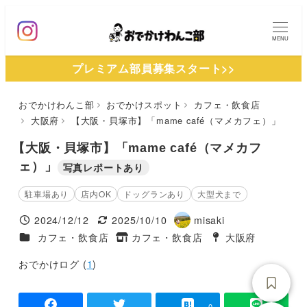
メ
イ
MENU
ン
プレミアム部員募集スタート>>
コ
ン
おでかけわんこ部
おでかけスポット
カフェ・飲食店
テ
大阪府
【大阪・貝塚市】「mame café（マメカフェ）」
ン
ツ
【大阪・貝塚市】「mame café（マメカフ
へ
ェ）」
写真レポートあり
移
駐車場あり
店内OK
ドッグランあり
大型犬まで
動
2024/12/12
2025/10/10
misaki
投稿日
更新日
著
施設ジャンル
カフェ・飲食店
カフェ・飲食店
大阪府
タグ
者
タグ
おでかけログ (
1
)
-
-
0