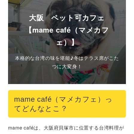
大阪 ペット可カフェ
【mame café（マメカフ
ェ）】
本格的な台湾の味を堪能♪冬はテラス席がこた
つに大変身！
mame café（マメカフェ）っ
てどんなとこ？
mame caféは、大阪府貝塚市に位置する台湾料理が