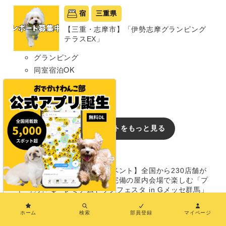
宿
三重県
【三重・志摩市】「伊勢志摩グランピング
テラスEX」
グランピング
同室宿泊OK
部屋食プランあり
犬種条件: 要問い合わせ
おでかけレポートをもっと見る
イベント
【群馬/犬のイベント】全国から230店舗が
大集結！ 冷房完備の屋内会場で楽しむ「プ
レミアムドッグフェスタ in Gメッセ群馬」
（Gメッセ群馬 屋内展示場）8/15〜16
×
ホーム
検索
部員登録
マイページ
【兵庫/犬のイベント】愛犬ときらめく夏の