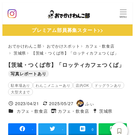
メ
イ
MENU
ン
プレミアム部員募集スタート>>
コ
ン
おでかけわんこ部
おでかけスポット
カフェ・飲食店
テ
茨城県
【茨城・つくば市】「ロッティカフェつくば」
ン
ツ
【茨城・つくば市】「ロッティカフェつくば」
へ
写真レポートあり
移
駐車場あり
わんこメニューあり
店内OK
ドッグランあり
動
大型犬まで
2023/04/21
2025/05/27
ふぃ
投稿日
更新日
著
施設ジャンル
カフェ・飲食店
カフェ・飲食店
茨城県
タグ
者
タグ
-
-
0