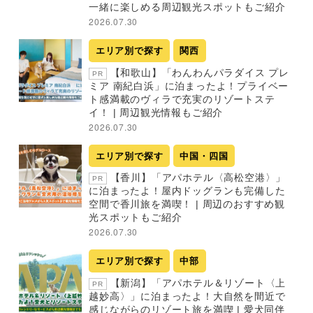
一緒に楽しめる周辺観光スポットもご紹介
2026.07.30
エリア別で探す
関西
【和歌山】「わんわんパラダイス プレ
PR
ミア 南紀白浜」に泊まったよ！プライベー
ト感満載のヴィラで充実のリゾートステ
イ！ | 周辺観光情報もご紹介
2026.07.30
エリア別で探す
中国・四国
【香川】「アパホテル〈高松空港〉」
PR
に泊まったよ！屋内ドッグランも完備した
空間で香川旅を満喫！ | 周辺のおすすめ観
光スポットもご紹介
2026.07.30
エリア別で探す
中部
【新潟】「アパホテル＆リゾート〈上
PR
越妙高〉」に泊まったよ！大自然を間近で
感じながらのリゾート旅を満喫 | 愛犬同伴