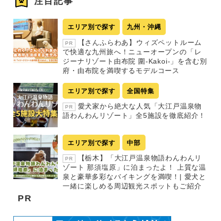
注目記事
エリア別で探す
九州・沖縄
【さんふらわあ】ウィズペットルーム
PR
で快適な九州旅へ！ニューオープンの「レ
ジーナリゾート由布院 圍-Kakoi-」を含む別
府・由布院を満喫するモデルコース
エリア別で探す
全国特集
愛犬家から絶大な人気「大江戸温泉物
PR
語わんわんリゾート」全5施設を徹底紹介！
エリア別で探す
中部
【栃木】「大江戸温泉物語わんわんリ
PR
ゾート 那須塩原」に泊まったよ！ 上質な温
泉と豪華多彩なバイキングを満喫！| 愛犬と
一緒に楽しめる周辺観光スポットもご紹介
PR