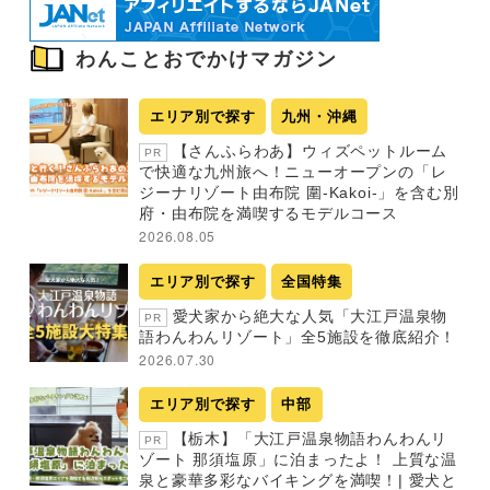
わんことおでかけマガジン
エリア別で探す
九州・沖縄
【さんふらわあ】ウィズペットルーム
PR
で快適な九州旅へ！ニューオープンの「レ
ジーナリゾート由布院 圍-Kakoi-」を含む別
府・由布院を満喫するモデルコース
2026.08.05
エリア別で探す
全国特集
愛犬家から絶大な人気「大江戸温泉物
PR
語わんわんリゾート」全5施設を徹底紹介！
2026.07.30
エリア別で探す
中部
【栃木】「大江戸温泉物語わんわんリ
PR
ゾート 那須塩原」に泊まったよ！ 上質な温
泉と豪華多彩なバイキングを満喫！| 愛犬と