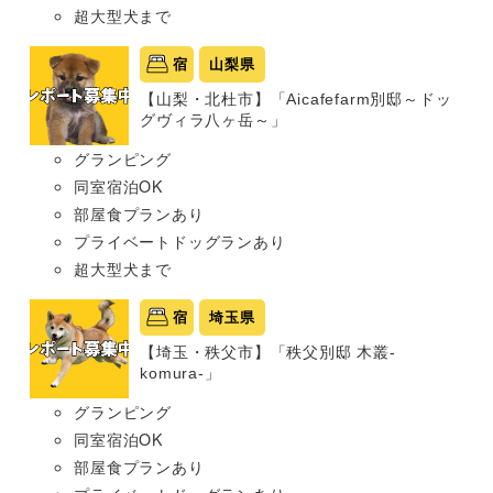
超大型犬まで
宿
山梨県
【山梨・北杜市】「Aicafefarm別邸～ドッ
グヴィラ八ヶ岳～」
グランピング
同室宿泊OK
部屋食プランあり
プライベートドッグランあり
超大型犬まで
宿
埼玉県
【埼玉・秩父市】「秩父別邸 木叢-
komura-」
グランピング
同室宿泊OK
部屋食プランあり