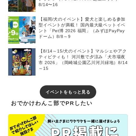
8/14〜16
【福岡/犬のイベント】愛犬と楽しめる参加
型イベントが満載！ 国内最大級ペットイベ
ント「Pet博 2026 福岡」（みずほPayPay
ドーム）8/8～9
【8/14～15/犬のイベント】マルシェやアク
ティビティも！ 河川敷で夕涼み「犬市場夜
市 2026」（岡崎城公園乙川河川緑地）8/14
～15
イベントをもっと見る
おでかけわんこ部でPRしたい