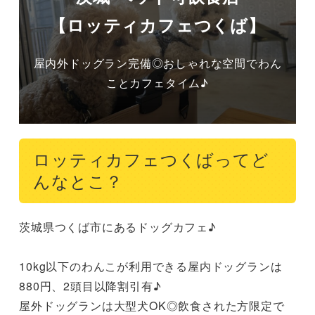
【ロッティカフェつくば】
屋内外ドッグラン完備◎おしゃれな空間でわん
ことカフェタイム♪
ロッティカフェつくばってど
んなとこ？
茨城県つくば市にあるドッグカフェ♪

10kg以下のわんこが利用できる屋内ドッグランは
880円、2頭目以降割引有♪

屋外ドッグランは大型犬OK◎飲食された方限定で