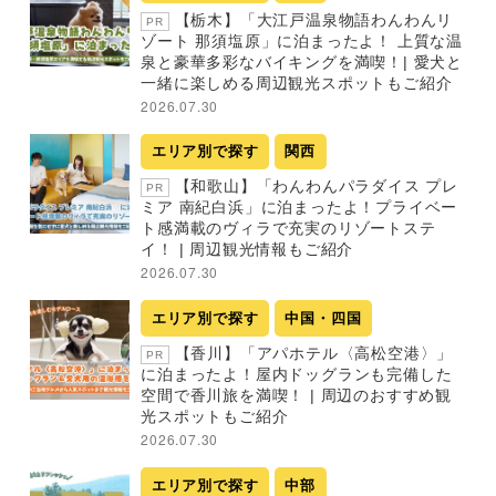
【栃木】「大江戸温泉物語わんわんリ
PR
ゾート 那須塩原」に泊まったよ！ 上質な温
泉と豪華多彩なバイキングを満喫！| 愛犬と
一緒に楽しめる周辺観光スポットもご紹介
2026.07.30
エリア別で探す
関西
【和歌山】「わんわんパラダイス プレ
PR
ミア 南紀白浜」に泊まったよ！プライベー
ト感満載のヴィラで充実のリゾートステ
イ！ | 周辺観光情報もご紹介
2026.07.30
エリア別で探す
中国・四国
【香川】「アパホテル〈高松空港〉」
PR
に泊まったよ！屋内ドッグランも完備した
空間で香川旅を満喫！ | 周辺のおすすめ観
光スポットもご紹介
2026.07.30
エリア別で探す
中部