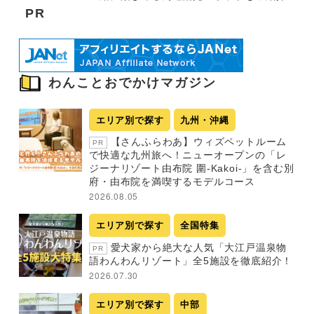
PR
わんことおでかけマガジン
エリア別で探す
九州・沖縄
【さんふらわあ】ウィズペットルーム
PR
で快適な九州旅へ！ニューオープンの「レ
ジーナリゾート由布院 圍-Kakoi-」を含む別
府・由布院を満喫するモデルコース
2026.08.05
エリア別で探す
全国特集
愛犬家から絶大な人気「大江戸温泉物
PR
語わんわんリゾート」全5施設を徹底紹介！
2026.07.30
エリア別で探す
中部