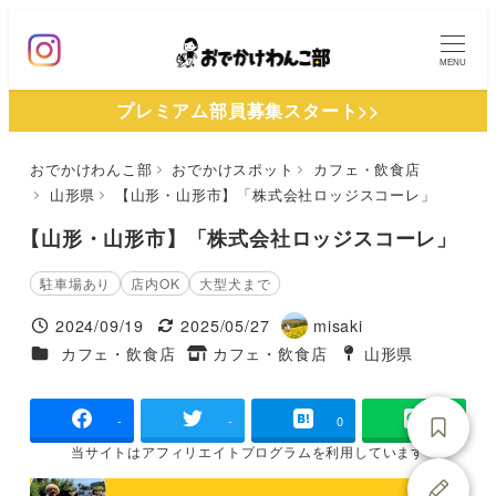
メ
イ
MENU
ン
プレミアム部員募集スタート>>
コ
ン
おでかけわんこ部
おでかけスポット
カフェ・飲食店
テ
山形県
【山形・山形市】「株式会社ロッジスコーレ」
ン
ツ
【山形・山形市】「株式会社ロッジスコーレ」
へ
駐車場あり
店内OK
大型犬まで
移
2024/09/19
2025/05/27
misaki
動
投稿日
更新日
著
施設ジャンル
カフェ・飲食店
カフェ・飲食店
山形県
タグ
者
タグ
-
-
0
当サイトは
アフィリエイトプログラムを
利用しています