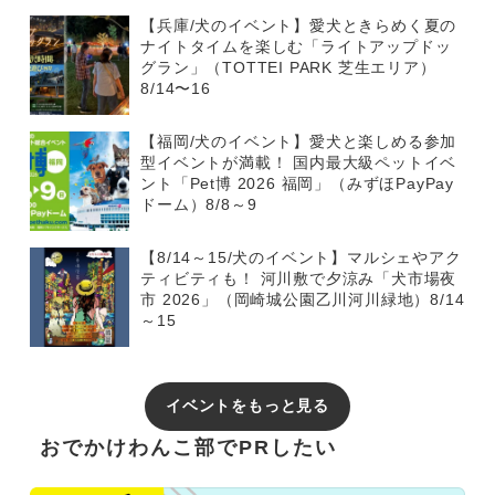
【兵庫/犬のイベント】愛犬ときらめく夏の
ナイトタイムを楽しむ「ライトアップドッ
グラン」（TOTTEI PARK 芝生エリア）
8/14〜16
【福岡/犬のイベント】愛犬と楽しめる参加
型イベントが満載！ 国内最大級ペットイベ
ント「Pet博 2026 福岡」（みずほPayPay
ドーム）8/8～9
【8/14～15/犬のイベント】マルシェやアク
ティビティも！ 河川敷で夕涼み「犬市場夜
市 2026」（岡崎城公園乙川河川緑地）8/14
～15
イベントをもっと見る
おでかけわんこ部でPRしたい