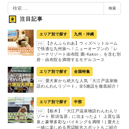
検
検索
索
注目記事
エリア別で探す
九州・沖縄
【さんふらわあ】ウィズペットルーム
PR
で快適な九州旅へ！ニューオープンの「レ
ジーナリゾート由布院 圍-Kakoi-」を含む別
府・由布院を満喫するモデルコース
エリア別で探す
全国特集
愛犬家から絶大な人気「大江戸温泉物
PR
語わんわんリゾート」全5施設を徹底紹介！
エリア別で探す
中部
【栃木】「大江戸温泉物語わんわんリ
PR
ゾート 那須塩原」に泊まったよ！ 上質な温
泉と豪華多彩なバイキングを満喫！| 愛犬と
一緒に楽しめる周辺観光スポットもご紹介