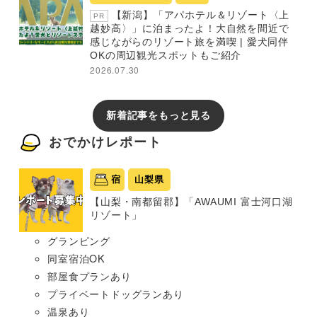
【新潟】「アパホテル＆リゾート〈上
PR
越妙高〉」に泊まったよ！大自然を間近で
感じながらのリゾート旅を満喫 | 愛犬同伴
OKの周辺観光スポットもご紹介
2026.07.30
新着記事をもっと見る
おでかけレポート
宿
山梨県
【山梨・南都留郡】「AWAUMI 富士河口湖
リゾート」
グランピング
同室宿泊OK
部屋食プランあり
プライベートドッグランあり
温泉あり