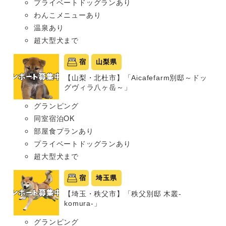
プライベートドッグランあり
わんこメニューあり
温泉あり
超大型犬まで
宿
山梨県
【山梨・北杜市】「Aicafefarm別邸～ドッ
グヴィラ八ヶ岳～」
グランピング
同室宿泊OK
部屋食プランあり
プライベートドッグランあり
超大型犬まで
宿
埼玉県
【埼玉・秩父市】「秩父別邸 木叢-
komura-」
グランピング