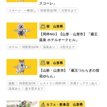
スコーレ」
コテージ・一棟貸し
同室宿泊OK
大型犬まで
宿
山形県
【同伴NG】【山形・山形市】「蔵王
温泉 ホテルオークヒル」
ホテル
同室宿泊OK
温泉あり
小型犬まで
宿
山形県
【山形・山形市】「蔵王つららぎの宿
花ゆらん」
旅館
同室宿泊OK
レストラン同伴OK
共用ドッグランあり
温泉あり
超大型犬まで
カフェ・飲食店
山形県