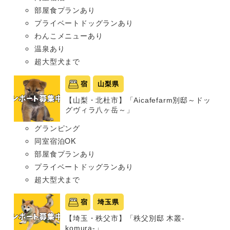
部屋食プランあり
プライベートドッグランあり
わんこメニューあり
温泉あり
超大型犬まで
宿
山梨県
【山梨・北杜市】「Aicafefarm別邸～ドッ
グヴィラ八ヶ岳～」
グランピング
同室宿泊OK
部屋食プランあり
プライベートドッグランあり
超大型犬まで
宿
埼玉県
【埼玉・秩父市】「秩父別邸 木叢-
komura-」