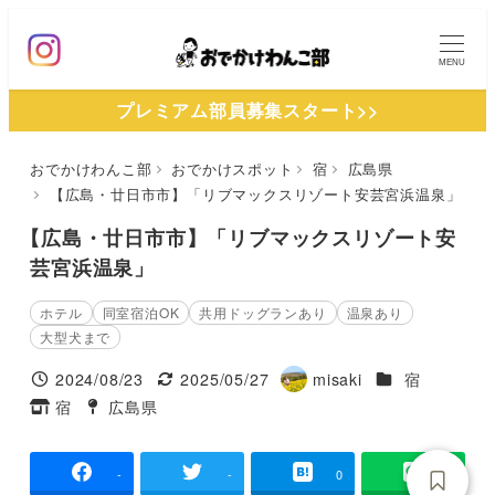
メ
イ
MENU
ン
プレミアム部員募集スタート>>
コ
ン
おでかけわんこ部
おでかけスポット
宿
広島県
テ
【広島・廿日市市】「リブマックスリゾート安芸宮浜温泉」
ン
ツ
【広島・廿日市市】「リブマックスリゾート安
へ
芸宮浜温泉」
移
ホテル
同室宿泊OK
共用ドッグランあり
温泉あり
動
大型犬まで
施設ジャンル
2024/08/23
2025/05/27
misaki
宿
投稿日
更新日
著
宿
広島県
タグ
タグ
者
-
-
0