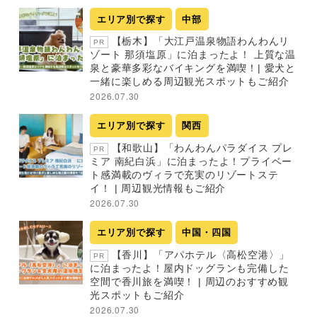
エリア別で探す
中部
【栃木】「大江戸温泉物語わんわんリ
PR
ゾート 那須塩原」に泊まったよ！ 上質な温
泉と豪華多彩なバイキングを満喫！| 愛犬と
一緒に楽しめる周辺観光スポットもご紹介
2026.07.30
エリア別で探す
関西
【和歌山】「わんわんパラダイス プレ
PR
ミア 南紀白浜」に泊まったよ！プライベー
ト感満載のヴィラで充実のリゾートステ
イ！ | 周辺観光情報もご紹介
2026.07.30
エリア別で探す
中国・四国
【香川】「アパホテル〈高松空港〉」
PR
に泊まったよ！屋内ドッグランも完備した
空間で香川旅を満喫！ | 周辺のおすすめ観
光スポットもご紹介
2026.07.30