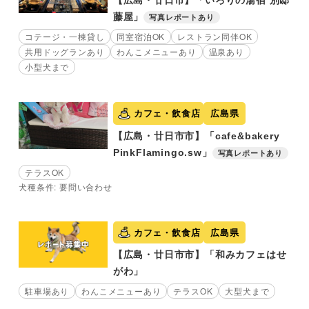
【広島・廿日市】「いろりの湯宿 別邸
藤屋」
写真レポートあり
コテージ・一棟貸し
同室宿泊OK
レストラン同伴OK
共用ドッグランあり
わんこメニューあり
温泉あり
小型犬まで
カフェ・飲食店
広島県
【広島・廿日市市】「cafe&bakery
PinkFlamingo.sw」
写真レポートあり
テラスOK
犬種条件: 要問い合わせ
カフェ・飲食店
広島県
【広島・廿日市市】「和みカフェはせ
がわ」
駐車場あり
わんこメニューあり
テラスOK
大型犬まで