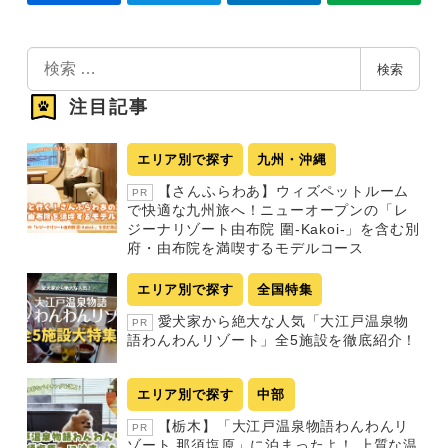
検
検索
索
注目記事
エリア別で探す
九州・沖縄
【さんふらわあ】ウィズペットルーム
PR
で快適な九州旅へ！ニューオープンの「レ
ジーナリゾート由布院 圍-Kakoi-」を含む別
府・由布院を満喫するモデルコース
エリア別で探す
全国特集
愛犬家から絶大な人気「大江戸温泉物
PR
語わんわんリゾート」全5施設を徹底紹介！
エリア別で探す
中部
【栃木】「大江戸温泉物語わんわんリ
PR
ゾート 那須塩原」に泊まったよ！ 上質な温