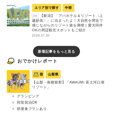
エリア別で探す
中部
【新潟】「アパホテル＆リゾート〈上
PR
越妙高〉」に泊まったよ！大自然を間近で
感じながらのリゾート旅を満喫 | 愛犬同伴
OKの周辺観光スポットもご紹介
2026.07.30
新着記事をもっと見る
おでかけレポート
宿
山梨県
【山梨・南都留郡】「AWAUMI 富士河口湖
リゾート」
グランピング
同室宿泊OK
部屋食プランあり