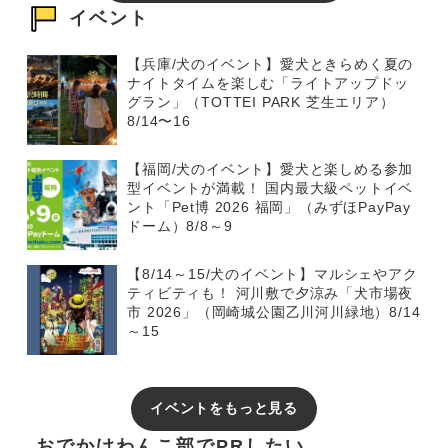
イベント
【兵庫/犬のイベント】愛犬ときらめく夏の
ナイトタイムを楽しむ「ライトアップドッ
グラン」（TOTTEI PARK 芝生エリア）
8/14〜16
【福岡/犬のイベント】愛犬と楽しめる参加
型イベントが満載！ 国内最大級ペットイベ
ント「Pet博 2026 福岡」（みずほPayPay
ドーム）8/8～9
【8/14～15/犬のイベント】マルシェやアク
ティビティも！ 河川敷で夕涼み「犬市場夜
市 2026」（岡崎城公園乙川河川緑地）8/14
～15
イベントをもっと見る
おでかけわんこ部でPRしたい