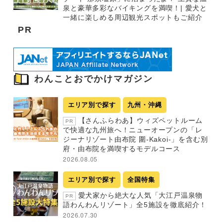
泉と豪華多彩なバイキングを満喫！| 愛犬と
一緒に楽しめる周辺観光スポットもご紹介
PR
わんことおでかけマガジン
エリア別で探す
九州・沖縄
【さんふらわあ】ウィズペットルーム
PR
で快適な九州旅へ！ニューオープンの「レ
ジーナリゾート由布院 圍-Kakoi-」を含む別
府・由布院を満喫するモデルコース
2026.08.05
エリア別で探す
全国特集
愛犬家から絶大な人気「大江戸温泉物
PR
語わんわんリゾート」全5施設を徹底紹介！
2026.07.30