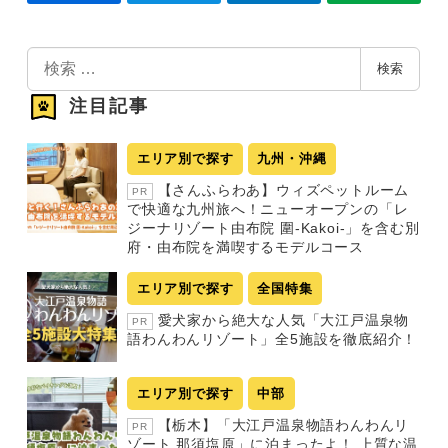
検
検索
索
注目記事
エリア別で探す
九州・沖縄
【さんふらわあ】ウィズペットルーム
PR
で快適な九州旅へ！ニューオープンの「レ
ジーナリゾート由布院 圍-Kakoi-」を含む別
府・由布院を満喫するモデルコース
エリア別で探す
全国特集
愛犬家から絶大な人気「大江戸温泉物
PR
語わんわんリゾート」全5施設を徹底紹介！
エリア別で探す
中部
【栃木】「大江戸温泉物語わんわんリ
PR
ゾート 那須塩原」に泊まったよ！ 上質な温