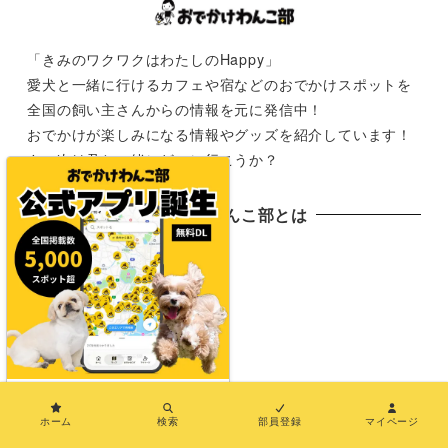
「きみのワクワクはわたしのHappy」
愛犬と一緒に行けるカフェや宿などのおでかけスポットを
全国の飼い主さんからの情報を元に発信中！
おでかけが楽しみになる情報やグッズを紹介しています！
さぁ次は君と一緒にどこに行こうか？
おでかけわんこ部とは
おでかけわんこ部とは
おでわんMAP
PRについて（おでわんPR）
×
長期パートナープランについて（おでわんPlus）
ホーム
検索
部員登録
マイページ