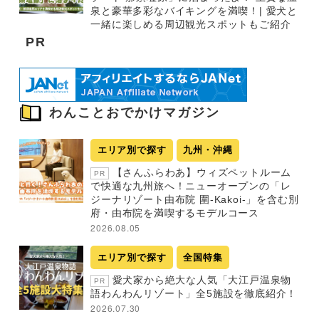
泉と豪華多彩なバイキングを満喫！| 愛犬と
一緒に楽しめる周辺観光スポットもご紹介
PR
わんことおでかけマガジン
エリア別で探す
九州・沖縄
【さんふらわあ】ウィズペットルーム
PR
で快適な九州旅へ！ニューオープンの「レ
ジーナリゾート由布院 圍-Kakoi-」を含む別
府・由布院を満喫するモデルコース
2026.08.05
エリア別で探す
全国特集
愛犬家から絶大な人気「大江戸温泉物
PR
語わんわんリゾート」全5施設を徹底紹介！
2026.07.30