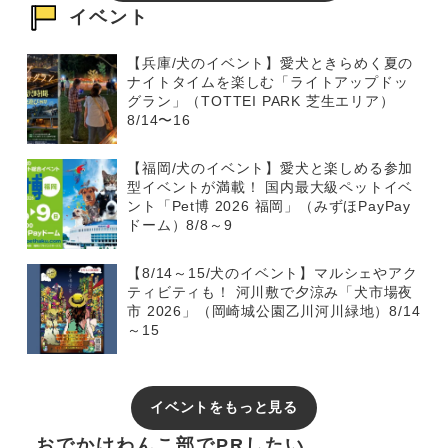
イベント
【兵庫/犬のイベント】愛犬ときらめく夏の
ナイトタイムを楽しむ「ライトアップドッ
グラン」（TOTTEI PARK 芝生エリア）
8/14〜16
【福岡/犬のイベント】愛犬と楽しめる参加
型イベントが満載！ 国内最大級ペットイベ
ント「Pet博 2026 福岡」（みずほPayPay
ドーム）8/8～9
【8/14～15/犬のイベント】マルシェやアク
ティビティも！ 河川敷で夕涼み「犬市場夜
市 2026」（岡崎城公園乙川河川緑地）8/14
～15
イベントをもっと見る
おでかけわんこ部でPRしたい