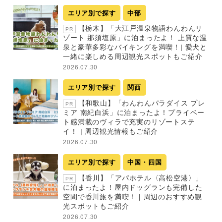
エリア別で探す
中部
【栃木】「大江戸温泉物語わんわんリ
PR
ゾート 那須塩原」に泊まったよ！ 上質な温
泉と豪華多彩なバイキングを満喫！| 愛犬と
一緒に楽しめる周辺観光スポットもご紹介
2026.07.30
エリア別で探す
関西
【和歌山】「わんわんパラダイス プレ
PR
ミア 南紀白浜」に泊まったよ！プライベー
ト感満載のヴィラで充実のリゾートステ
イ！ | 周辺観光情報もご紹介
2026.07.30
エリア別で探す
中国・四国
【香川】「アパホテル〈高松空港〉」
PR
に泊まったよ！屋内ドッグランも完備した
空間で香川旅を満喫！ | 周辺のおすすめ観
光スポットもご紹介
2026.07.30