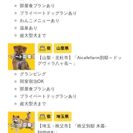
部屋食プランあり
プライベートドッグランあり
わんこメニューあり
温泉あり
超大型犬まで
宿
山梨県
【山梨・北杜市】「Aicafefarm別邸～ドッ
グヴィラ八ヶ岳～」
グランピング
同室宿泊OK
部屋食プランあり
プライベートドッグランあり
超大型犬まで
宿
埼玉県
【埼玉・秩父市】「秩父別邸 木叢-
komura-」