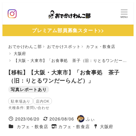
メ
イ
MENU
ン
プレミアム部員募集スタート>>
コ
ン
おでかけわんこ部
おでかけスポット
カフェ・飲食店
テ
大阪府
ン
【大阪・大東市】「お食事処 茶子（旧：りとるワンだーらんど）」
ツ
【移転】【大阪・大東市】「お食事処 茶子
へ
（旧：りとるワンだーらんど）」
移
写真レポートあり
動
駐車場あり
店内OK
犬種条件: 要問い合わせ
2023/06/20
2026/08/06
ふぃ
投稿日
更新日
著
施設ジャンル
カフェ・飲食店
カフェ・飲食店
大阪府
タグ
者
タグ