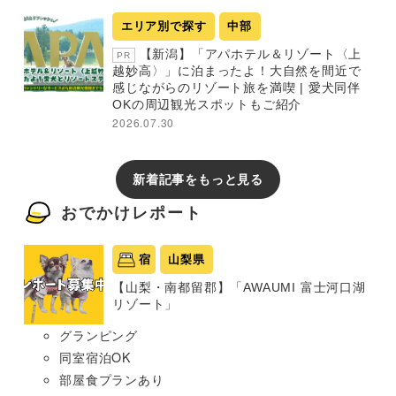
エリア別で探す
中部
【新潟】「アパホテル＆リゾート〈上
PR
越妙高〉」に泊まったよ！大自然を間近で
感じながらのリゾート旅を満喫 | 愛犬同伴
OKの周辺観光スポットもご紹介
2026.07.30
新着記事をもっと見る
おでかけレポート
宿
山梨県
【山梨・南都留郡】「AWAUMI 富士河口湖
リゾート」
グランピング
同室宿泊OK
部屋食プランあり