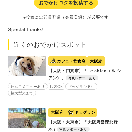
おでかけログを投稿する
※投稿には部員登録（会員登録）が必要です
Special thanks!!
近くのおでかけスポット
カフェ・飲食店
大阪府
【大阪・門真市】「Le chien（ル シ
アン）」
写真レポートあり
わんこメニューあり
店内OK
ドッグランあり
超大型犬まで
大阪府
ドッグラン
【大阪・大東市】「大阪府営深北緑
地」
写真レポートあり