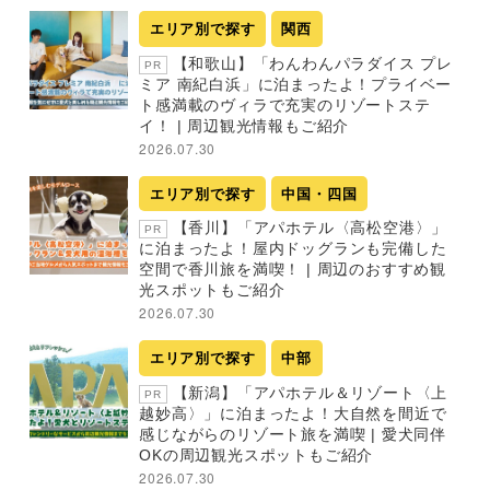
エリア別で探す
関西
【和歌山】「わんわんパラダイス プレ
PR
ミア 南紀白浜」に泊まったよ！プライベー
ト感満載のヴィラで充実のリゾートステ
イ！ | 周辺観光情報もご紹介
2026.07.30
エリア別で探す
中国・四国
【香川】「アパホテル〈高松空港〉」
PR
に泊まったよ！屋内ドッグランも完備した
空間で香川旅を満喫！ | 周辺のおすすめ観
光スポットもご紹介
2026.07.30
エリア別で探す
中部
【新潟】「アパホテル＆リゾート〈上
PR
越妙高〉」に泊まったよ！大自然を間近で
感じながらのリゾート旅を満喫 | 愛犬同伴
OKの周辺観光スポットもご紹介
2026.07.30