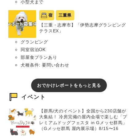
小型犬まで
宿
三重県
【三重・志摩市】「伊勢志摩グランピング
テラスEX」
グランピング
同室宿泊OK
部屋食プランあり
犬種条件: 要問い合わせ
おでかけレポートをもっと見る
イベント
【群馬/犬のイベント】全国から230店舗が
大集結！ 冷房完備の屋内会場で楽しむ「プ
レミアムドッグフェスタ in Gメッセ群馬」
（Gメッセ群馬 屋内展示場）8/15〜16