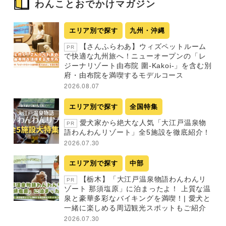
わんことおでかけマガジン
エリア別で探す
九州・沖縄
【さんふらわあ】ウィズペットルーム
PR
で快適な九州旅へ！ニューオープンの「レ
ジーナリゾート由布院 圍-Kakoi-」を含む別
府・由布院を満喫するモデルコース
2026.08.07
エリア別で探す
全国特集
愛犬家から絶大な人気「大江戸温泉物
PR
語わんわんリゾート」全5施設を徹底紹介！
2026.07.30
エリア別で探す
中部
【栃木】「大江戸温泉物語わんわんリ
PR
ゾート 那須塩原」に泊まったよ！ 上質な温
泉と豪華多彩なバイキングを満喫！| 愛犬と
一緒に楽しめる周辺観光スポットもご紹介
2026.07.30