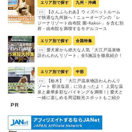
エリア別で探す
九州・沖縄
【さんふらわあ】ウィズペットルーム
PR
で快適な九州旅へ！ニューオープンの「レ
ジーナリゾート由布院 圍-Kakoi-」を含む別
府・由布院を満喫するモデルコース
エリア別で探す
全国特集
愛犬家から絶大な人気「大江戸温泉物
PR
語わんわんリゾート」全5施設を徹底紹介！
エリア別で探す
中部
【栃木】「大江戸温泉物語わんわんリ
PR
ゾート 那須塩原」に泊まったよ！ 上質な温
泉と豪華多彩なバイキングを満喫！| 愛犬と
一緒に楽しめる周辺観光スポットもご紹介
PR