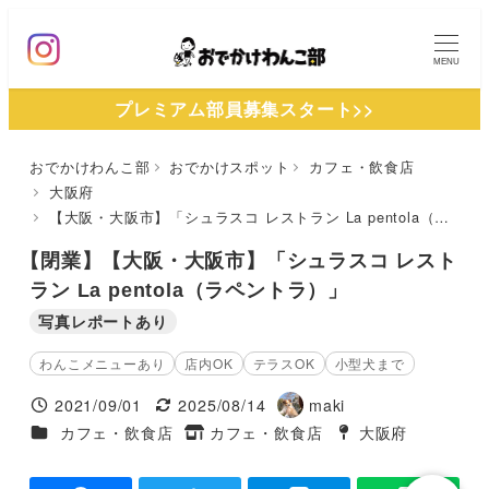
メ
イ
MENU
ン
プレミアム部員募集スタート>>
コ
ン
おでかけわんこ部
おでかけスポット
カフェ・飲食店
テ
大阪府
ン
【大阪・大阪市】「シュラスコ レストラン La pentola（ラペントラ）」
ツ
【閉業】【大阪・大阪市】「シュラスコ レスト
へ
ラン La pentola（ラペントラ）」
移
写真レポートあり
動
わんこメニューあり
店内OK
テラスOK
小型犬まで
2021/09/01
2025/08/14
maki
投稿日
更新日
著
施設ジャンル
カフェ・飲食店
カフェ・飲食店
大阪府
タグ
者
タグ