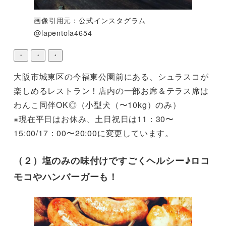
画像引用元：公式インスタグラム
@lapentola4654
・
・
・
大阪市城東区の今福東公園前にある、シュラスコが
楽しめるレストラン！店内の一部お席＆テラス席は
わんこ同伴OK◎（小型犬（〜10kg）のみ）

※現在平日はお休み、土日祝日は11：30〜
15:00/17：00〜20:00に変更しています。
（２）塩のみの味付けですごくヘルシー♪ロコ
モコやハンバーガーも！