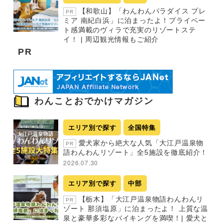
【和歌山】「わんわんパラダイス プレ
PR
ミア 南紀白浜」に泊まったよ！プライベー
ト感満載のヴィラで充実のリゾートステ
イ！ | 周辺観光情報もご紹介
PR
わんことおでかけマガジン
エリア別で探す
全国特集
愛犬家から絶大な人気「大江戸温泉物
PR
語わんわんリゾート」全5施設を徹底紹介！
2026.07.30
エリア別で探す
中部
【栃木】「大江戸温泉物語わんわんリ
PR
ゾート 那須塩原」に泊まったよ！ 上質な温
泉と豪華多彩なバイキングを満喫！| 愛犬と