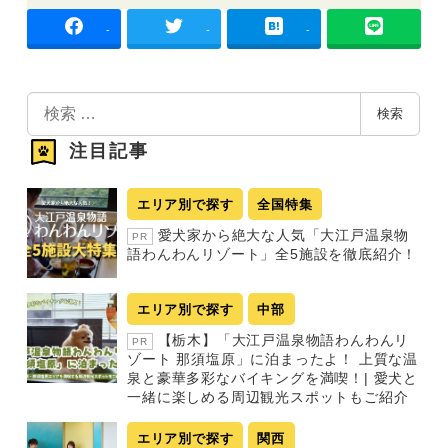
-
-
-
検
検索
索
注目記事
エリア別で探す
全国特集
愛犬家から絶大な人気「大江戸温泉物
PR
語わんわんリゾート」全5施設を徹底紹介！
エリア別で探す
中部
【栃木】「大江戸温泉物語わんわんリ
PR
ゾート 那須塩原」に泊まったよ！ 上質な温
泉と豪華多彩なバイキングを満喫！| 愛犬と
一緒に楽しめる周辺観光スポットもご紹介
エリア別で探す
関西