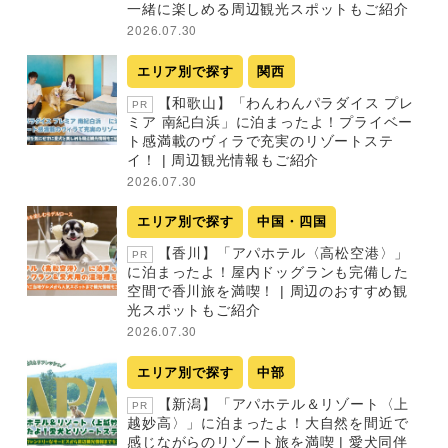
一緒に楽しめる周辺観光スポットもご紹介
2026.07.30
エリア別で探す
関西
【和歌山】「わんわんパラダイス プレ
PR
ミア 南紀白浜」に泊まったよ！プライベー
ト感満載のヴィラで充実のリゾートステ
イ！ | 周辺観光情報もご紹介
2026.07.30
エリア別で探す
中国・四国
【香川】「アパホテル〈高松空港〉」
PR
に泊まったよ！屋内ドッグランも完備した
空間で香川旅を満喫！ | 周辺のおすすめ観
光スポットもご紹介
2026.07.30
エリア別で探す
中部
【新潟】「アパホテル＆リゾート〈上
PR
越妙高〉」に泊まったよ！大自然を間近で
感じながらのリゾート旅を満喫 | 愛犬同伴