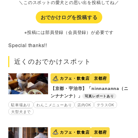
＼このスポットの愛犬との思い出を投稿してね／
おでかけログを投稿する
※投稿には部員登録（会員登録）が必要です
Special thanks!!
近くのおでかけスポット
カフェ・飲食店
京都府
【京都・宇治市】「ninnananna（ニ
ンナナンナ）」
写真レポートあり
駐車場あり
わんこメニューあり
店内OK
テラスOK
大型犬まで
カフェ・飲食店
京都府