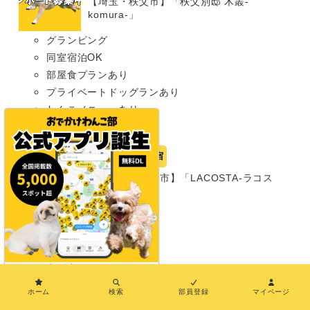
【埼玉・秩父市】「秩父別邸 木叢-
komura-」
グランピング
同室宿泊OK
部屋食プランあり
プライベートドッグランあり
わんこメニューあり
超大型犬まで
岡山県
宿
【岡山・瀬戸内市】「LACOSTA-ラコス
タ-」
グランピング
同室宿泊OK
部屋食プランあり
中型犬まで
×
ホーム
検索
部員登録
マイページ