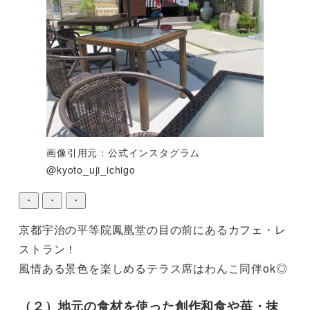
画像引用元：公式インスタグラム
@kyoto_uji_ichigo
・
・
・
京都宇治の平等院鳳凰堂の目の前にあるカフェ・レ
ストラン！

風情ある景色を楽しめるテラス席はわんこ同伴ok◎
（２）地元の食材を使った創作和食や苺・抹