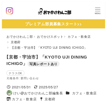
メ
イ
MENU
ン
プレミアム部員募集スタート>>
コ
ン
おでかけわんこ部
おでかけスポット
カフェ・飲食店
テ
京都府
ン
【京都・宇治市】「KYOTO UJI DINING ICHIGO」
ツ
【京都・宇治市】「KYOTO UJI DINING
へ
ICHIGO」
写真レポートあり
移
動
テラスOK
犬種条件: 要問い合わせ
2021/05/31
2025/05/27
投稿日
更新日
施設ジャンル
けい@おでかけわんこ部編集長
カフェ・飲食店
著
カフェ・飲食店
京都府
者
タグ
タグ