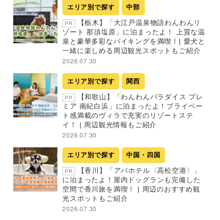
エリア別で探す
中部
【栃木】「大江戸温泉物語わんわんリ
PR
ゾート 那須塩原」に泊まったよ！ 上質な温
泉と豪華多彩なバイキングを満喫！| 愛犬と
一緒に楽しめる周辺観光スポットもご紹介
2026.07.30
エリア別で探す
関西
【和歌山】「わんわんパラダイス プレ
PR
ミア 南紀白浜」に泊まったよ！プライベー
ト感満載のヴィラで充実のリゾートステ
イ！ | 周辺観光情報もご紹介
2026.07.30
エリア別で探す
中国・四国
【香川】「アパホテル〈高松空港〉」
PR
に泊まったよ！屋内ドッグランも完備した
空間で香川旅を満喫！ | 周辺のおすすめ観
光スポットもご紹介
2026.07.30