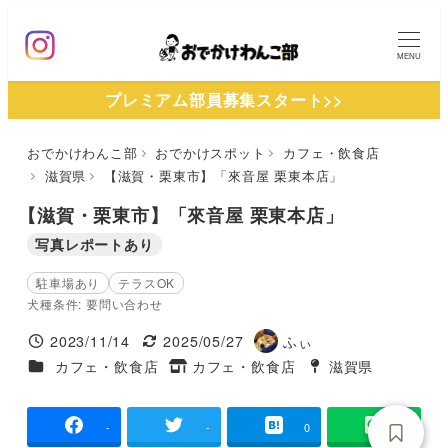
メ
イ
MENU
ン
プレミアム部員募集スタート>>
コ
ン
おでかけわんこ部
おでかけスポット
カフェ・飲食店
テ
滋賀県
【滋賀・栗東市】「來音屋 栗東本店」
ン
ツ
【滋賀・栗東市】「來音屋 栗東本店」
へ
写真レポートあり
移
駐車場あり
テラスOK
動
犬種条件: 要問い合わせ
2023/11/14
2025/05/27
ふぃ
投稿日
更新日
著
施設ジャンル
カフェ・飲食店
カフェ・飲食店
滋賀県
タグ
者
タグ
-
-
0