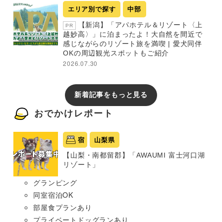
エリア別で探す
中部
【新潟】「アパホテル＆リゾート〈上
PR
越妙高〉」に泊まったよ！大自然を間近で
感じながらのリゾート旅を満喫 | 愛犬同伴
OKの周辺観光スポットもご紹介
2026.07.30
新着記事をもっと見る
おでかけレポート
宿
山梨県
【山梨・南都留郡】「AWAUMI 富士河口湖
リゾート」
グランピング
同室宿泊OK
部屋食プランあり
プライベートドッグランあり