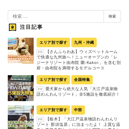
検
検索
索
注目記事
エリア別で探す
九州・沖縄
【さんふらわあ】ウィズペットルーム
PR
で快適な九州旅へ！ニューオープンの「レ
ジーナリゾート由布院 圍-Kakoi-」を含む別
府・由布院を満喫するモデルコース
エリア別で探す
全国特集
愛犬家から絶大な人気「大江戸温泉物
PR
語わんわんリゾート」全5施設を徹底紹介！
エリア別で探す
中部
【栃木】「大江戸温泉物語わんわんリ
PR
ゾート 那須塩原」に泊まったよ！ 上質な温