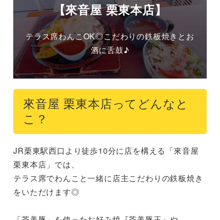
【來音屋 栗東本店】
テラス席わんこOK◎こだわりの鉄板焼きとお
酒に舌鼓♪
來音屋 栗東本店ってどんなと
こ？
JR栗東駅西口より徒歩10分に店を構える「來音屋 
栗東本店」では、

テラス席でわんこと一緒に店主こだわりの鉄板焼き
をいただけます◎

「茶美豚」を使ったお好み焼『茶美豚玉』や、
