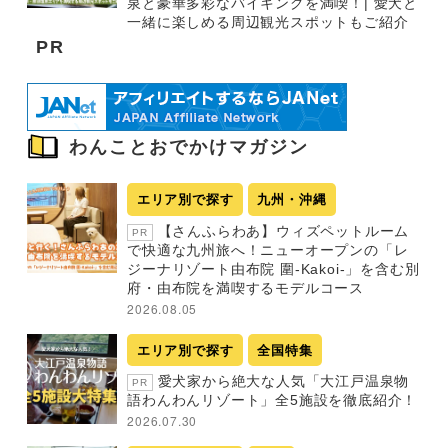
泉と豪華多彩なバイキングを満喫！| 愛犬と
一緒に楽しめる周辺観光スポットもご紹介
PR
わんことおでかけマガジン
エリア別で探す
九州・沖縄
【さんふらわあ】ウィズペットルーム
PR
で快適な九州旅へ！ニューオープンの「レ
ジーナリゾート由布院 圍-Kakoi-」を含む別
府・由布院を満喫するモデルコース
2026.08.05
エリア別で探す
全国特集
愛犬家から絶大な人気「大江戸温泉物
PR
語わんわんリゾート」全5施設を徹底紹介！
2026.07.30