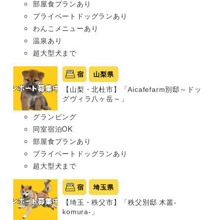
部屋食プランあり
プライベートドッグランあり
わんこメニューあり
温泉あり
超大型犬まで
宿
山梨県
【山梨・北杜市】「Aicafefarm別邸～ドッ
グヴィラ八ヶ岳～」
グランピング
同室宿泊OK
部屋食プランあり
プライベートドッグランあり
超大型犬まで
宿
埼玉県
【埼玉・秩父市】「秩父別邸 木叢-
komura-」