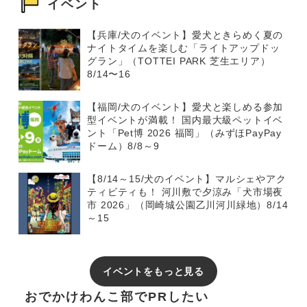
イベント
【兵庫/犬のイベント】愛犬ときらめく夏の
ナイトタイムを楽しむ「ライトアップドッ
グラン」（TOTTEI PARK 芝生エリア）
8/14〜16
【福岡/犬のイベント】愛犬と楽しめる参加
型イベントが満載！ 国内最大級ペットイベ
ント「Pet博 2026 福岡」（みずほPayPay
ドーム）8/8～9
【8/14～15/犬のイベント】マルシェやアク
ティビティも！ 河川敷で夕涼み「犬市場夜
市 2026」（岡崎城公園乙川河川緑地）8/14
～15
イベントをもっと見る
おでかけわんこ部でPRしたい