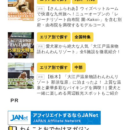
【さんふらわあ】ウィズペットルーム
PR
で快適な九州旅へ！ニューオープンの「レ
ジーナリゾート由布院 圍-Kakoi-」を含む別
府・由布院を満喫するモデルコース
エリア別で探す
全国特集
愛犬家から絶大な人気「大江戸温泉物
PR
語わんわんリゾート」全5施設を徹底紹介！
エリア別で探す
中部
【栃木】「大江戸温泉物語わんわんリ
PR
ゾート 那須塩原」に泊まったよ！ 上質な温
泉と豪華多彩なバイキングを満喫！| 愛犬と
一緒に楽しめる周辺観光スポットもご紹介
PR
わんことおでかけマガジン