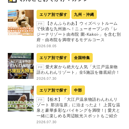
エリア別で探す
九州・沖縄
【さんふらわあ】ウィズペットルーム
PR
で快適な九州旅へ！ニューオープンの「レ
ジーナリゾート由布院 圍-Kakoi-」を含む別
府・由布院を満喫するモデルコース
2026.08.05
エリア別で探す
全国特集
愛犬家から絶大な人気「大江戸温泉物
PR
語わんわんリゾート」全5施設を徹底紹介！
2026.07.30
エリア別で探す
中部
【栃木】「大江戸温泉物語わんわんリ
PR
ゾート 那須塩原」に泊まったよ！ 上質な温
泉と豪華多彩なバイキングを満喫！| 愛犬と
一緒に楽しめる周辺観光スポットもご紹介
2026.07.30