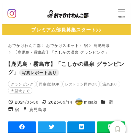
メ
イ
MENU
ン
プレミアム部員募集スタート>>
コ
ン
おでかけわんこ部
おでかけスポット
宿
鹿児島県
テ
【鹿児島・霧島市】「こしかの温泉 グランピング」
ン
ツ
【鹿児島・霧島市】「こしかの温泉 グランピン
へ
グ」
写真レポートあり
移
グランピング
同室宿泊OK
レストラン同伴OK
温泉あり
動
大型犬まで
施設ジャンル
2024/05/30
2025/09/14
misaki
宿
投稿日
更新日
著
宿
鹿児島県
タグ
タグ
者
-
-
-