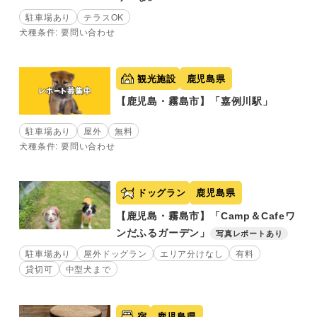
駐車場あり
テラスOK
犬種条件: 要問い合わせ
観光施設
鹿児島県
【鹿児島・霧島市】「嘉例川駅」
駐車場あり
屋外
無料
犬種条件: 要問い合わせ
ドッグラン
鹿児島県
【鹿児島・霧島市】「Camp＆Cafeワ
ンだふるガーデン」
写真レポートあり
駐車場あり
屋外ドッグラン
エリア分けなし
有料
貸切可
中型犬まで
宿
鹿児島県