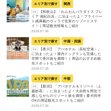
エリア別で探す
関西
【和歌山】「わんわんパラダイス プレ
PR
ミア 南紀白浜」に泊まったよ！プライベー
ト感満載のヴィラで充実のリゾートステ
イ！ | 周辺観光情報もご紹介
2026.07.30
エリア別で探す
中国・四国
【香川】「アパホテル〈高松空港〉」
PR
に泊まったよ！屋内ドッグランも完備した
空間で香川旅を満喫！ | 周辺のおすすめ観
光スポットもご紹介
2026.07.30
エリア別で探す
中部
【新潟】「アパホテル＆リゾート〈上
PR
越妙高〉」に泊まったよ！大自然を間近で
感じながらのリゾート旅を満喫 | 愛犬同伴
OKの周辺観光スポットもご紹介
2026.07.30