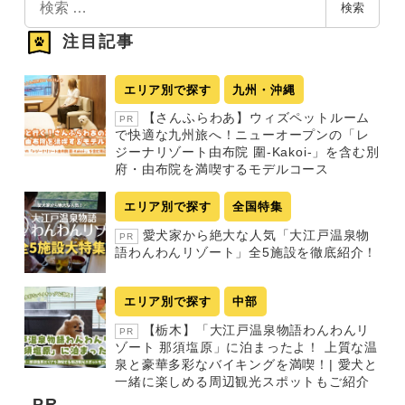
検索
索
注目記事
エリア別で探す
九州・沖縄
【さんふらわあ】ウィズペットルーム
PR
で快適な九州旅へ！ニューオープンの「レ
ジーナリゾート由布院 圍-Kakoi-」を含む別
府・由布院を満喫するモデルコース
エリア別で探す
全国特集
愛犬家から絶大な人気「大江戸温泉物
PR
語わんわんリゾート」全5施設を徹底紹介！
エリア別で探す
中部
【栃木】「大江戸温泉物語わんわんリ
PR
ゾート 那須塩原」に泊まったよ！ 上質な温
泉と豪華多彩なバイキングを満喫！| 愛犬と
一緒に楽しめる周辺観光スポットもご紹介
PR