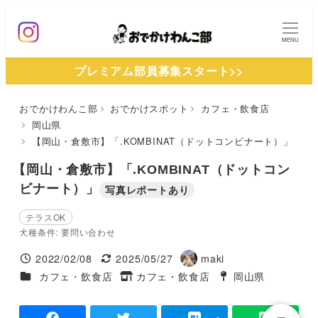
メ
イ
MENU
ン
プレミアム部員募集スタート>>
コ
ン
おでかけわんこ部
おでかけスポット
カフェ・飲食店
テ
岡山県
ン
【岡山・倉敷市】「.KOMBINAT（ドットコンビナート）」
ツ
【岡山・倉敷市】「.KOMBINAT（ドットコン
へ
ビナート）」
写真レポートあり
移
動
テラスOK
犬種条件: 要問い合わせ
2022/02/08
2025/05/27
maki
投稿日
更新日
著
施設ジャンル
カフェ・飲食店
カフェ・飲食店
岡山県
タグ
者
タグ