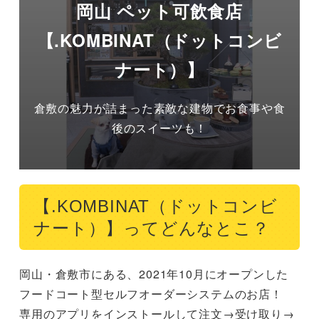
岡山 ペット可飲食店
【.KOMBINAT（ドットコンビ
ナート）】
倉敷の魅力が詰まった素敵な建物でお食事や食
後のスイーツも！
【.KOMBINAT（ドットコンビ
ナート）】ってどんなとこ？
岡山・倉敷市にある、2021年10月にオープンした
フードコート型セルフオーダーシステムのお店！

専用のアプリをインストールして注文→受け取り→