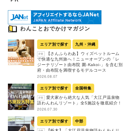
わんことおでかけマガジン
エリア別で探す
九州・沖縄
【さんふらわあ】ウィズペットルーム
PR
で快適な九州旅へ！ニューオープンの「レ
ジーナリゾート由布院 圍-Kakoi-」を含む別
府・由布院を満喫するモデルコース
2026.08.07
エリア別で探す
全国特集
愛犬家から絶大な人気「大江戸温泉物
PR
語わんわんリゾート」全5施設を徹底紹介！
2026.07.30
エリア別で探す
中部
【栃木】「大江戸温泉物語わんわんリ
PR