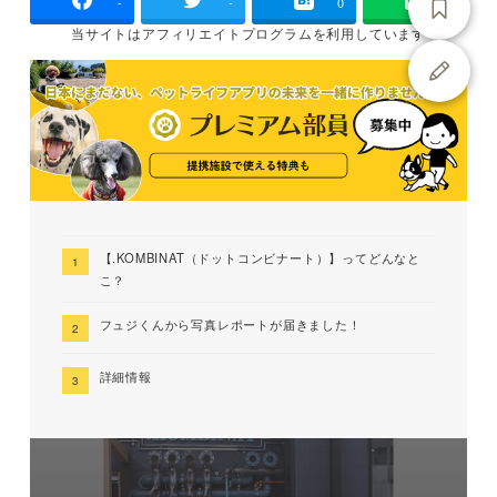
-
-
0
当サイトは
アフィリエイトプログラムを
利用しています
【.KOMBINAT（ドットコンビナート）】ってどんなと
こ？
フュジくんから写真レポートが届きました！
詳細情報