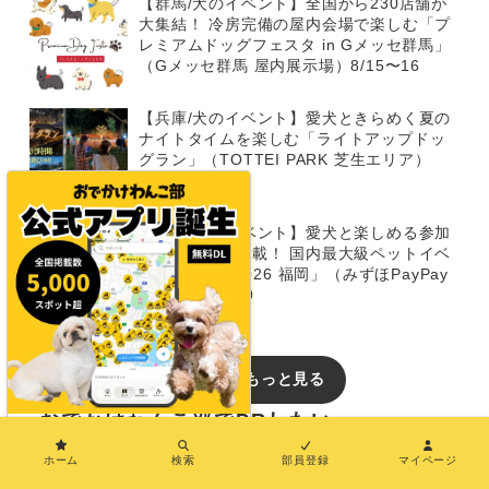
【群馬/犬のイベント】全国から230店舗が
大集結！ 冷房完備の屋内会場で楽しむ「プ
レミアムドッグフェスタ in Gメッセ群馬」
（Gメッセ群馬 屋内展示場）8/15〜16
【兵庫/犬のイベント】愛犬ときらめく夏の
ナイトタイムを楽しむ「ライトアップドッ
グラン」（TOTTEI PARK 芝生エリア）
8/14〜8/16
【福岡/犬のイベント】愛犬と楽しめる参加
型イベントが満載！ 国内最大級ペットイベ
ント「Pet博 2026 福岡」（みずほPayPay
ドーム）8/8～9
イベントをもっと見る
おでかけわんこ部でPRしたい
×
ホーム
検索
部員登録
マイページ