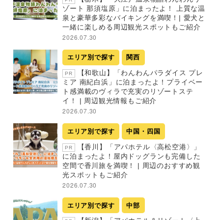
ゾート 那須塩原」に泊まったよ！ 上質な温
泉と豪華多彩なバイキングを満喫！| 愛犬と
一緒に楽しめる周辺観光スポットもご紹介
2026.07.30
エリア別で探す
関西
【和歌山】「わんわんパラダイス プレ
PR
ミア 南紀白浜」に泊まったよ！プライベー
ト感満載のヴィラで充実のリゾートステ
イ！ | 周辺観光情報もご紹介
2026.07.30
エリア別で探す
中国・四国
【香川】「アパホテル〈高松空港〉」
PR
に泊まったよ！屋内ドッグランも完備した
空間で香川旅を満喫！ | 周辺のおすすめ観
光スポットもご紹介
2026.07.30
エリア別で探す
中部