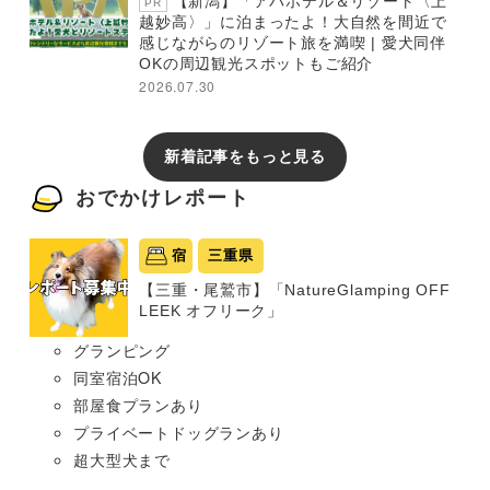
【新潟】「アパホテル＆リゾート〈上
PR
越妙高〉」に泊まったよ！大自然を間近で
感じながらのリゾート旅を満喫 | 愛犬同伴
OKの周辺観光スポットもご紹介
2026.07.30
新着記事をもっと見る
おでかけレポート
宿
三重県
【三重・尾鷲市】「NatureGlamping OFF
LEEK オフリーク」
グランピング
同室宿泊OK
部屋食プランあり
プライベートドッグランあり
超大型犬まで