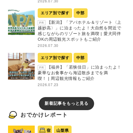
2026.07.30
エリア別で探す
中部
【新潟】「アパホテル＆リゾート〈上
PR
越妙高〉」に泊まったよ！大自然を間近で
感じながらのリゾート旅を満喫 | 愛犬同伴
OKの周辺観光スポットもご紹介
2026.07.30
エリア別で探す
中部
【福井】「若狭佳日」に泊まったよ！
PR
豪華なお食事から海辺散歩までを満
喫！ | 周辺観光情報もご紹介
2026.07.23
新着記事をもっと見る
おでかけレポート
宿
山梨県