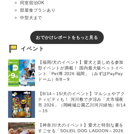
同室宿泊OK
部屋食プランあり
中型犬まで
おでかけレポートをもっと見る
イベント
【福岡/犬のイベント】愛犬と楽しめる参加
型イベントが満載！ 国内最大級ペットイベ
ント「Pet博 2026 福岡」（みずほPayPay
ドーム）8/8～9
【8/14～15/犬のイベント】マルシェやアク
ティビティも！ 河川敷で夕涼み「犬市場夜
市 2026」（岡崎城公園乙川河川緑地）8/14
～15
【神奈川/犬のイベント】愛犬と特別な夏を
すごせる「SOLEIL DOG LAGOON～2026