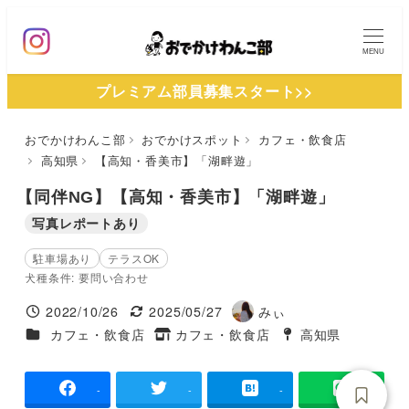
メ
イ
MENU
ン
プレミアム部員募集スタート>>
コ
ン
おでかけわんこ部
おでかけスポット
カフェ・飲食店
テ
高知県
【高知・香美市】「湖畔遊」
ン
ツ
【同伴NG】【高知・香美市】「湖畔遊」
へ
写真レポートあり
移
駐車場あり
テラスOK
動
犬種条件: 要問い合わせ
2022/10/26
2025/05/27
みぃ
投稿日
更新日
著
施設ジャンル
カフェ・飲食店
カフェ・飲食店
高知県
タグ
者
タグ
-
-
-