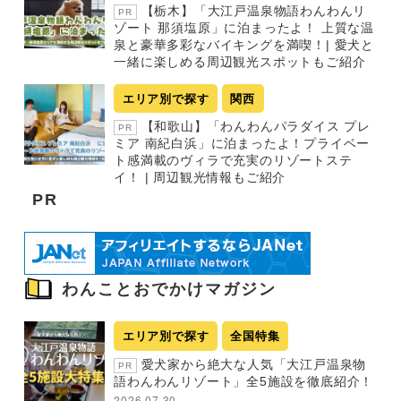
【栃木】「大江戸温泉物語わんわんリ
PR
ゾート 那須塩原」に泊まったよ！ 上質な温
泉と豪華多彩なバイキングを満喫！| 愛犬と
一緒に楽しめる周辺観光スポットもご紹介
エリア別で探す
関西
【和歌山】「わんわんパラダイス プレ
PR
ミア 南紀白浜」に泊まったよ！プライベー
ト感満載のヴィラで充実のリゾートステ
イ！ | 周辺観光情報もご紹介
PR
わんことおでかけマガジン
エリア別で探す
全国特集
愛犬家から絶大な人気「大江戸温泉物
PR
語わんわんリゾート」全5施設を徹底紹介！
2026.07.30