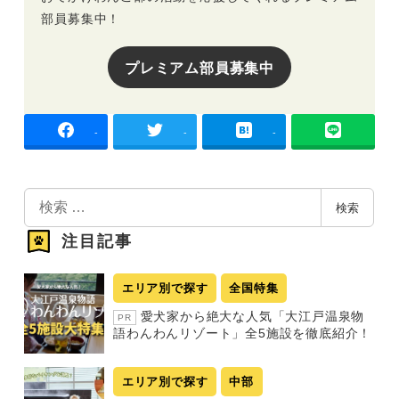
部員募集中！
プレミアム部員募集中
-
-
-
検
検索
索
注目記事
エリア別で探す
全国特集
愛犬家から絶大な人気「大江戸温泉物
PR
語わんわんリゾート」全5施設を徹底紹介！
エリア別で探す
中部