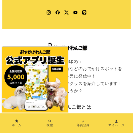
Instagram
Facebook
Twitter
YouTube
LINE
「きみのワクワクはわたしのHappy」
愛犬と一緒に行けるカフェや宿などのおでかけスポットを
全国の飼い主さんからの情報を元に発信中！
おでかけが楽しみになる情報やグッズを紹介しています！
さぁ次は君と一緒にどこに行こうか？
おでかけわんこ部とは
×
おでかけわんこ部とは
ホーム
検索
部員登録
マイページ