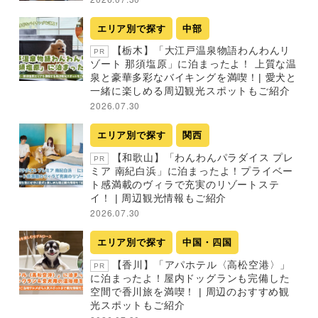
エリア別で探す
中部
【栃木】「大江戸温泉物語わんわんリ
PR
ゾート 那須塩原」に泊まったよ！ 上質な温
泉と豪華多彩なバイキングを満喫！| 愛犬と
一緒に楽しめる周辺観光スポットもご紹介
2026.07.30
エリア別で探す
関西
【和歌山】「わんわんパラダイス プレ
PR
ミア 南紀白浜」に泊まったよ！プライベー
ト感満載のヴィラで充実のリゾートステ
イ！ | 周辺観光情報もご紹介
2026.07.30
エリア別で探す
中国・四国
【香川】「アパホテル〈高松空港〉」
PR
に泊まったよ！屋内ドッグランも完備した
空間で香川旅を満喫！ | 周辺のおすすめ観
光スポットもご紹介