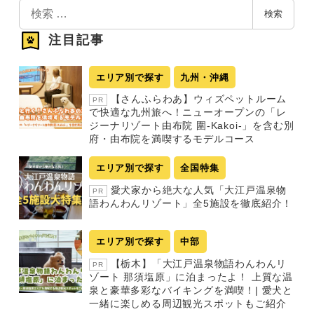
検
検索
索
注目記事
エリア別で探す
九州・沖縄
【さんふらわあ】ウィズペットルーム
PR
で快適な九州旅へ！ニューオープンの「レ
ジーナリゾート由布院 圍-Kakoi-」を含む別
府・由布院を満喫するモデルコース
エリア別で探す
全国特集
愛犬家から絶大な人気「大江戸温泉物
PR
語わんわんリゾート」全5施設を徹底紹介！
エリア別で探す
中部
【栃木】「大江戸温泉物語わんわんリ
PR
ゾート 那須塩原」に泊まったよ！ 上質な温
泉と豪華多彩なバイキングを満喫！| 愛犬と
一緒に楽しめる周辺観光スポットもご紹介