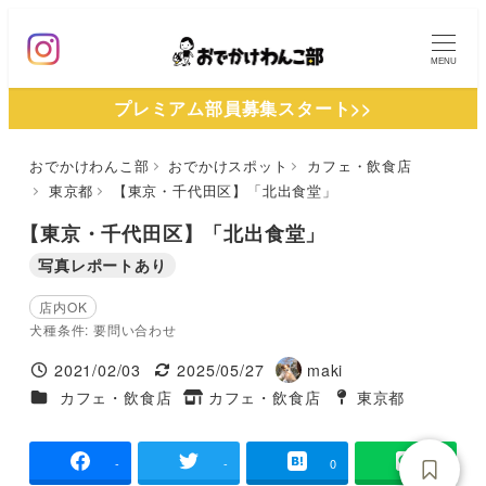
メ
イ
MENU
ン
プレミアム部員募集スタート>>
コ
ン
おでかけわんこ部
おでかけスポット
カフェ・飲食店
テ
東京都
【東京・千代田区】「北出食堂」
ン
ツ
【東京・千代田区】「北出食堂」
へ
写真レポートあり
移
店内OK
動
犬種条件: 要問い合わせ
2021/02/03
2025/05/27
maki
投稿日
更新日
著
施設ジャンル
カフェ・飲食店
カフェ・飲食店
東京都
タグ
者
タグ
-
-
0