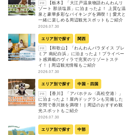
【栃木】「大江戸温泉物語わんわんリ
PR
ゾート 那須塩原」に泊まったよ！ 上質な温
泉と豪華多彩なバイキングを満喫！| 愛犬と
一緒に楽しめる周辺観光スポットもご紹介
2026.07.30
エリア別で探す
関西
【和歌山】「わんわんパラダイス プレ
PR
ミア 南紀白浜」に泊まったよ！プライベー
ト感満載のヴィラで充実のリゾートステ
イ！ | 周辺観光情報もご紹介
2026.07.30
エリア別で探す
中国・四国
【香川】「アパホテル〈高松空港〉」
PR
に泊まったよ！屋内ドッグランも完備した
空間で香川旅を満喫！ | 周辺のおすすめ観
光スポットもご紹介
2026.07.30
エリア別で探す
中部