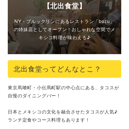
【北出食堂】
NY・ブルックリンにあるレストラン「bozu」
の姉妹店としてオープン！おしゃれな空間でメ
キシコ料理が味わえる♪
北出食堂ってどんなとこ？
東京馬喰町・小伝馬町駅の中心点にある、タコスが
自慢のダイニングバー！

日本とメキシコの文化を融合させたタコスが人気♪

ランチ定食やコース料理もあります！
