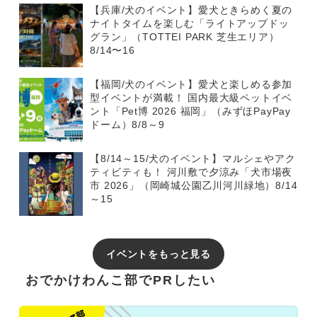
【兵庫/犬のイベント】愛犬ときらめく夏の
ナイトタイムを楽しむ「ライトアップドッ
グラン」（TOTTEI PARK 芝生エリア）
8/14〜16
【福岡/犬のイベント】愛犬と楽しめる参加
型イベントが満載！ 国内最大級ペットイベ
ント「Pet博 2026 福岡」（みずほPayPay
ドーム）8/8～9
【8/14～15/犬のイベント】マルシェやアク
ティビティも！ 河川敷で夕涼み「犬市場夜
市 2026」（岡崎城公園乙川河川緑地）8/14
～15
イベントをもっと見る
おでかけわんこ部でPRしたい