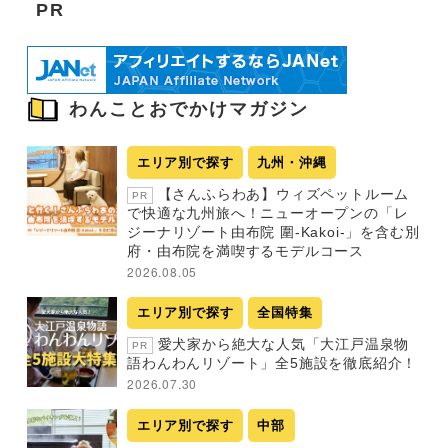
PR
わんことおでかけマガジン
エリア別で探す
九州・沖縄
【さんふらわあ】ウィズペットルーム
PR
で快適な九州旅へ！ニューオープンの「レ
ジーナリゾート由布院 圍-Kakoi-」を含む別
府・由布院を満喫するモデルコース
2026.08.05
エリア別で探す
全国特集
愛犬家から絶大な人気「大江戸温泉物
PR
語わんわんリゾート」全5施設を徹底紹介！
2026.07.30
エリア別で探す
中部