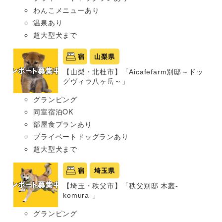
わんこメニューあり
温泉あり
超大型犬まで
宿
山梨県
【山梨・北杜市】「Aicafefarm別邸～ドッ
グヴィラ八ヶ岳～」
グランピング
同室宿泊OK
部屋食プランあり
プライベートドッグランあり
超大型犬まで
宿
埼玉県
【埼玉・秩父市】「秩父別邸 木叢-
komura-」
グランピング