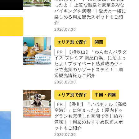
ったよ！ 上質な温泉と豪華多彩な
バイキングを満喫！| 愛犬と一緒に
楽しめる周辺観光スポットもご紹
介
2026.07.30
エリア別で探す
関西
【和歌山】「わんわんパラダ
PR
イス プレミア 南紀白浜」に泊まっ
たよ！プライベート感満載のヴィ
ラで充実のリゾートステイ！ | 周
辺観光情報もご紹介
2026.07.30
エリア別で探す
中国・四国
【香川】「アパホテル〈高松
PR
空港〉」に泊まったよ！屋内ドッ
グランも完備した空間で香川旅を
満喫！ | 周辺のおすすめ観光スポ
ットもご紹介
2026.07.30