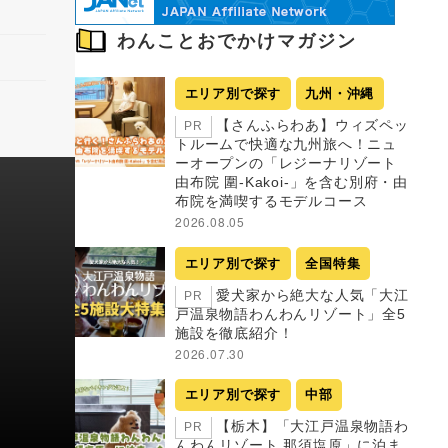
わんことおでかけマガジン
エリア別で探す
九州・沖縄
【さんふらわあ】ウィズペッ
PR
トルームで快適な九州旅へ！ニュ
ーオープンの「レジーナリゾート
由布院 圍-Kakoi-」を含む別府・由
布院を満喫するモデルコース
2026.08.05
エリア別で探す
全国特集
愛犬家から絶大な人気「大江
PR
戸温泉物語わんわんリゾート」全5
施設を徹底紹介！
2026.07.30
エリア別で探す
中部
【栃木】「大江戸温泉物語わ
PR
んわんリゾート 那須塩原」に泊ま