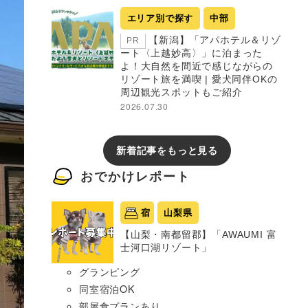
エリア別で探す
中部
【新潟】「アパホテル＆リゾ
PR
ート〈上越妙高〉」に泊まった
よ！大自然を間近で感じながらの
リゾート旅を満喫 | 愛犬同伴OKの
周辺観光スポットもご紹介
2026.07.30
新着記事をもっと見る
おでかけレポート
宿
山梨県
【山梨・南都留郡】「AWAUMI 富
士河口湖リゾート」
グランピング
同室宿泊OK
部屋食プランあり