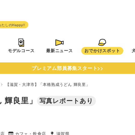
モデルコース
最新ニュース
おでかけスポット
プレミアム部員募集スタート>>
県
【滋賀・大津市】「本格熟成うどん 輝良里」
 輝良里」
写真レポートあり
食店
カフェ・飲食店
滋賀県