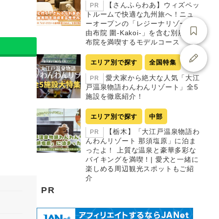
【さんふらわあ】ウィズペッ
PR
トルームで快適な九州旅へ！ニュ
ーオープンの「レジーナリゾート
由布院 圍-Kakoi-」を含む別府・由
布院を満喫するモデルコース
エリア別で探す
全国特集
愛犬家から絶大な人気「大江
PR
戸温泉物語わんわんリゾート」全5
施設を徹底紹介！
エリア別で探す
中部
【栃木】「大江戸温泉物語わ
PR
んわんリゾート 那須塩原」に泊ま
ったよ！ 上質な温泉と豪華多彩な
バイキングを満喫！| 愛犬と一緒に
楽しめる周辺観光スポットもご紹
介
PR