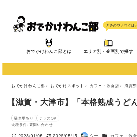
メ
イ
ン
コ
ン
テ
おでかけわんこ部とは
エリア別・企画別で探す
ン
ツ
へ
移
おでかけわんこ部
おでかけスポット
カフェ・飲食店
滋賀
動
【滋賀・大津市】「本格熟成うどん
駐車場あり
テラスOK
犬種条件: 要問い合わせ
施設ジャンル
2023/01/05
2026/05/15
ウー
カフェ・飲