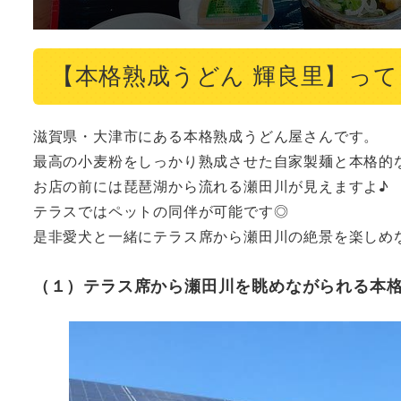
【本格熟成うどん 輝良里】っ
滋賀県・大津市にある本格熟成うどん屋さんです。

最高の小麦粉をしっかり熟成させた自家製麺と本格的
お店の前には琵琶湖から流れる瀬田川が見えますよ♪

テラスではペットの同伴が可能です◎

是非愛犬と一緒にテラス席から瀬田川の絶景を楽しめ
（１）テラス席から瀬田川を眺めながられる本