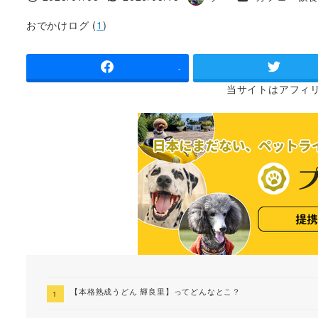
投稿日
更新日
著
者
おでかけログ (
1
)
-
当サイトは
アフィ
【本格熟成うどん 輝良里】ってどんなとこ？