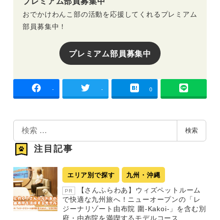
プレミアム部員募集中
おでかけわんこ部の活動を応援してくれるプレミアム
部員募集中！
プレミアム部員募集中
-
-
0
検
検索
索
注目記事
エリア別で探す
九州・沖縄
【さんふらわあ】ウィズペットルーム
PR
で快適な九州旅へ！ニューオープンの「レ
ジーナリゾート由布院 圍-Kakoi-」を含む別
府・由布院を満喫するモデルコース