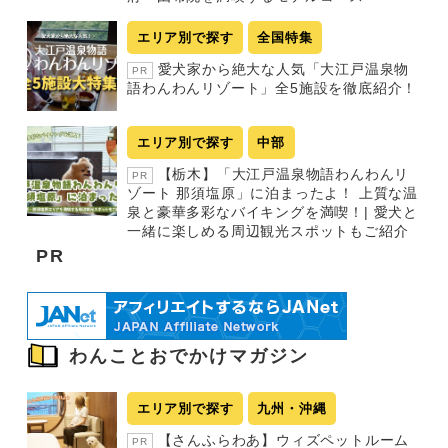
エリア別で探す
全国特集
愛犬家から絶大な人気「大江戸温泉物
PR
語わんわんリゾート」全5施設を徹底紹介！
エリア別で探す
中部
【栃木】「大江戸温泉物語わんわんリ
PR
ゾート 那須塩原」に泊まったよ！ 上質な温
泉と豪華多彩なバイキングを満喫！| 愛犬と
一緒に楽しめる周辺観光スポットもご紹介
PR
わんことおでかけマガジン
エリア別で探す
九州・沖縄
【さんふらわあ】ウィズペットルーム
PR