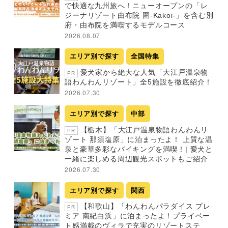
で快適な九州旅へ！ニューオープンの「レ
ジーナリゾート由布院 圍-Kakoi-」を含む別
府・由布院を満喫するモデルコース
2026.08.07
エリア別で探す
全国特集
愛犬家から絶大な人気「大江戸温泉物
PR
語わんわんリゾート」全5施設を徹底紹介！
2026.07.30
エリア別で探す
中部
【栃木】「大江戸温泉物語わんわんリ
PR
ゾート 那須塩原」に泊まったよ！ 上質な温
泉と豪華多彩なバイキングを満喫！| 愛犬と
一緒に楽しめる周辺観光スポットもご紹介
2026.07.30
エリア別で探す
関西
【和歌山】「わんわんパラダイス プレ
PR
ミア 南紀白浜」に泊まったよ！プライベー
ト感満載のヴィラで充実のリゾートステ