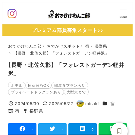
メ
イ
MENU
ン
プレミアム部員募集スタート>>
コ
ン
おでかけわんこ部
おでかけスポット
宿
長野県
テ
【長野・北佐久郡】「フォレストガーデン軽井沢」
ン
ツ
【長野・北佐久郡】「フォレストガーデン軽井
へ
沢」
移
ホテル
同室宿泊OK
部屋食プランあり
動
プライベートドッグランあり
大型犬まで
施設ジャンル
2024/05/30
2025/05/27
misaki
宿
投稿日
更新日
著
宿
長野県
タグ
タグ
者
-
-
0