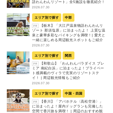
語わんわんリゾート」全5施設を徹底紹介！
2026.07.30
エリア別で探す
中部
【栃木】「大江戸温泉物語わんわんリ
PR
ゾート 那須塩原」に泊まったよ！ 上質な温
泉と豪華多彩なバイキングを満喫！| 愛犬と
一緒に楽しめる周辺観光スポットもご紹介
2026.07.30
エリア別で探す
関西
【和歌山】「わんわんパラダイス プレ
PR
ミア 南紀白浜」に泊まったよ！プライベー
ト感満載のヴィラで充実のリゾートステ
イ！ | 周辺観光情報もご紹介
2026.07.30
エリア別で探す
中国・四国
【香川】「アパホテル〈高松空港〉」
PR
に泊まったよ！屋内ドッグランも完備した
空間で香川旅を満喫！ | 周辺のおすすめ観