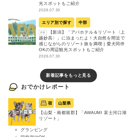
光スポットもご紹介
2026.07.30
エリア別で探す
中部
【新潟】「アパホテル＆リゾート〈上
PR
越妙高〉」に泊まったよ！大自然を間近で
感じながらのリゾート旅を満喫 | 愛犬同伴
OKの周辺観光スポットもご紹介
2026.07.30
新着記事をもっと見る
おでかけレポート
宿
山梨県
【山梨・南都留郡】「AWAUMI 富士河口湖
リゾート」
グランピング
同室宿泊OK