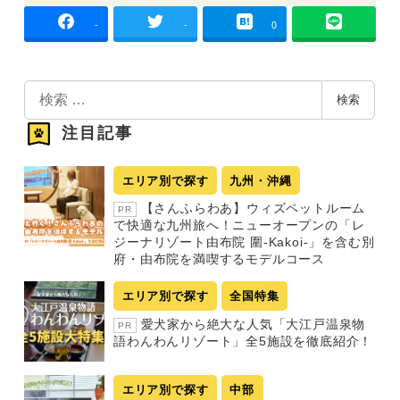
-
-
0
検
検索
索
注目記事
エリア別で探す
九州・沖縄
【さんふらわあ】ウィズペットルーム
PR
で快適な九州旅へ！ニューオープンの「レ
ジーナリゾート由布院 圍-Kakoi-」を含む別
府・由布院を満喫するモデルコース
エリア別で探す
全国特集
愛犬家から絶大な人気「大江戸温泉物
PR
語わんわんリゾート」全5施設を徹底紹介！
エリア別で探す
中部