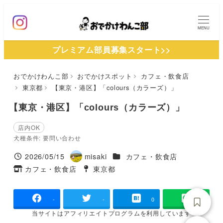
メ
イ
MENU
ン
プレミアム部員募集スタート>>
コ
ン
おでかけわんこ部
おでかけスポット
カフェ・飲食店
テ
東京都
【東京・港区】「colours（カラーズ）」
ン
ツ
【東京・港区】「colours（カラーズ）」
へ
店内OK
移
犬種条件: 要問い合わせ
動
施設ジャンル
2026/05/15
misaki
カフェ・飲食店
投稿日
著
カフェ・飲食店
東京都
タグ
者
タグ
-
-
0
当サイトは
アフィリエイトプログラムを
利用しています