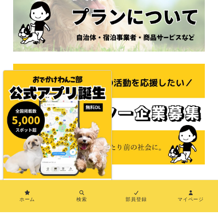
×
© 2021おでかけわんこ部
ホーム
検索
部員登録
マイページ