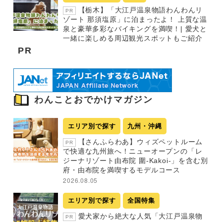
【栃木】「大江戸温泉物語わんわんリ
PR
ゾート 那須塩原」に泊まったよ！ 上質な温
泉と豪華多彩なバイキングを満喫！| 愛犬と
一緒に楽しめる周辺観光スポットもご紹介
PR
わんことおでかけマガジン
エリア別で探す
九州・沖縄
【さんふらわあ】ウィズペットルーム
PR
で快適な九州旅へ！ニューオープンの「レ
ジーナリゾート由布院 圍-Kakoi-」を含む別
府・由布院を満喫するモデルコース
2026.08.05
エリア別で探す
全国特集
愛犬家から絶大な人気「大江戸温泉物
PR