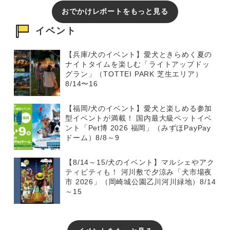
おでかけレポートをもっと見る
イベント
【兵庫/犬のイベント】愛犬ときらめく夏の
ナイトタイムを楽しむ「ライトアップドッ
グラン」（TOTTEI PARK 芝生エリア）
8/14〜16
【福岡/犬のイベント】愛犬と楽しめる参加
型イベントが満載！ 国内最大級ペットイベ
ント「Pet博 2026 福岡」（みずほPayPay
ドーム）8/8～9
【8/14～15/犬のイベント】マルシェやアク
ティビティも！ 河川敷で夕涼み「犬市場夜
市 2026」（岡崎城公園乙川河川緑地）8/14
～15