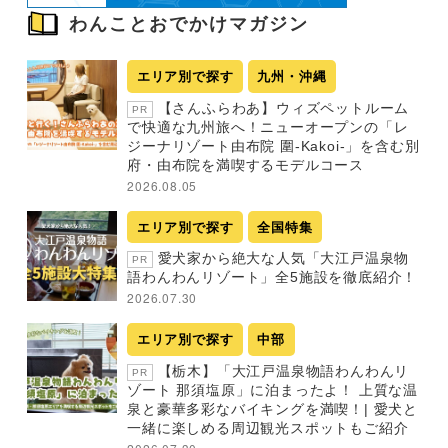
わんことおでかけマガジン
エリア別で探す
九州・沖縄
【さんふらわあ】ウィズペットルーム
PR
で快適な九州旅へ！ニューオープンの「レ
ジーナリゾート由布院 圍-Kakoi-」を含む別
府・由布院を満喫するモデルコース
2026.08.05
エリア別で探す
全国特集
愛犬家から絶大な人気「大江戸温泉物
PR
語わんわんリゾート」全5施設を徹底紹介！
2026.07.30
エリア別で探す
中部
【栃木】「大江戸温泉物語わんわんリ
PR
ゾート 那須塩原」に泊まったよ！ 上質な温
泉と豪華多彩なバイキングを満喫！| 愛犬と
一緒に楽しめる周辺観光スポットもご紹介