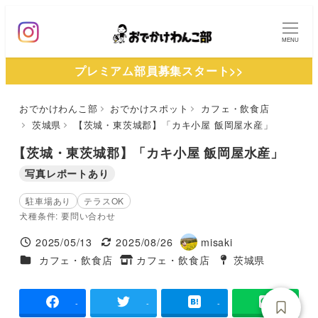
メ
イ
MENU
ン
プレミアム部員募集スタート>>
コ
ン
おでかけわんこ部
おでかけスポット
カフェ・飲食店
テ
茨城県
【茨城・東茨城郡】「カキ小屋 飯岡屋水産」
ン
ツ
【茨城・東茨城郡】「カキ小屋 飯岡屋水産」
へ
写真レポートあり
移
駐車場あり
テラスOK
動
犬種条件: 要問い合わせ
2025/05/13
2025/08/26
misaki
投稿日
更新日
著
施設ジャンル
カフェ・飲食店
カフェ・飲食店
茨城県
タグ
者
タグ
-
-
-