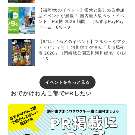
【福岡/犬のイベント】愛犬と楽しめる参加
型イベントが満載！ 国内最大級ペットイベ
ント「Pet博 2026 福岡」（みずほPayPay
ドーム）8/8～9
【8/14～15/犬のイベント】マルシェやアク
ティビティも！ 河川敷で夕涼み「犬市場夜
市 2026」（岡崎城公園乙川河川緑地）8/14
～15
イベントをもっと見る
おでかけわんこ部でPRしたい