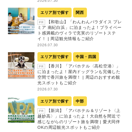
2026.07.30
エリア別で探す
関西
【和歌山】「わんわんパラダイス プレ
PR
ミア 南紀白浜」に泊まったよ！プライベー
ト感満載のヴィラで充実のリゾートステ
イ！ | 周辺観光情報もご紹介
2026.07.30
エリア別で探す
中国・四国
【香川】「アパホテル〈高松空港〉」
PR
に泊まったよ！屋内ドッグランも完備した
空間で香川旅を満喫！ | 周辺のおすすめ観
光スポットもご紹介
2026.07.30
エリア別で探す
中部
【新潟】「アパホテル＆リゾート〈上
PR
越妙高〉」に泊まったよ！大自然を間近で
感じながらのリゾート旅を満喫 | 愛犬同伴
OKの周辺観光スポットもご紹介