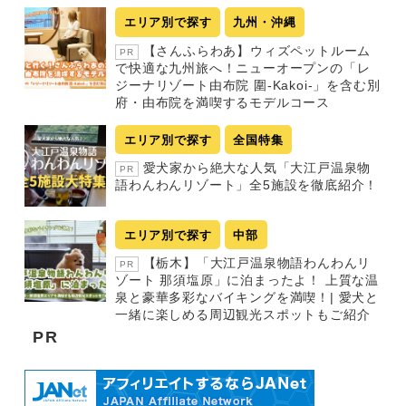
エリア別で探す
九州・沖縄
【さんふらわあ】ウィズペットルーム
PR
で快適な九州旅へ！ニューオープンの「レ
ジーナリゾート由布院 圍-Kakoi-」を含む別
府・由布院を満喫するモデルコース
エリア別で探す
全国特集
愛犬家から絶大な人気「大江戸温泉物
PR
語わんわんリゾート」全5施設を徹底紹介！
エリア別で探す
中部
【栃木】「大江戸温泉物語わんわんリ
PR
ゾート 那須塩原」に泊まったよ！ 上質な温
泉と豪華多彩なバイキングを満喫！| 愛犬と
一緒に楽しめる周辺観光スポットもご紹介
PR