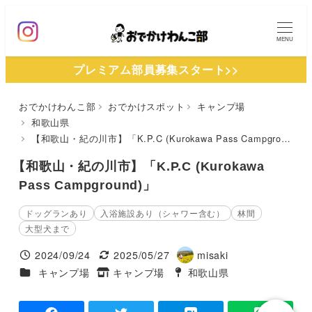
メ
イ
MENU
ン
プレミアム部員募集スタート>>
コ
ン
おでかけわんこ部
おでかけスポット
キャンプ場
テ
和歌山県
ン
【和歌山・紀の川市】「K.P.C (Kurokawa Pass Campground)」
ツ
【和歌山・紀の川市】「K.P.C (Kurokawa
へ
Pass Campground)」
移
動
ドッグランあり
入浴施設あり（シャワー含む）
林間
大型犬まで
2024/09/24
2025/05/27
misaki
投稿日
更新日
著
施設ジャンル
キャンプ場
キャンプ場
和歌山県
タグ
タグ
者