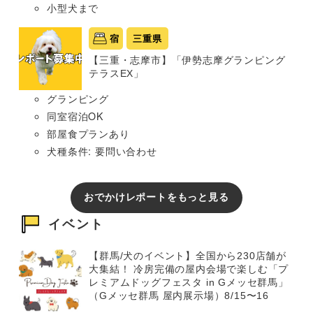
小型犬まで
宿
三重県
【三重・志摩市】「伊勢志摩グランピング
テラスEX」
グランピング
同室宿泊OK
部屋食プランあり
犬種条件: 要問い合わせ
おでかけレポートをもっと見る
イベント
【群馬/犬のイベント】全国から230店舗が
大集結！ 冷房完備の屋内会場で楽しむ「プ
レミアムドッグフェスタ in Gメッセ群馬」
（Gメッセ群馬 屋内展示場）8/15〜16