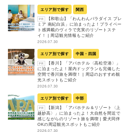
エリア別で探す
関西
【和歌山】「わんわんパラダイス プレ
PR
ミア 南紀白浜」に泊まったよ！プライベー
ト感満載のヴィラで充実のリゾートステ
イ！ | 周辺観光情報もご紹介
2026.07.30
エリア別で探す
中国・四国
【香川】「アパホテル〈高松空港〉」
PR
に泊まったよ！屋内ドッグランも完備した
空間で香川旅を満喫！ | 周辺のおすすめ観
光スポットもご紹介
2026.07.30
エリア別で探す
中部
【新潟】「アパホテル＆リゾート〈上
PR
越妙高〉」に泊まったよ！大自然を間近で
感じながらのリゾート旅を満喫 | 愛犬同伴
OKの周辺観光スポットもご紹介
2026.07.30