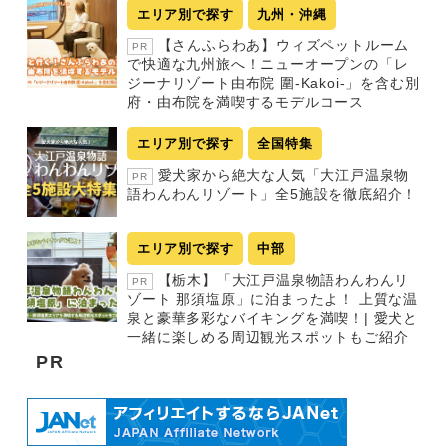
エリア別で探す
九州・沖縄
【さんふらわあ】ウィズペットルーム
PR
で快適な九州旅へ！ニューオープンの「レ
ジーナリゾート由布院 圍-Kakoi-」を含む別
府・由布院を満喫するモデルコース
エリア別で探す
全国特集
愛犬家から絶大な人気「大江戸温泉物
PR
語わんわんリゾート」全5施設を徹底紹介！
エリア別で探す
中部
【栃木】「大江戸温泉物語わんわんリ
PR
ゾート 那須塩原」に泊まったよ！ 上質な温
泉と豪華多彩なバイキングを満喫！| 愛犬と
一緒に楽しめる周辺観光スポットもご紹介
PR