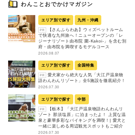
わんことおでかけマガジン
エリア別で探す
九州・沖縄
【さんふらわあ】ウィズペットルーム
PR
で快適な九州旅へ！ニューオープンの「レ
ジーナリゾート由布院 圍-Kakoi-」を含む別
府・由布院を満喫するモデルコース
2026.08.07
エリア別で探す
全国特集
愛犬家から絶大な人気「大江戸温泉物
PR
語わんわんリゾート」全5施設を徹底紹介！
2026.07.30
エリア別で探す
中部
【栃木】「大江戸温泉物語わんわんリ
PR
ゾート 那須塩原」に泊まったよ！ 上質な温
泉と豪華多彩なバイキングを満喫！| 愛犬と
一緒に楽しめる周辺観光スポットもご紹介
2026.07.30