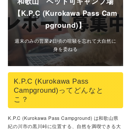
和歌山 ペット可キャンプ場
【K.P.C (Kurokawa Pass Cam
pground)】
週末のみの営業♪日頃の喧騒を忘れて大自然に
身を委ねる
K.P.C (Kurokawa Pass
Campground)ってどんなと
こ？
K.P.C (Kurokawa Pass Campground) は和歌山県
紀の川市の黒川峠に位置する、自然を満喫できる大