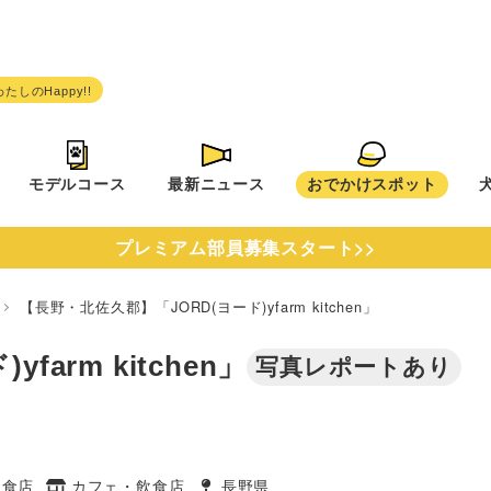
モデルコース
最新ニュース
おでかけスポット
プレミアム部員募集スタート>>
県
【長野・北佐久郡】「JORD(ヨード)yfarm kitchen」
arm kitchen」
写真レポートあり
飲食店
カフェ・飲食店
長野県