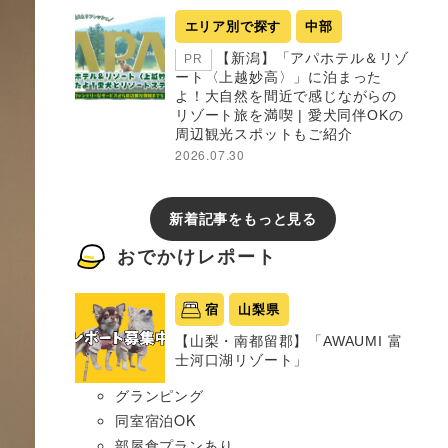
エリア別で探す
中部
【新潟】「アパホテル＆リゾ
PR
ート〈上越妙高〉」に泊まった
よ！大自然を間近で感じながらの
リゾート旅を満喫 | 愛犬同伴OKの
周辺観光スポットもご紹介
2026.07.30
新着記事をもっと見る
おでかけレポート
宿
山梨県
【山梨・南都留郡】「AWAUMI 富
士河口湖リゾート」
グランピング
同室宿泊OK
部屋食プランあり