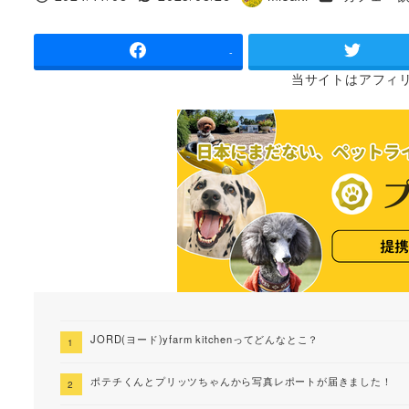
投稿日
更新日
著
者
-
当サイトは
アフィ
JORD(ヨード)yfarm kitchenってどんなとこ？
ポテチくんとプリッツちゃんから写真レポートが届きました！