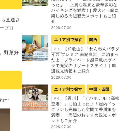
ったよ！ 上質な温泉と豪華多彩な
バイキングを満喫！| 愛犬と一緒に
楽しめる周辺観光スポットもご紹
から直送さ
介
ーブロ
2026.07.30
エリア別で探す
関西
【和歌山】「わんわんパラダ
PR
。野菜好
イス プレミア 南紀白浜」に泊まっ
たよ！プライベート感満載のヴィ
ラで充実のリゾートステイ！ | 周
辺観光情報もご紹介
2026.07.30
エリア別で探す
中国・四国
【香川】「アパホテル〈高松
ね〜
PR
空港〉」に泊まったよ！屋内ドッ
グランも完備した空間で香川旅を
満喫！ | 周辺のおすすめ観光スポ
ットもご紹介
2026.07.30