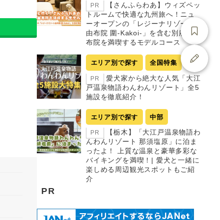
【さんふらわあ】ウィズペッ
PR
トルームで快適な九州旅へ！ニュ
ーオープンの「レジーナリゾート
由布院 圍-Kakoi-」を含む別府・由
布院を満喫するモデルコース
エリア別で探す
全国特集
愛犬家から絶大な人気「大江
PR
戸温泉物語わんわんリゾート」全5
施設を徹底紹介！
エリア別で探す
中部
【栃木】「大江戸温泉物語わ
PR
んわんリゾート 那須塩原」に泊ま
ったよ！ 上質な温泉と豪華多彩な
バイキングを満喫！| 愛犬と一緒に
楽しめる周辺観光スポットもご紹
介
PR