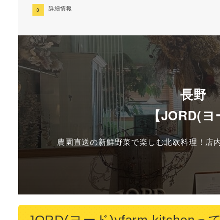
詳細情報
長野
【JORD(ヨー
農園直送の新鮮野菜で楽しむ北欧料理！店内
JORD(ヨード)yfarm kitch