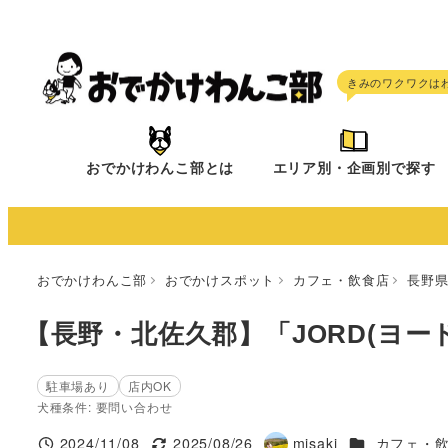
メ
イ
ン
コ
ン
テ
おでかけわんこ部とは
エリア別・企画別で探す
ン
ツ
へ
移
おでかけわんこ部
おでかけスポット
カフェ・飲食店
長野
動
【長野・北佐久郡】「JORD(ヨード)yf
駐車場あり
店内OK
犬種条件: 要問い合わせ
施設ジャンル
2024/11/08
2025/08/26
misaki
カフェ・