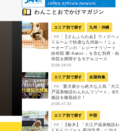
わんことおでかけマガジン
エリア別で探す
九州・沖縄
【さんふらわあ】ウィズペッ
PR
トルームで快適な九州旅へ！ニュ
ーオープンの「レジーナリゾート
由布院 圍-Kakoi-」を含む別府・由
布院を満喫するモデルコース
2026.08.05
エリア別で探す
全国特集
愛犬家から絶大な人気「大江
PR
戸温泉物語わんわんリゾート」全5
施設を徹底紹介！
2026.07.30
エリア別で探す
中部
【栃木】「大江戸温泉物語わ
PR
んわんリゾート 那須塩原」に泊ま