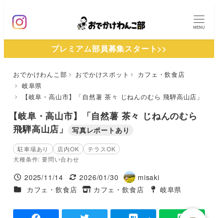
メ
イ
MENU
ン
プレミアム部員募集スタート>>
コ
ン
おでかけわんこ部
おでかけスポット
カフェ・飲食店
テ
岐阜県
ン
【岐阜・高山市】「自然薯 茶々 じねんのむら 飛騨高山店」
ツ
【岐阜・高山市】「自然薯 茶々 じねんのむら
へ
飛騨高山店」
写真レポートあり
移
動
駐車場あり
店内OK
テラスOK
犬種条件: 要問い合わせ
2025/11/14
2026/01/30
misaki
投稿日
更新日
著
施設ジャンル
カフェ・飲食店
カフェ・飲食店
岐阜県
タグ
者
タグ