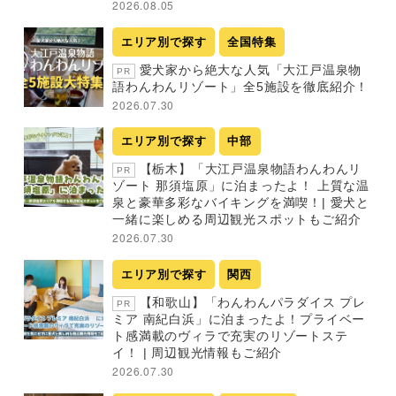
2026.08.05
エリア別で探す
全国特集
愛犬家から絶大な人気「大江戸温泉物
PR
語わんわんリゾート」全5施設を徹底紹介！
2026.07.30
エリア別で探す
中部
【栃木】「大江戸温泉物語わんわんリ
PR
ゾート 那須塩原」に泊まったよ！ 上質な温
泉と豪華多彩なバイキングを満喫！| 愛犬と
一緒に楽しめる周辺観光スポットもご紹介
2026.07.30
エリア別で探す
関西
【和歌山】「わんわんパラダイス プレ
PR
ミア 南紀白浜」に泊まったよ！プライベー
ト感満載のヴィラで充実のリゾートステ
イ！ | 周辺観光情報もご紹介
2026.07.30