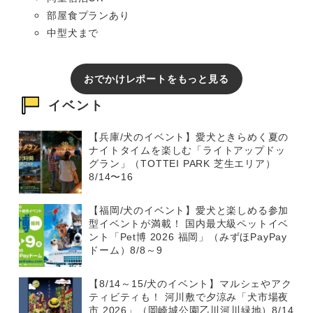
部屋食プランあり
中型犬まで
おでかけレポートをもっと見る
イベント
【兵庫/犬のイベント】愛犬ときらめく夏の
ナイトタイムを楽しむ「ライトアップドッ
グラン」（TOTTEI PARK 芝生エリア）
8/14〜16
【福岡/犬のイベント】愛犬と楽しめる参加
型イベントが満載！ 国内最大級ペットイベ
ント「Pet博 2026 福岡」（みずほPayPay
ドーム）8/8～9
【8/14～15/犬のイベント】マルシェやアク
ティビティも！ 河川敷で夕涼み「犬市場夜
市 2026」（岡崎城公園乙川河川緑地）8/14