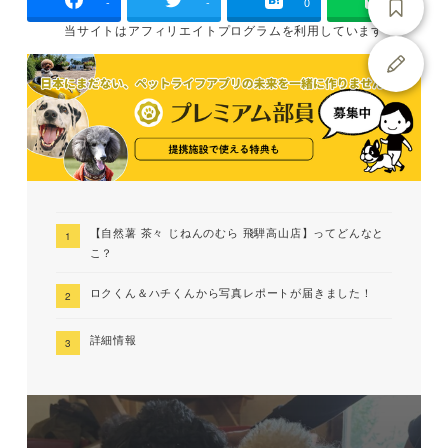
-
-
0
当サイトは
アフィリエイトプログラムを
利用しています
【自然薯 茶々 じねんのむら 飛騨高山店】ってどんなと
こ？
ロクくん＆ハチくんから写真レポートが届きました！
詳細情報