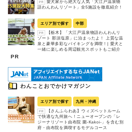
愛犬家から絶大な人気「大江戸温泉物
PR
語わんわんリゾート」全5施設を徹底紹介！
エリア別で探す
中部
【栃木】「大江戸温泉物語わんわんリ
PR
ゾート 那須塩原」に泊まったよ！ 上質な温
泉と豪華多彩なバイキングを満喫！| 愛犬と
一緒に楽しめる周辺観光スポットもご紹介
PR
わんことおでかけマガジン
エリア別で探す
九州・沖縄
【さんふらわあ】ウィズペットルーム
PR
で快適な九州旅へ！ニューオープンの「レ
ジーナリゾート由布院 圍-Kakoi-」を含む別
府・由布院を満喫するモデルコース