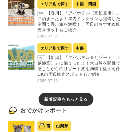
エリア別で探す
中国・四国
【香川】「アパホテル〈高松空港〉」
PR
に泊まったよ！屋内ドッグランも完備した
空間で香川旅を満喫！ | 周辺のおすすめ観
光スポットもご紹介
2026.07.30
エリア別で探す
中部
【新潟】「アパホテル＆リゾート〈上
PR
越妙高〉」に泊まったよ！大自然を間近で
感じながらのリゾート旅を満喫 | 愛犬同伴
OKの周辺観光スポットもご紹介
2026.07.30
新着記事をもっと見る
おでかけレポート
宿
山梨県