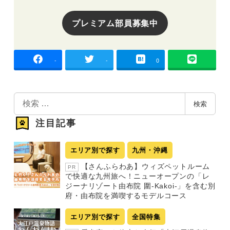
プレミアム部員募集中
-
-
0
検
検索
索
注目記事
エリア別で探す
九州・沖縄
【さんふらわあ】ウィズペットルーム
PR
で快適な九州旅へ！ニューオープンの「レ
ジーナリゾート由布院 圍-Kakoi-」を含む別
府・由布院を満喫するモデルコース
エリア別で探す
全国特集