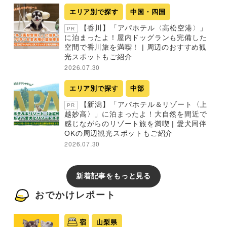
エリア別で探す
中国・四国
【香川】「アパホテル〈高松空港〉」
PR
に泊まったよ！屋内ドッグランも完備した
空間で香川旅を満喫！ | 周辺のおすすめ観
光スポットもご紹介
2026.07.30
エリア別で探す
中部
【新潟】「アパホテル＆リゾート〈上
PR
越妙高〉」に泊まったよ！大自然を間近で
感じながらのリゾート旅を満喫 | 愛犬同伴
OKの周辺観光スポットもご紹介
2026.07.30
新着記事をもっと見る
おでかけレポート
宿
山梨県