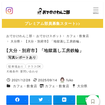
メ
イ
MENU
ン
プレミアム部員募集スタート>>
コ
ン
おでかけわんこ部
おでかけスポット
カフェ・飲食店
テ
大分県
【大分・別府市】「地獄蒸し工房鉄輪」
ン
ツ
【大分・別府市】「地獄蒸し工房鉄輪」
へ
写真レポートあり
移
駐車場あり
テラスOK
動
犬種条件: 要問い合わせ
2021/12/28
2025/09/14
fuko
投稿日
更新日
著
施設ジャンル
カフェ・飲食店
カフェ・飲食店
大分県
タグ
者
タグ
-
-
-