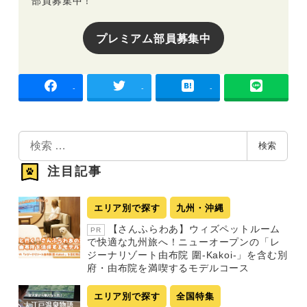
プレミアム部員募集中
-
-
-
検
検索
索
注目記事
エリア別で探す
九州・沖縄
【さんふらわあ】ウィズペットルーム
PR
で快適な九州旅へ！ニューオープンの「レ
ジーナリゾート由布院 圍-Kakoi-」を含む別
府・由布院を満喫するモデルコース
エリア別で探す
全国特集