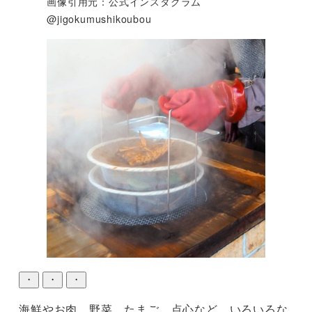
画像引用元：公式インスタグラム
@jigokumushikoubou
・
・
・
海鮮やお肉、野菜、たまご、点心など、いろいろな