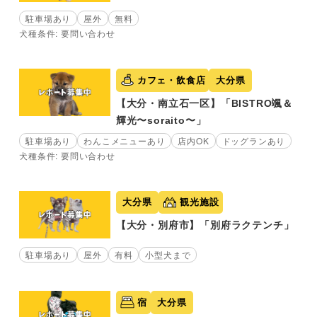
駐車場あり
屋外
無料
犬種条件: 要問い合わせ
カフェ・飲食店
大分県
【大分・南立石一区】「BISTRO颯＆
輝光〜soraito〜」
駐車場あり
わんこメニューあり
店内OK
ドッグランあり
犬種条件: 要問い合わせ
大分県
観光施設
【大分・別府市】「別府ラクテンチ」
駐車場あり
屋外
有料
小型犬まで
宿
大分県