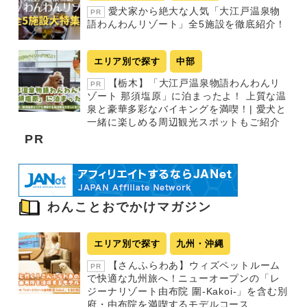
愛犬家から絶大な人気「大江戸温泉物
PR
語わんわんリゾート」全5施設を徹底紹介！
エリア別で探す
中部
【栃木】「大江戸温泉物語わんわんリ
PR
ゾート 那須塩原」に泊まったよ！ 上質な温
泉と豪華多彩なバイキングを満喫！| 愛犬と
一緒に楽しめる周辺観光スポットもご紹介
PR
わんことおでかけマガジン
エリア別で探す
九州・沖縄
【さんふらわあ】ウィズペットルーム
PR
で快適な九州旅へ！ニューオープンの「レ
ジーナリゾート由布院 圍-Kakoi-」を含む別
府・由布院を満喫するモデルコース