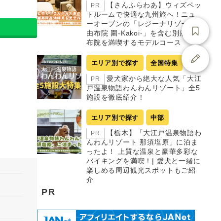
【さんふらわあ】ウィズペッ
PR
トルームで快適な九州旅へ！ニュ
ーオープンの「レジーナリゾート
由布院 圍-Kakoi-」を含む別府・由
布院を満喫するモデルコース
エリア別で探す
全国特集
愛犬家から絶大な人気「大江
PR
戸温泉物語わんわんリゾート」全5
施設を徹底紹介！
エリア別で探す
中部
【栃木】「大江戸温泉物語わ
PR
んわんリゾート 那須塩原」に泊ま
ったよ！ 上質な温泉と豪華多彩な
バイキングを満喫！| 愛犬と一緒に
楽しめる周辺観光スポットもご紹
介
PR