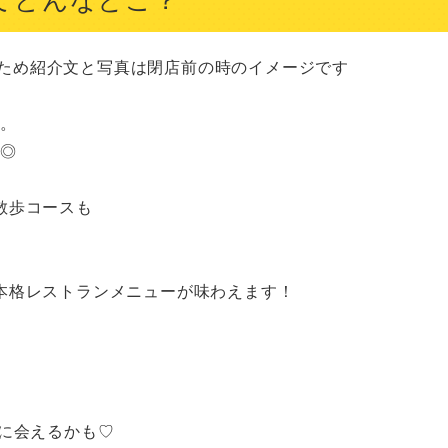
たため紹介文と写真は閉店前の時のイメージです

。

◎

歩コースも

格レストランメニューが味わえます！



に会えるかも♡