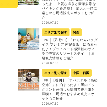
ったよ！ 上質な温泉と豪華多彩な
バイキングを満喫！| 愛犬と一緒に
楽しめる周辺観光スポットもご紹
介
2026.07.30
エリア別で探す
関西
【和歌山】「わんわんパラダ
PR
イス プレミア 南紀白浜」に泊まっ
たよ！プライベート感満載のヴィ
ラで充実のリゾートステイ！ | 周
辺観光情報もご紹介
2026.07.30
エリア別で探す
中国・四国
【香川】「アパホテル〈高松
PR
空港〉」に泊まったよ！屋内ドッ
グランも完備した空間で香川旅を
満喫！ | 周辺のおすすめ観光スポ
ットもご紹介
2026.07.30