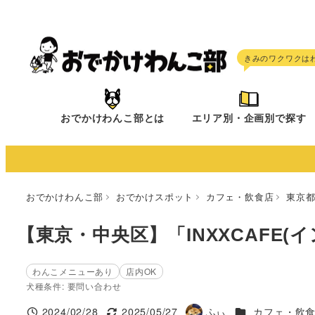
メ
イ
ン
コ
ン
テ
おでかけわんこ部とは
エリア別・企画別で探す
ン
ツ
へ
移
おでかけわんこ部
おでかけスポット
カフェ・飲食店
東京
動
【東京・中央区】「INXXCAFE(
わんこメニューあり
店内OK
犬種条件: 要問い合わせ
施設ジャンル
2024/02/28
2025/05/27
ふぃ
カフェ・飲