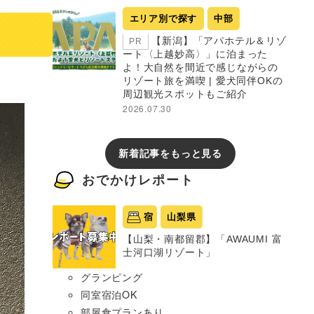
エリア別で探す
中部
【新潟】「アパホテル＆リゾ
PR
ート〈上越妙高〉」に泊まった
よ！大自然を間近で感じながらの
リゾート旅を満喫 | 愛犬同伴OKの
周辺観光スポットもご紹介
2026.07.30
新着記事をもっと見る
おでかけレポート
宿
山梨県
【山梨・南都留郡】「AWAUMI 富
士河口湖リゾート」
グランピング
同室宿泊OK
部屋食プランあり