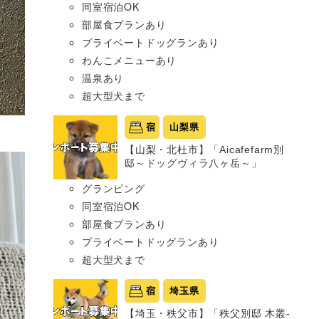
同室宿泊OK
部屋食プランあり
プライベートドッグランあり
わんこメニューあり
温泉あり
超大型犬まで
宿
山梨県
【山梨・北杜市】「Aicafefarm別
邸～ドッグヴィラ八ヶ岳～」
グランピング
同室宿泊OK
部屋食プランあり
プライベートドッグランあり
超大型犬まで
宿
埼玉県
【埼玉・秩父市】「秩父別邸 木叢-