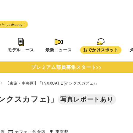
モデルコース
最新ニュース
おでかけスポット
プレミアム部員募集スタート>>
都
【東京・中央区】「INXXCAFE(インクスカフェ)」
インクスカフェ)」
写真レポートあり
食店
カフェ・飲食店
東京都