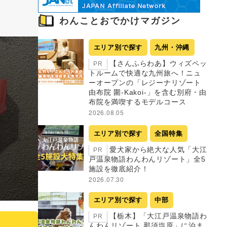
わんことおでかけマガジン
エリア別で探す
九州・沖縄
【さんふらわあ】ウィズペッ
PR
トルームで快適な九州旅へ！ニュ
ーオープンの「レジーナリゾート
由布院 圍-Kakoi-」を含む別府・由
布院を満喫するモデルコース
2026.08.05
エリア別で探す
全国特集
愛犬家から絶大な人気「大江
PR
戸温泉物語わんわんリゾート」全5
施設を徹底紹介！
2026.07.30
エリア別で探す
中部
【栃木】「大江戸温泉物語わ
PR
んわんリゾート 那須塩原」に泊ま