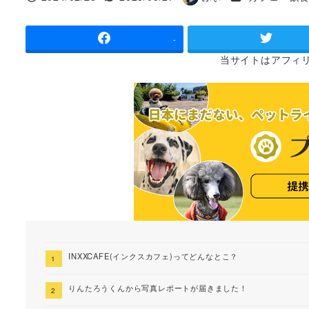
投稿日
更新日
著
者
-
当サイトは
アフィ
INXXCAFE(インクスカフェ)ってどんなとこ？
りんたろうくんから写真レポートが届きました！