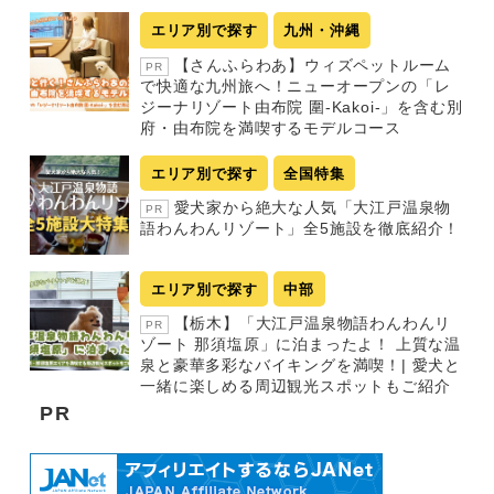
エリア別で探す
九州・沖縄
【さんふらわあ】ウィズペットルーム
PR
で快適な九州旅へ！ニューオープンの「レ
ジーナリゾート由布院 圍-Kakoi-」を含む別
府・由布院を満喫するモデルコース
エリア別で探す
全国特集
愛犬家から絶大な人気「大江戸温泉物
PR
語わんわんリゾート」全5施設を徹底紹介！
エリア別で探す
中部
【栃木】「大江戸温泉物語わんわんリ
PR
ゾート 那須塩原」に泊まったよ！ 上質な温
泉と豪華多彩なバイキングを満喫！| 愛犬と
一緒に楽しめる周辺観光スポットもご紹介
PR