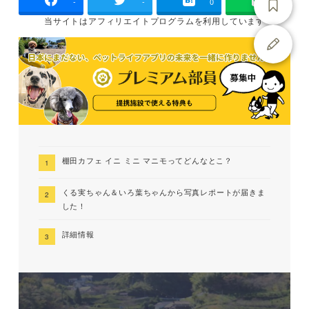
-
-
0
当サイトは
アフィリエイトプログラムを
利用しています
棚田カフェ イニ ミニ マニモってどんなとこ？
くる実ちゃん＆いろ葉ちゃんから写真レポートが届きま
した！
詳細情報