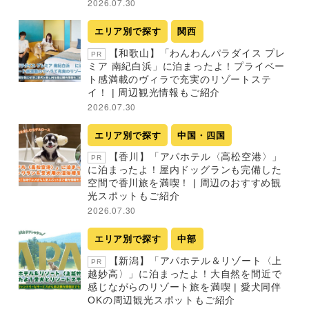
2026.07.30
エリア別で探す
関西
【和歌山】「わんわんパラダイス プレ
PR
ミア 南紀白浜」に泊まったよ！プライベー
ト感満載のヴィラで充実のリゾートステ
イ！ | 周辺観光情報もご紹介
2026.07.30
エリア別で探す
中国・四国
【香川】「アパホテル〈高松空港〉」
PR
に泊まったよ！屋内ドッグランも完備した
空間で香川旅を満喫！ | 周辺のおすすめ観
光スポットもご紹介
2026.07.30
エリア別で探す
中部
【新潟】「アパホテル＆リゾート〈上
PR
越妙高〉」に泊まったよ！大自然を間近で
感じながらのリゾート旅を満喫 | 愛犬同伴
OKの周辺観光スポットもご紹介