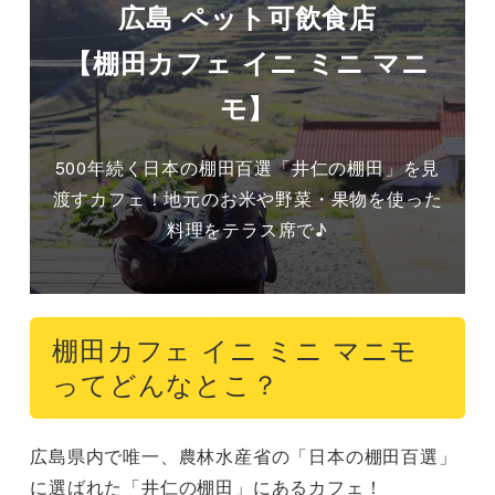
広島 ペット可飲食店
【棚田カフェ イニ ミニ マニ
モ】
500年続く日本の棚田百選「井仁の棚田」を見
渡すカフェ！地元のお米や野菜・果物を使った
料理をテラス席で♪
棚田カフェ イニ ミニ マニモ
ってどんなとこ？
広島県内で唯一、農林水産省の「日本の棚田百選」
に選ばれた「井仁の棚田」にあるカフェ！
