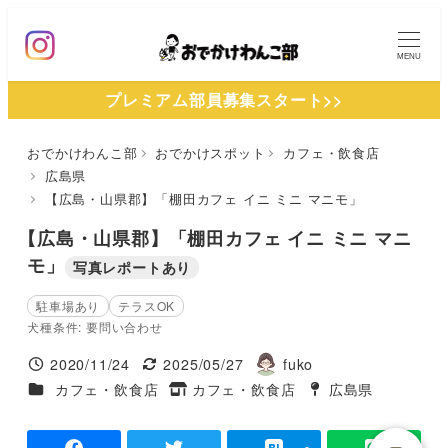
メ
イ
MENU
ン
プレミアム部員募集スタート>>
コ
ン
おでかけわんこ部
おでかけスポット
カフェ・飲食店
テ
広島県
ン
【広島・山県郡】「棚田カフェ イニ ミニ マニモ」
ツ
【広島・山県郡】「棚田カフェ イニ ミニ マニ
へ
モ」
写真レポートあり
移
動
駐車場あり
テラスOK
犬種条件: 要問い合わせ
2020/11/24
2025/05/27
fuko
投稿日
更新日
著
施設ジャンル
カフェ・飲食店
カフェ・飲食店
広島県
タグ
者
タグ