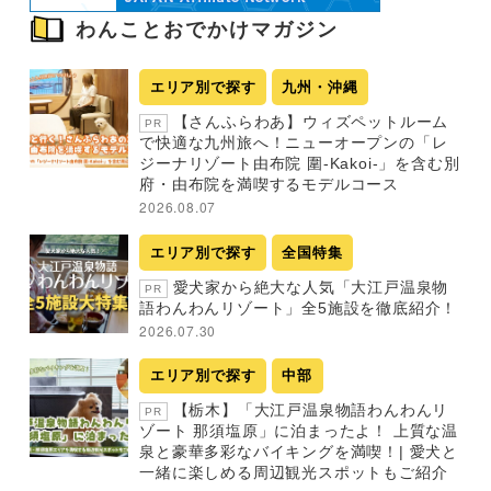
わんことおでかけマガジン
エリア別で探す
九州・沖縄
【さんふらわあ】ウィズペットルーム
PR
で快適な九州旅へ！ニューオープンの「レ
ジーナリゾート由布院 圍-Kakoi-」を含む別
府・由布院を満喫するモデルコース
2026.08.07
エリア別で探す
全国特集
愛犬家から絶大な人気「大江戸温泉物
PR
語わんわんリゾート」全5施設を徹底紹介！
2026.07.30
エリア別で探す
中部
【栃木】「大江戸温泉物語わんわんリ
PR
ゾート 那須塩原」に泊まったよ！ 上質な温
泉と豪華多彩なバイキングを満喫！| 愛犬と
一緒に楽しめる周辺観光スポットもご紹介