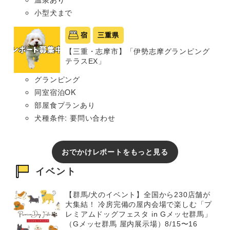
小型犬まで
宿
三重県
【三重・志摩市】「伊勢志摩グランピング
テラスEX」
グランピング
同室宿泊OK
部屋食プランあり
犬種条件: 要問い合わせ
おでかけレポートをもっと見る
イベント
【群馬/犬のイベント】全国から230店舗が
大集結！ 冷房完備の屋内会場で楽しむ「プ
レミアムドッグフェスタ in Gメッセ群馬」
（Gメッセ群馬 屋内展示場）8/15〜16