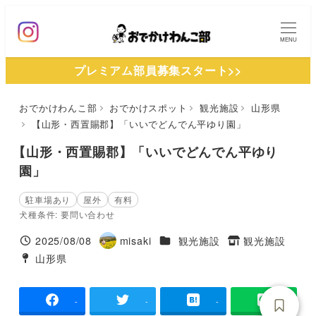
メ
イ
MENU
ン
プレミアム部員募集スタート>>
コ
ン
おでかけわんこ部
おでかけスポット
観光施設
山形県
テ
【山形・西置賜郡】「いいでどんでん平ゆり園」
ン
ツ
【山形・西置賜郡】「いいでどんでん平ゆり
へ
園」
移
駐車場あり
屋外
有料
動
犬種条件: 要問い合わせ
施設ジャンル
2025/08/08
misaki
観光施設
観光施設
投稿日
著
タグ
山形県
タグ
者
-
-
-