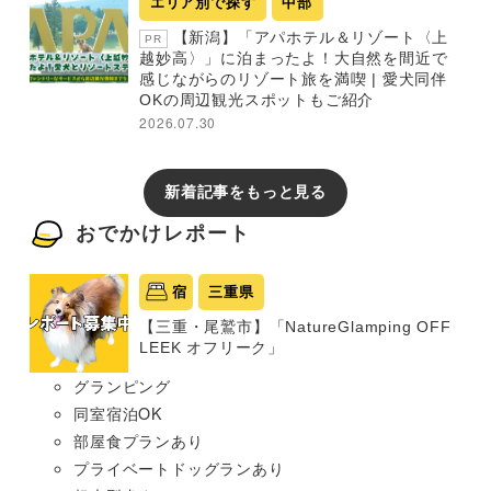
エリア別で探す
中部
【新潟】「アパホテル＆リゾート〈上
PR
越妙高〉」に泊まったよ！大自然を間近で
感じながらのリゾート旅を満喫 | 愛犬同伴
OKの周辺観光スポットもご紹介
2026.07.30
新着記事をもっと見る
おでかけレポート
宿
三重県
【三重・尾鷲市】「NatureGlamping OFF
LEEK オフリーク」
グランピング
同室宿泊OK
部屋食プランあり
プライベートドッグランあり