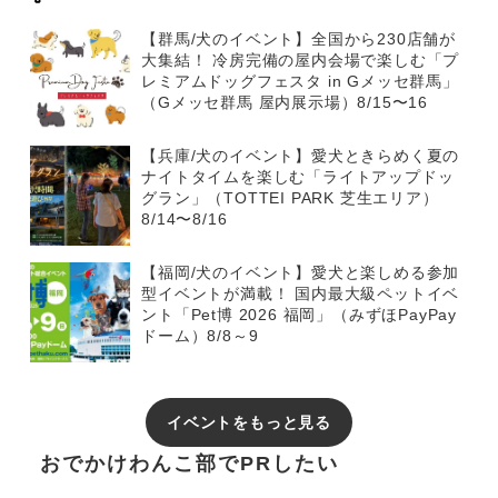
【群馬/犬のイベント】全国から230店舗が
大集結！ 冷房完備の屋内会場で楽しむ「プ
レミアムドッグフェスタ in Gメッセ群馬」
（Gメッセ群馬 屋内展示場）8/15〜16
【兵庫/犬のイベント】愛犬ときらめく夏の
ナイトタイムを楽しむ「ライトアップドッ
グラン」（TOTTEI PARK 芝生エリア）
8/14〜8/16
【福岡/犬のイベント】愛犬と楽しめる参加
型イベントが満載！ 国内最大級ペットイベ
ント「Pet博 2026 福岡」（みずほPayPay
ドーム）8/8～9
イベントをもっと見る
おでかけわんこ部でPRしたい