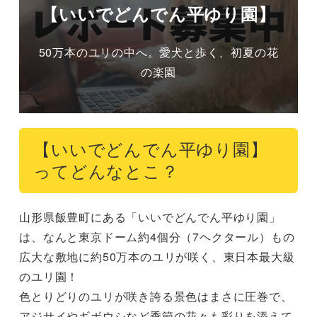
【いいでどんでん平ゆり園】
50万本のユリの中へ。愛犬と歩く、初夏の花
の楽園
【いいでどんでん平ゆり園】
ってどんなとこ？
山形県飯豊町にある「いいでどんでん平ゆり園」
は、なんと東京ドーム約4個分（7ヘクタール）もの
広大な敷地に約50万本のユリが咲く、東日本最大級
のユリ園！

色とりどりのユリが咲き誇る景色はまさに圧巻で、
アジサイやギボウシなど季節の花々も彩りを添えて