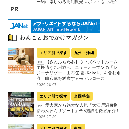
一緒に楽しめる周辺観光スポットもご紹介
PR
わんことおでかけマガジン
エリア別で探す
九州・沖縄
【さんふらわあ】ウィズペットルーム
PR
で快適な九州旅へ！ニューオープンの「レ
ジーナリゾート由布院 圍-Kakoi-」を含む別
府・由布院を満喫するモデルコース
2026.08.07
エリア別で探す
全国特集
愛犬家から絶大な人気「大江戸温泉物
PR
語わんわんリゾート」全5施設を徹底紹介！
2026.07.30
エリア別で探す
中部