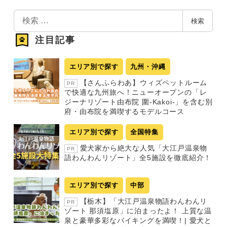
検
検索
索
注目記事
エリア別で探す
九州・沖縄
【さんふらわあ】ウィズペットルーム
PR
で快適な九州旅へ！ニューオープンの「レ
ジーナリゾート由布院 圍-Kakoi-」を含む別
府・由布院を満喫するモデルコース
エリア別で探す
全国特集
愛犬家から絶大な人気「大江戸温泉物
PR
語わんわんリゾート」全5施設を徹底紹介！
エリア別で探す
中部
【栃木】「大江戸温泉物語わんわんリ
PR
ゾート 那須塩原」に泊まったよ！ 上質な温
泉と豪華多彩なバイキングを満喫！| 愛犬と