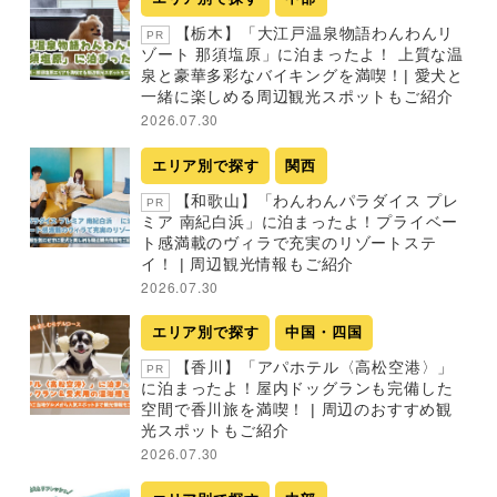
【栃木】「大江戸温泉物語わんわんリ
PR
ゾート 那須塩原」に泊まったよ！ 上質な温
泉と豪華多彩なバイキングを満喫！| 愛犬と
一緒に楽しめる周辺観光スポットもご紹介
2026.07.30
エリア別で探す
関西
【和歌山】「わんわんパラダイス プレ
PR
ミア 南紀白浜」に泊まったよ！プライベー
ト感満載のヴィラで充実のリゾートステ
イ！ | 周辺観光情報もご紹介
2026.07.30
エリア別で探す
中国・四国
【香川】「アパホテル〈高松空港〉」
PR
に泊まったよ！屋内ドッグランも完備した
空間で香川旅を満喫！ | 周辺のおすすめ観
光スポットもご紹介
2026.07.30