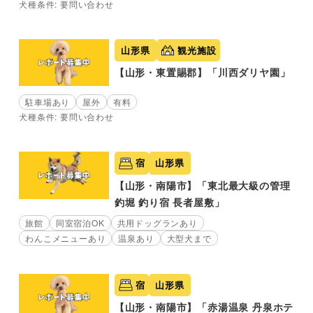
犬種条件: 要問い合わせ
山形県
観光施設
【山形・東置賜郡】「川西ダリヤ園」
駐車場あり
屋外
有料
犬種条件: 要問い合わせ
宿
山形県
【山形・南陽市】「東北最大級の管理
釣堀 釣り宿 長者屋敷」
旅館
同室宿泊OK
共用ドッグランあり
わんこメニューあり
温泉あり
大型犬まで
宿
山形県
【山形・南陽市】「赤湯温泉 丹泉ホテ