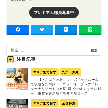
プレミアム部員募集中
-
-
-
検
検索
索
注目記事
エリア別で探す
九州・沖縄
【さんふらわあ】ウィズペットルーム
PR
で快適な九州旅へ！ニューオープンの「レ
ジーナリゾート由布院 圍-Kakoi-」を含む別
府・由布院を満喫するモデルコース
エリア別で探す
全国特集