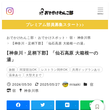
メ
イ
MENU
ン
プレミアム部員募集スタート>>
コ
ン
おでかけわんこ部
おでかけスポット
宿
神奈川県
テ
【神奈川・足柄下郡】「仙石高原 大箱根一の湯」
ン
ツ
【神奈川・足柄下郡】「仙石高原 大箱根一の
へ
湯」
移
旅館
同室宿泊OK
レストラン同伴OK
共用ドッグランあり
動
温泉あり
大型犬まで
施設ジャンル
2024/05/30
2025/05/27
misaki
宿
投稿日
更新日
著
宿
神奈川県
タグ
タグ
者
-
-
-