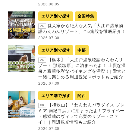
2026.08.05
エリア別で探す
全国特集
愛犬家から絶大な人気「大江戸温泉物
PR
語わんわんリゾート」全5施設を徹底紹介！
2026.07.30
エリア別で探す
中部
【栃木】「大江戸温泉物語わんわんリ
PR
ゾート 那須塩原」に泊まったよ！ 上質な温
泉と豪華多彩なバイキングを満喫！| 愛犬と
一緒に楽しめる周辺観光スポットもご紹介
2026.07.30
エリア別で探す
関西
【和歌山】「わんわんパラダイス プレ
PR
ミア 南紀白浜」に泊まったよ！プライベー
ト感満載のヴィラで充実のリゾートステ
イ！ | 周辺観光情報もご紹介
2026.07.30