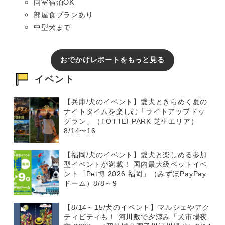
同室宿泊OK
部屋食プランあり
中型犬まで
おでかけレポートをもっと見る
イベント
【兵庫/犬のイベント】愛犬ときらめく夏の
ナイトタイムを楽しむ「ライトアップドッ
グラン」（TOTTEI PARK 芝生エリア）
8/14〜16
【福岡/犬のイベント】愛犬と楽しめる参加
型イベントが満載！ 国内最大級ペットイベ
ント「Pet博 2026 福岡」（みずほPayPay
ドーム）8/8～9
【8/14～15/犬のイベント】マルシェやアク
ティビティも！ 河川敷で夕涼み「犬市場夜