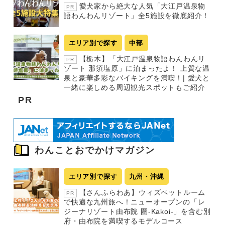
愛犬家から絶大な人気「大江戸温泉物
PR
語わんわんリゾート」全5施設を徹底紹介！
エリア別で探す
中部
【栃木】「大江戸温泉物語わんわんリ
PR
ゾート 那須塩原」に泊まったよ！ 上質な温
泉と豪華多彩なバイキングを満喫！| 愛犬と
一緒に楽しめる周辺観光スポットもご紹介
PR
わんことおでかけマガジン
エリア別で探す
九州・沖縄
【さんふらわあ】ウィズペットルーム
PR
で快適な九州旅へ！ニューオープンの「レ
ジーナリゾート由布院 圍-Kakoi-」を含む別
府・由布院を満喫するモデルコース